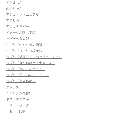
どらえもん
ののちゃん
アシュトンマニュアル
アフリカ
アロマテラピー
イメージ表現の実際
ゲゲゲの鬼太郎
ジブリ『かぐや姫の物語』
ジブリ『コクリコ坂から』
ジブリ『借りぐらしのアリエッティ』
ジブリ『君たちはどう生きるか』
ジブリ『崖の上のポニョ』
ジブリ『思い出のマーニー』
ジブリ『風立ちぬ』
ストレス
チャングムの誓い
ドストエフスキー
ハリー・ポッター
バセドー氏病