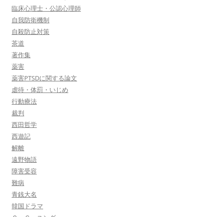
臨床心理士・公認心理師
自我防衛機制
自殺防止対策
茶道
著作集
薬害
薬害PTSDに関する論文
虐待・体罰・いじめ
行動療法
裁判
西田哲学
西遊記
解離
遠野物語
障害受容
難病
青銭大名
韓国ドラマ