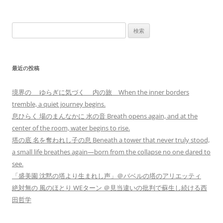
検
索:
最近の投稿
境界の ゆらぎに気づく 内の旅 When the inner borders
tremble, a quiet journey begins.
息ひらく 場のまんなかに 水の音 Breath opens again, and at the
center of the room, water begins to rise.
塔の底 名を奪われし子の息 Beneath a tower that never truly stood,
a small life breathes again—born from the collapse no one dared to
see.
「盛美園 沈黙の塔より生まれし声」＠バベルの塔のアリエッティ
絶対無の 風のほとり WEターン ＠見当違いの批判で蘇生し続ける西
田哲学