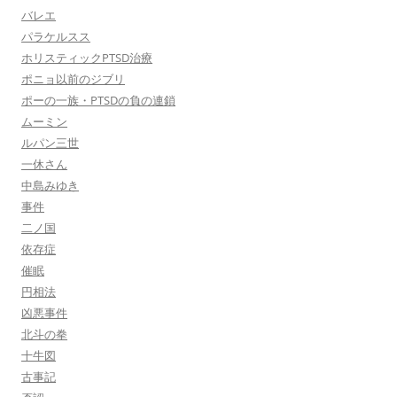
バレエ
パラケルスス
ホリスティックPTSD治療
ポニョ以前のジブリ
ポーの一族・PTSDの負の連鎖
ムーミン
ルパン三世
一休さん
中島みゆき
事件
二ノ国
依存症
催眠
円相法
凶悪事件
北斗の拳
十牛図
古事記