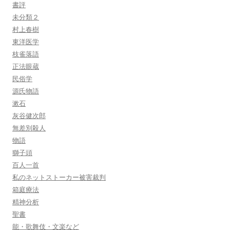
書評
未分類２
村上春樹
東洋医学
枝雀落語
正法眼蔵
民俗学
源氏物語
漱石
灰谷健次郎
無差別殺人
物語
獅子頭
百人一首
私のネットストーカー被害裁判
箱庭療法
精神分析
聖書
能・歌舞伎・文楽など