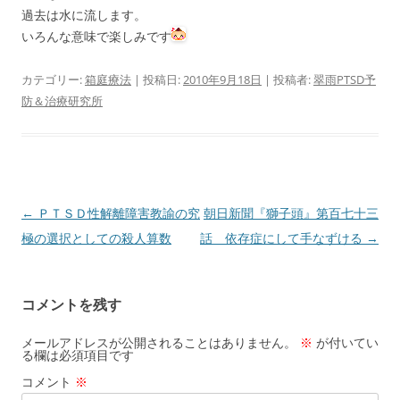
過去は水に流します。
いろんな意味で楽しみです
カテゴリー:
箱庭療法
| 投稿日:
2010年9月18日
|
投稿者:
翠雨PTSD予
防＆治療研究所
投
←
ＰＴＳＤ性解離障害教諭の究
朝日新聞『獅子頭』第百七十三
稿
極の選択としての殺人算数
話 依存症にして手なずける
→
ナ
ビ
コメントを残す
ゲ
ー
メールアドレスが公開されることはありません。
※
が付いてい
る欄は必須項目です
シ
コメント
※
ョ