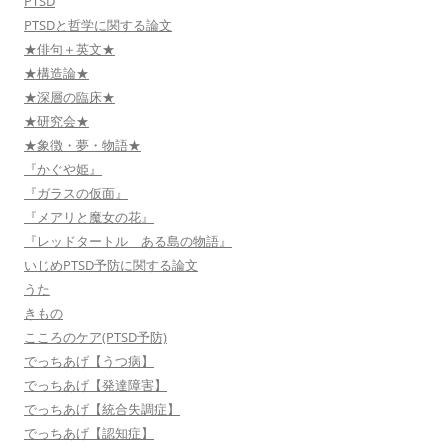
PTSD
PTSDと哲学に関する論文
★俳句＋英文★
★構造論★
★深層の臨床★
★研究会★
★象徴・夢・物語★
『かぐや姫』
『ガラスの仮面』
『メアリと魔女の花』
『レッドタートル ある島の物語』
いじめPTSD予防に関する論文
うた
きもの
こころのケア(PTSD予防)
でっちあげ【うつ病】
でっちあげ【発達障害】
でっちあげ【統合失調症】
でっちあげ【認知症】