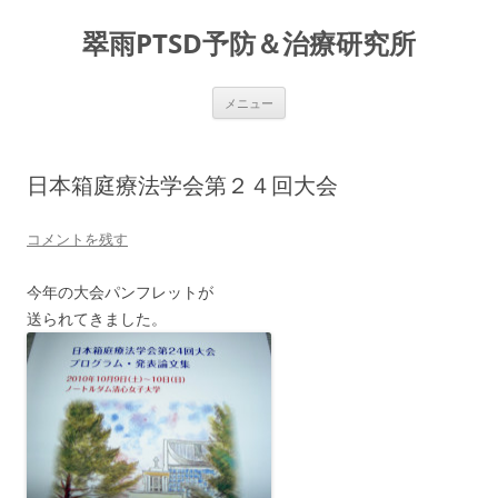
コ
ン
翠雨PTSD予防＆治療研究所
テ
ン
ツ
へ
ス
メニュー
キ
ッ
プ
日本箱庭療法学会第２４回大会
コメントを残す
今年の大会パンフレットが
送られてきました。