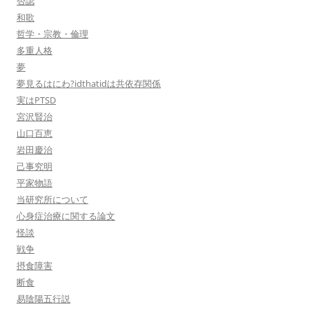
否認
和歌
哲学・宗教・倫理
多重人格
夢
夢見るはにわ?idthatidは共依存関係
実はPTSD
宮沢賢治
山口百恵
岩田慶治
己事究明
平家物語
当研究所について
心身症治療に関する論文
怪談
戦争
摂食障害
断食
易陰陽五行説