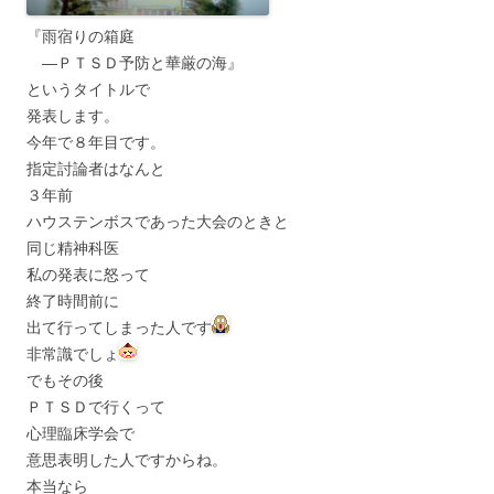
『雨宿りの箱庭
―ＰＴＳＤ予防と華厳の海』
というタイトルで
発表します。
今年で８年目です。
指定討論者はなんと
３年前
ハウステンボスであった大会のときと
同じ精神科医
私の発表に怒って
終了時間前に
出て行ってしまった人です
非常識でしょ
でもその後
ＰＴＳＤで行くって
心理臨床学会で
意思表明した人ですからね。
本当なら