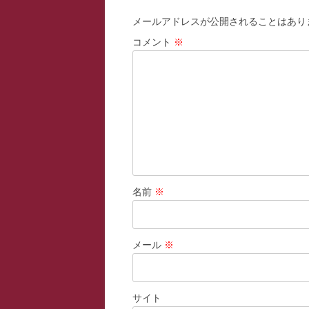
ゲ
メールアドレスが公開されることはあり
ー
コメント
※
シ
ョ
ン
名前
※
メール
※
サイト