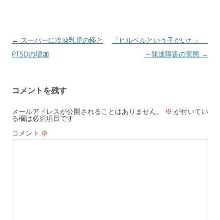
投
←
スーパーに冷凍乳児の怪と
『ヒルベルという子がいた』
稿
PTSDの増加
～発達障害の実態
→
ナ
ビ
コメントを残す
ゲ
ー
メールアドレスが公開されることはありません。
※
が付いてい
る欄は必須項目です
シ
コメント
※
ョ
ン