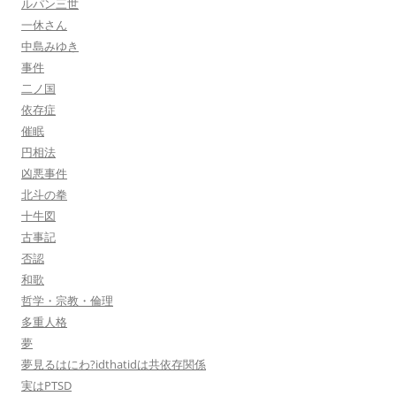
ルパン三世
一休さん
中島みゆき
事件
二ノ国
依存症
催眠
円相法
凶悪事件
北斗の拳
十牛図
古事記
否認
和歌
哲学・宗教・倫理
多重人格
夢
夢見るはにわ?idthatidは共依存関係
実はPTSD