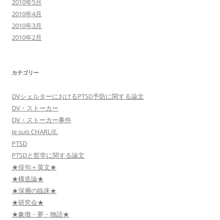
2010年5月
2010年4月
2010年3月
2010年2月
カテゴリー
DVシェルターにおけるPTSD予防に関する論文
DV・ストーカー
DV・ストーカー事件
Je suis CHARLIE.
PTSD
PTSDと哲学に関する論文
★俳句＋英文★
★構造論★
★深層の臨床★
★研究会★
★象徴・夢・物語★