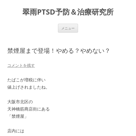
コ
ン
翠雨PTSD予防＆治療研究所
テ
ン
ツ
へ
ス
メニュー
キ
ッ
プ
禁煙屋まで登場！やめる？やめない？
コメントを残す
たばこが増税に伴い
値上げされましたね。
大阪市北区の
天神橋筋商店街にある
「禁煙屋」
店内には