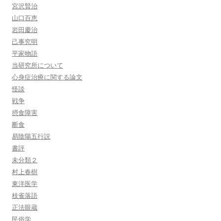
宮沢賢治
山口百恵
岩田慶治
己事究明
平家物語
当研究所について
心身症治療に関する論文
怪談
戦争
摂食障害
断食
易陰陽五行説
書評
未分類２
村上春樹
東洋医学
枝雀落語
正法眼蔵
民俗学