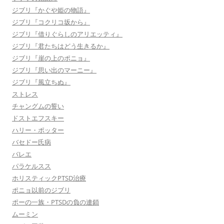
ジブリ『かぐや姫の物語』
ジブリ『コクリコ坂から』
ジブリ『借りぐらしのアリエッティ』
ジブリ『君たちはどう生きるか』
ジブリ『崖の上のポニョ』
ジブリ『思い出のマーニー』
ジブリ『風立ちぬ』
ストレス
チャングムの誓い
ドストエフスキー
ハリー・ポッター
バセドー氏病
バレエ
パラケルスス
ホリスティックPTSD治療
ポニョ以前のジブリ
ポーの一族・PTSDの負の連鎖
ムーミン