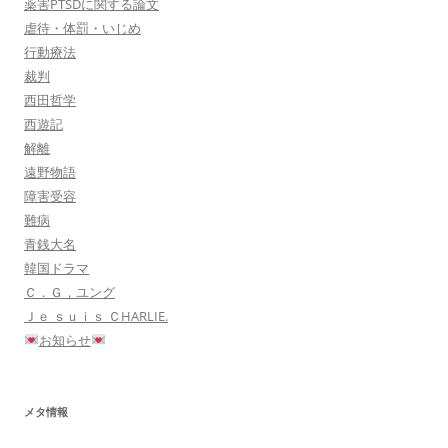
薬害PTSDに関する論文
虐待・体罰・いじめ
行動療法
裁判
西田哲学
西遊記
解離
遠野物語
障害受容
難病
青銭大名
韓国ドラマ
Ｃ．Ｇ，ユング
Ｊｅ ｓｕｉｓ ＣHARLIE.
お知らせ
メタ情報