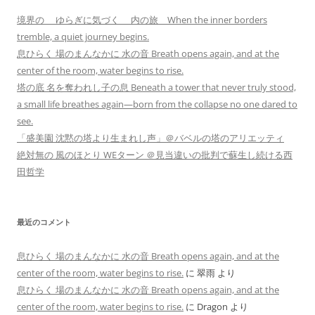
境界の ゆらぎに気づく 内の旅 When the inner borders
tremble, a quiet journey begins.
息ひらく 場のまんなかに 水の音 Breath opens again, and at the
center of the room, water begins to rise.
塔の底 名を奪われし子の息 Beneath a tower that never truly stood,
a small life breathes again—born from the collapse no one dared to
see.
「盛美園 沈黙の塔より生まれし声」＠バベルの塔のアリエッティ
絶対無の 風のほとり WEターン ＠見当違いの批判で蘇生し続ける西
田哲学
最近のコメント
息ひらく 場のまんなかに 水の音 Breath opens again, and at the
center of the room, water begins to rise.
に
翠雨
より
息ひらく 場のまんなかに 水の音 Breath opens again, and at the
center of the room, water begins to rise.
に
Dragon
より