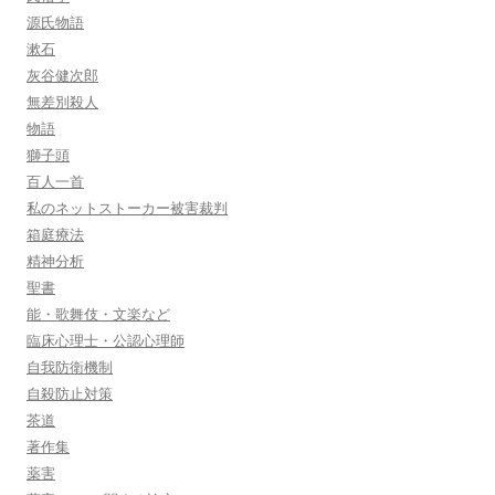
源氏物語
漱石
灰谷健次郎
無差別殺人
物語
獅子頭
百人一首
私のネットストーカー被害裁判
箱庭療法
精神分析
聖書
能・歌舞伎・文楽など
臨床心理士・公認心理師
自我防衛機制
自殺防止対策
茶道
著作集
薬害