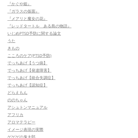
『かぐや姫』
『ガラスの仮面』
『メアリと魔女の花』
『レッドタートル ある島の物語』
いじめPTSD予防に関する論文
うた
きもの
こころのケア(PTSD予防)
でっちあげ【うつ病】
でっちあげ【発達障害】
でっちあげ【統合失調症】
でっちあげ【認知症】
どらえもん
ののちゃん
アシュトンマニュアル
アフリカ
アロマテラピー
イメージ表現の実際
ゲゲゲの鬼太郎