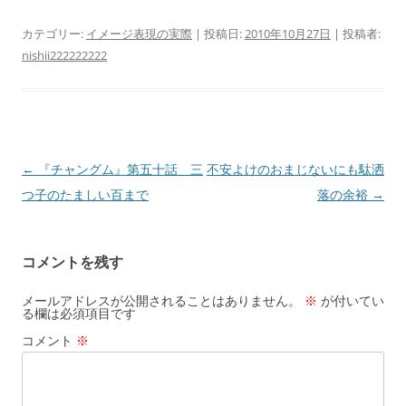
カテゴリー:
イメージ表現の実際
| 投稿日:
2010年10月27日
|
投稿者:
nishii222222222
投
←
『チャングム』第五十話 三
不安よけのおまじないにも駄洒
稿
つ子のたましい百まで
落の余裕
→
ナ
ビ
コメントを残す
ゲ
ー
メールアドレスが公開されることはありません。
※
が付いてい
る欄は必須項目です
シ
コメント
※
ョ
ン