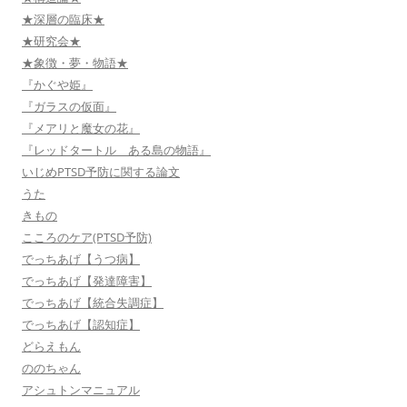
★深層の臨床★
★研究会★
★象徴・夢・物語★
『かぐや姫』
『ガラスの仮面』
『メアリと魔女の花』
『レッドタートル ある島の物語』
いじめPTSD予防に関する論文
うた
きもの
こころのケア(PTSD予防)
でっちあげ【うつ病】
でっちあげ【発達障害】
でっちあげ【統合失調症】
でっちあげ【認知症】
どらえもん
ののちゃん
アシュトンマニュアル