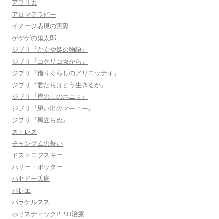
アフリカ
アロマテラピー
イメージ表現の実際
ゲゲゲの鬼太郎
ジブリ『かぐや姫の物語』
ジブリ『コクリコ坂から』
ジブリ『借りぐらしのアリエッティ』
ジブリ『君たちはどう生きるか』
ジブリ『崖の上のポニョ』
ジブリ『思い出のマーニー』
ジブリ『風立ちぬ』
ストレス
チャングムの誓い
ドストエフスキー
ハリー・ポッター
バセドー氏病
バレエ
パラケルスス
ホリスティックPTSD治療