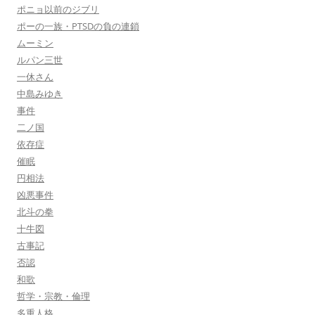
ポニョ以前のジブリ
ポーの一族・PTSDの負の連鎖
ムーミン
ルパン三世
一休さん
中島みゆき
事件
二ノ国
依存症
催眠
円相法
凶悪事件
北斗の拳
十牛図
古事記
否認
和歌
哲学・宗教・倫理
多重人格