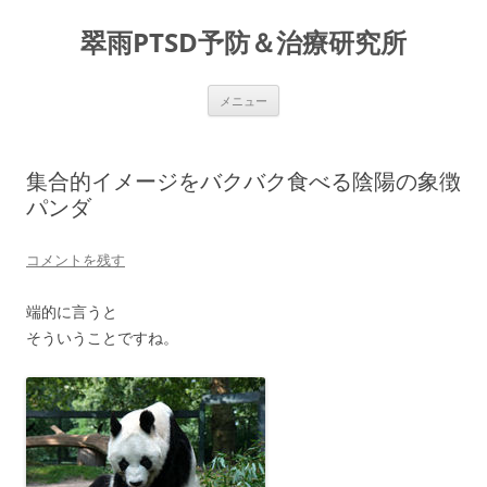
コ
ン
翠雨PTSD予防＆治療研究所
テ
ン
ツ
へ
ス
メニュー
キ
ッ
プ
集合的イメージをバクバク食べる陰陽の象徴
パンダ
コメントを残す
端的に言うと
そういうことですね。