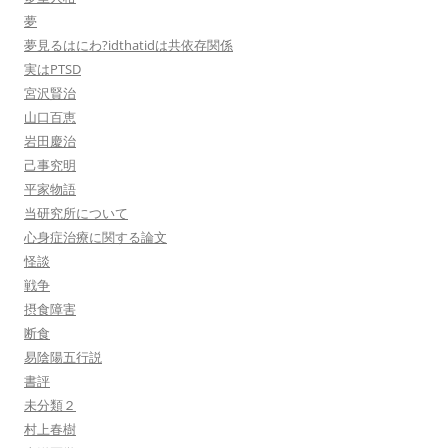
夢
夢見るはにわ?idthatidは共依存関係
実はPTSD
宮沢賢治
山口百恵
岩田慶治
己事究明
平家物語
当研究所について
心身症治療に関する論文
怪談
戦争
摂食障害
断食
易陰陽五行説
書評
未分類２
村上春樹