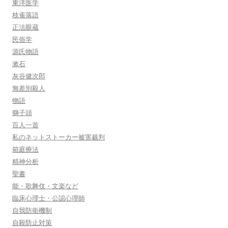
東洋医学
枝雀落語
正法眼蔵
民俗学
源氏物語
漱石
灰谷健次郎
無差別殺人
物語
獅子頭
百人一首
私のネットストーカー被害裁判
箱庭療法
精神分析
聖書
能・歌舞伎・文楽など
臨床心理士・公認心理師
自我防衛機制
自殺防止対策