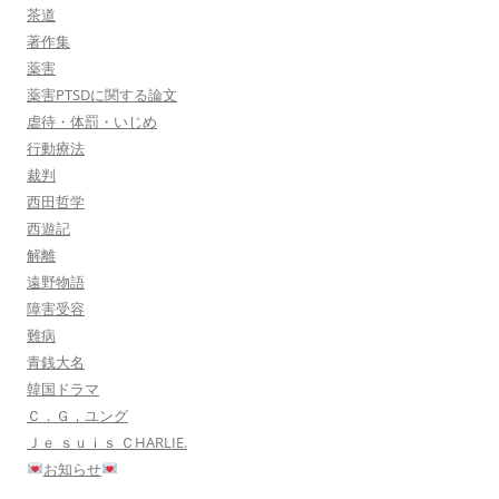
茶道
著作集
薬害
薬害PTSDに関する論文
虐待・体罰・いじめ
行動療法
裁判
西田哲学
西遊記
解離
遠野物語
障害受容
難病
青銭大名
韓国ドラマ
Ｃ．Ｇ，ユング
Ｊｅ ｓｕｉｓ ＣHARLIE.
お知らせ