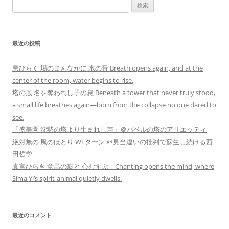
検
索:
最近の投稿
息ひらく 場のまんなかに 水の音 Breath opens again, and at the
center of the room, water begins to rise.
塔の底 名を奪われし子の息 Beneath a tower that never truly stood,
a small life breathes again—born from the collapse no one dared to
see.
「盛美園 沈黙の塔より生まれし声」＠バベルの塔のアリエッティ
絶対無の 風のほとり WEターン ＠見当違いの批判で蘇生し続ける西
田哲学
真言ひらき 意馬の影と 心むすぶ Chanting opens the mind, where
Sima Yi’s spirit-animal quietly dwells.
最近のコメント