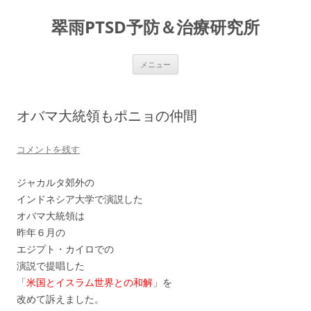
コ
ン
翠雨PTSD予防＆治療研究所
テ
ン
ツ
へ
ス
メニュー
キ
ッ
プ
オバマ大統領もポニョの仲間
コメントを残す
ジャカルタ郊外の
インドネシア大学で演説した
オバマ大統領は
昨年６月の
エジプト・カイロでの
演説で提唱した
「
米国とイスラム世界との和解
」を
改めて訴えました。