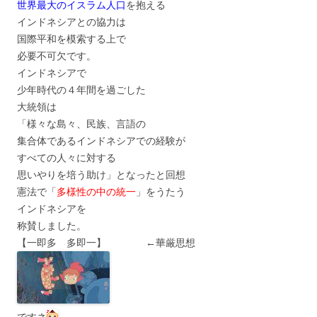
世界最大のイスラム人口
を抱える
インドネシアとの協力は
国際平和を模索する上で
必要不可欠です。
インドネシアで
少年時代の４年間を過ごした
大統領は
「様々な島々、民族、言語の
集合体であるインドネシアでの経験が
すべての人々に対する
思いやりを培う助け」となったと回想
憲法で「
多様性の中の統一
」をうたう
インドネシアを
称賛しました。
【一即多 多即一】 ←華厳思想
ですネ