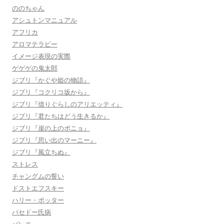
ののちゃん
アシュトンマニュアル
アフリカ
アロマテラピー
イメージ表現の実際
ゲゲゲの鬼太郎
ジブリ『かぐや姫の物語』
ジブリ『コクリコ坂から』
ジブリ『借りぐらしのアリエッティ』
ジブリ『君たちはどう生きるか』
ジブリ『崖の上のポニョ』
ジブリ『思い出のマーニー』
ジブリ『風立ちぬ』
ストレス
チャングムの誓い
ドストエフスキー
ハリー・ポッター
バセドー氏病