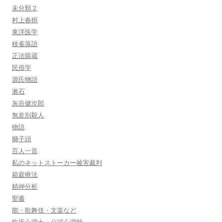
未分類２
村上春樹
東洋医学
枝雀落語
正法眼蔵
民俗学
源氏物語
漱石
灰谷健次郎
無差別殺人
物語
獅子頭
百人一首
私のネットストーカー被害裁判
箱庭療法
精神分析
聖書
能・歌舞伎・文楽など