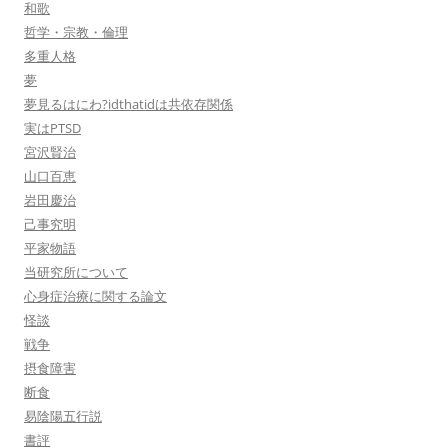
和歌
哲学・宗教・倫理
多重人格
夢
夢見るはにわ?idthatidは共依存関係
実はPTSD
宮沢賢治
山口百恵
岩田慶治
己事究明
平家物語
当研究所について
心身症治療に関する論文
怪談
戦争
摂食障害
断食
易陰陽五行説
書評