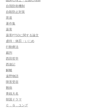
臨床心理士・公認心理師
自我防衛機制
自殺防止対策
茶道
著作集
薬害
薬害PTSDに関する論文
虐待・体罰・いじめ
行動療法
裁判
西田哲学
西遊記
解離
遠野物語
障害受容
難病
青銭大名
韓国ドラマ
Ｃ．Ｇ，ユング