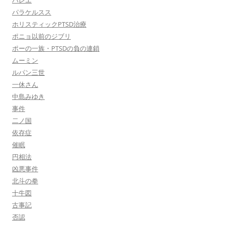
バレエ
パラケルスス
ホリスティックPTSD治療
ポニョ以前のジブリ
ポーの一族・PTSDの負の連鎖
ムーミン
ルパン三世
一休さん
中島みゆき
事件
二ノ国
依存症
催眠
円相法
凶悪事件
北斗の拳
十牛図
古事記
否認