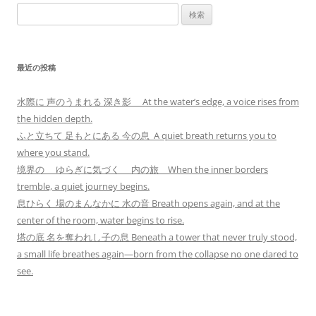
検
索:
最近の投稿
水際に 声のうまれる 深き影 At the water’s edge, a voice rises from
the hidden depth.
ふと立ちて 足もとにある 今の息 A quiet breath returns you to
where you stand.
境界の ゆらぎに気づく 内の旅 When the inner borders
tremble, a quiet journey begins.
息ひらく 場のまんなかに 水の音 Breath opens again, and at the
center of the room, water begins to rise.
塔の底 名を奪われし子の息 Beneath a tower that never truly stood,
a small life breathes again—born from the collapse no one dared to
see.