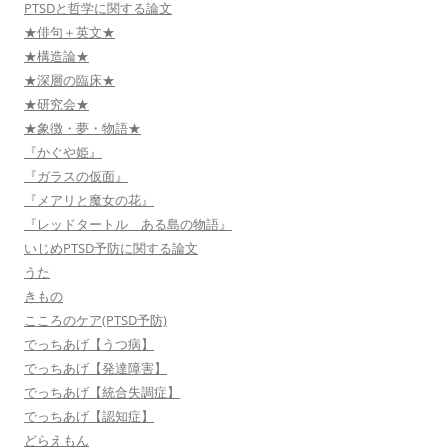
PTSDと哲学に関する論文
★俳句＋英文★
★構造論★
★深層の臨床★
★研究会★
★象徴・夢・物語★
『かぐや姫』
『ガラスの仮面』
『メアリと魔女の花』
『レッドタートル ある島の物語』
いじめPTSD予防に関する論文
うた
きもの
こころのケア(PTSD予防)
でっちあげ【うつ病】
でっちあげ【発達障害】
でっちあげ【統合失調症】
でっちあげ【認知症】
どらえもん