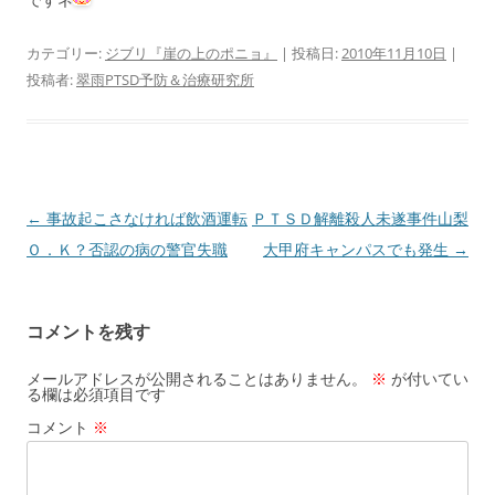
カテゴリー:
ジブリ『崖の上のポニョ』
| 投稿日:
2010年11月10日
|
投稿者:
翠雨PTSD予防＆治療研究所
投
←
事故起こさなければ飲酒運転
ＰＴＳＤ解離殺人未遂事件山梨
稿
Ｏ．Ｋ？否認の病の警官失職
大甲府キャンパスでも発生
→
ナ
ビ
コメントを残す
ゲ
ー
メールアドレスが公開されることはありません。
※
が付いてい
る欄は必須項目です
シ
コメント
※
ョ
ン