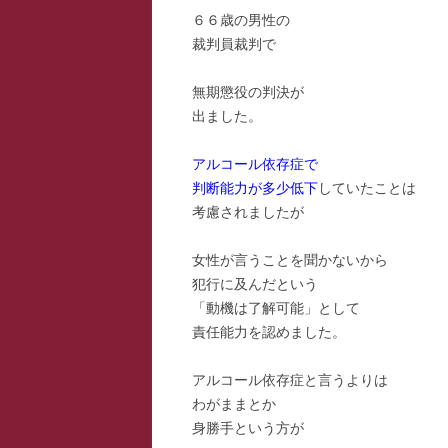
６６歳の男性の
スー
裁判員裁判で
寺子
無期懲役の判決が
寺子
出ました。
寺子
アルコール依存症で
判断能力が多少低下
していたことは
駆け
考慮されましたが
駆け
女性が言うことを聞かないから
駆け
犯行に及んだという
「動機は了解可能」として
責任能力を認めました。
アルコール依存症と言うよりは
わがままとか
身勝手という方が