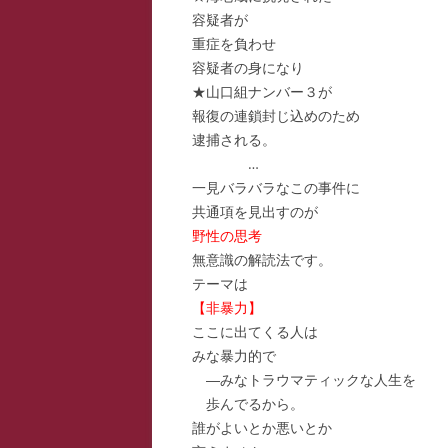
容疑者が
スー
重症を負わせ
容疑者の身になり
寺子
★山口組ナンバー３が
寺子
報復の連鎖封じ込めのため
逮捕される。
寺子
…
一見バラバラなこの事件に
駆け
共通項を見出すのが
野性の思考
駆け
無意識の解読法です。
駆け
テーマは
【非暴力】
ここに出てくる人は
みな暴力的で
―みなトラウマティックな人生を
歩んでるから。
誰がよいとか悪いとか