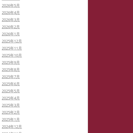
2026年5月
イバーストーカーと訴訟代理人弁
2026年4月
士
2026年3月
2026年2月
イバーストーカーによる私の学会
2026年1月
動の妨害
2025年12月
2025年11月
イバーストーカーの虚言癖
2025年10月
2025年9月
録集を巡って
2025年8月
病ブログを書いていた「駅弁祭
2025年7月
」さんは知らないうちに実名の虚
2025年6月
症例に仕立てられた！
2025年5月
2025年4月
イバーストーカー
「警察がIPアドレスを公表してい
2025年3月
THATID(TLROS)は訴訟中でも嘘ば
る」と大嘘つきの安談サイバースト
2025年2月
り書き込みます。
ーカーIDTHATID
2025年1月
2024年12月