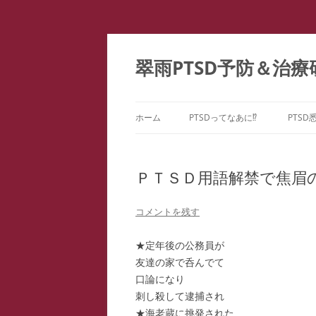
コ
ン
テ
翠雨PTSD予防＆治療
ン
ツ
へ
ス
キ
ッ
ホーム
PTSDってなあに⁉
PTSD
プ
PTSDの百花繚乱
PTS
ー
ＰＴＳＤ用語解禁で焦眉
こころのケア ＝ PTSD予防
PTS
どうしてPTSDになるの⁉
コメントを残す
PTS
★定年後の公務員が
PTS
友達の家で呑んでて
口論になり
教育
刺し殺して逮捕され
ファ
★海老蔵に挑発された