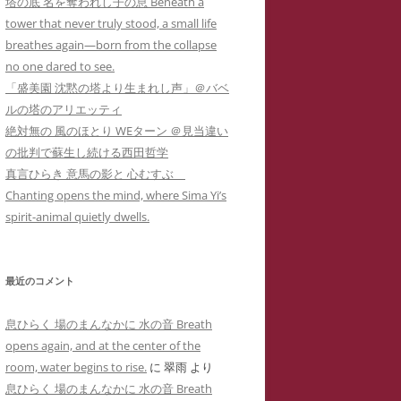
塔の底 名を奪われし子の息 Beneath a
カー
メソッド 訴訟スキル編
り 心理療法とは何か？ 象徴で癒
イコドクターS 先生アメブロ休止
tower that never truly stood, a small life
ラップ訴訟①
ねらわれた闘病記ブログ１ 無断でサ
男子高校生のいじめPTSDによる不
されるPTSD（定価1,000円
）
陰にもネットストーカー
breathes again—born from the collapse
イバーストーカーの手下にされたア
登校とストラテラ等の離脱症状が解
個人情報収集手口】安談サイバー
人の発達障害 ＝ PTSD
no one dared to see.
こころのケアの哲学 古事記に示さ
メーバブログの一事例(定価1,000円)
イコドクターS先生にもサイバー
消した母子合同箱庭療法の一事例(定
トーカー
メソッド 訴訟スキル
「盛美園 沈黙の塔より生まれし声」＠バベ
れた普遍的エビデンス(定価1,000円
ーカーIDTHATIDは何度もスラ
価10,000円)
 スラップ訴訟③
ルの塔のアリエッティ
)
プ訴訟恫喝
ねらわれた闘病記ブログ２ 実名とと
絶対無の 風のほとり WEターン ＠見当違い
れでわかるか大人のADHD
直送】安談サイバーストーカー
ジブリによる拡充法『思い出のマー
もに無断でサイバーストーカーに症
の批判で蘇生し続ける西田哲学
バーストーカーIDTHATID あ
ソッド 訴訟スキル編
ニー』―PTSD性心身症を癒す円相
例報告されたアメーバブログの一事
真言ひらき 意馬の影と 心むすぶ
さまへのストーカー行為
法と『十牛図』の禅的世界―(定価
例(定価1,000円)
Chanting opens the mind, where Sima Yi’s
珍述書】安談サイバーストーカー
ネットストーカーに引用された『最
バーストーカーIDTHATIDが学
1,000円)
spirit-animal quietly dwells.
メソッド 訴訟スキル編
新判例にみるインターネット上の名
サイバーストーカーIDTHATIDが悪
に送った怪文書① 自称解離性同
誉棄損の理論と実務』
発達障害なんかじゃない？！PTSD
用した「ちひろ」の攻撃的で執拗な
性障害「夢見るはにわ」に関する
からの自己実現モデルとしての『崖
ストーカーコメント集(定価1,000円)
偽情報
最近のコメント
の上のポニョ』(定価1,000円
)
サイバーストーカーIDTHATIDが悪
バーストーカーIDTHATIDが学
息ひらく 場のまんなかに 水の音 Breath
自己実現の普遍的モデルとしてのジ
用した「みみタン」恐怖のSNS連続
に送った怪文書② 発達障害児の
opens again, and at the center of the
ブリの『かぐや姫の物語』の象徴性
送信記録(定価1,000円)
「みみタン」に関する虚偽情報
room, water begins to rise.
に
翠雨
より
―華厳経と陰陽五行説の習合―(定価
息ひらく 場のまんなかに 水の音 Breath
サイバーストーカーIDTHATIDが悪
バーストーカーIDTHATIDが学
1,000円)