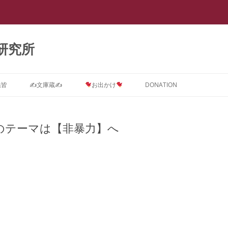
研究所
悉皆
✍文庫蔵✍
お出かけ
DONATION
Dに関するインテーク★質問コ
ストーカー ＝ PTSD
スライド集
会議室0
【スラップ訴訟】
スライド『サイバーストーカー研究
★DONATION BOX★
メソッド
速報
【
ス
で浮き彫りとなった臨床心理学系諸
のテーマは【非暴力】へ
摂食障害(拒食症・過食症(カショオ)
DV被害者にはPTSD予防が必要で
抄録集
会議室１ SNS
【SNS連続送信１】安談サイバース
レディ・ガガの摂食障害もいじめ
抄録『サイバーストーカー研究で浮
【
学会の見識』(定価3,000円)
D治療コース
＝ PTSD
す。
トーカー
PTSDから
き彫りとなった臨床心理学系諸学会
メソッド
ー
箱庭画集
会議室２
の見識』(定価1,000円)
ラ
D予防コース
真子さまと複雑性PTSD
なぜ戦争してはいけないのでしょう
【SNS連続送信２】安談サイバース
遠野なぎこさんも毒親PTSDという
『ランボー』はベトナム帰還兵型
箱庭絵本
会議室３
【箱庭絵本】DVとこころのケア
か？
トーカー
名の摂食障害
PTSD
メソッド
【
Dアフターケアコース
ひきこもり ＝ PTSD
(PTSD予防)シリーズ『夢見るここ
ー
論文集
会議室４
PTSDに対する親子合同箱庭療法
離婚PTSD予防の子守歌『ヘイ・ジ
【怪文書１】安談サイバーストーカ
名曲『禁じられた遊び』も戦争孤児
ろ 実母に殺害されかけた女の子の
「
ラ
分析コース
ギャンブル=PTSD
事例集
ュード♪』
ー
のPTSD予防から
メソッド
トラウマを箱庭療法はどう癒やすの
カ
講演集
会議室５
サイバーストーカー研究で浮き彫り
か』(定価3,000円)
【
ら
スティングコース
吃音 ＝ PTSD
となった臨床心理学系諸学会の見識
PTSDに関する哲学論文集
本邦ユング派によるデタラメ「ここ
【自作自演】安談サイバーストーカ