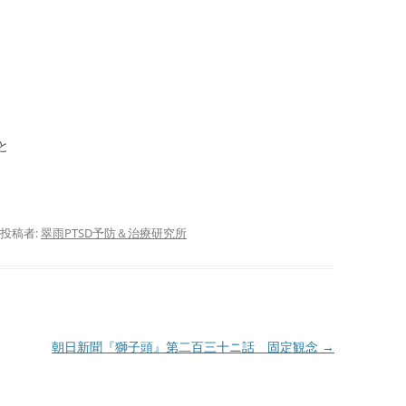
サ
護
サ
活
と
サ
抄
闘
投稿者:
翠雨PTSD予防＆治療研究所
り
偽
サ
ID
朝日新聞『獅子頭』第二百三十ニ話 固定観念
→
か