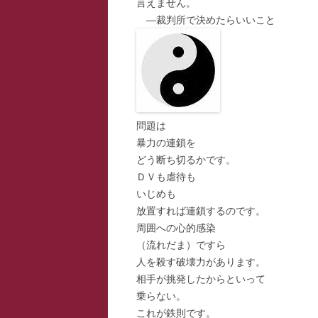
言えません。
―裁判所で決めたらいいこと
問題は
暴力の連鎖を
どう断ち切るかです。
ＤＶも虐待も
いじめも
放置すれば連鎖するのです。
周囲への心的感染
（流れだま）ですら
人を殺す破壊力があります。
相手が挑発したからといって
乗らない。
これが鉄則です。