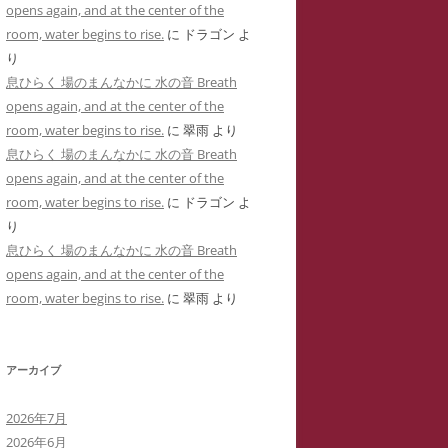
opens again, and at the center of the
用した「ユリナ」の豹変コメント集
に送った怪文書③ 自称身障児の
room, water begins to rise.
に
ドラゴン
よ
(定価1,000円)
「ユリナ」に関する虚偽情報
り
サイバーストーカーIDTHATIDが悪
息ひらく 場のまんなかに 水の音 Breath
バーストーカーIDTHATIDが学
用した「夢見るはにわ」のゴロツキ
opens again, and at the center of the
に送った怪文書④ PTSDと診断
コメント集(定価1,000円)
room, water begins to rise.
に
翠雨
より
れた薬学部学生「ちひろ」に関す
息ひらく 場のまんなかに 水の音 Breath
虚偽情報
サイバーストーカーとSNS連続送信
opens again, and at the center of the
―複数の名前をつかった多重人格性
バーストーカーIDTHATIDが学
room, water begins to rise.
に
ドラゴン
よ
ゴロツキコメントの一事例(定価
に送った怪文書⑤ 「臨床心理学
り
1,000円)
たち」に関しての虚偽情報
息ひらく 場のまんなかに 水の音 Breath
opens again, and at the center of the
バーストーカーIDTHATIDに名
room, water begins to rise.
に
翠雨
より
しで奇襲威迫されブログ凍結のく
先生
アーカイブ
イバーストーカーIT攻略の一事例
多重人格性と依存症が顕著な
2026年7月
TSDとの気づきからゲーム・オー
2026年6月
ーまで―