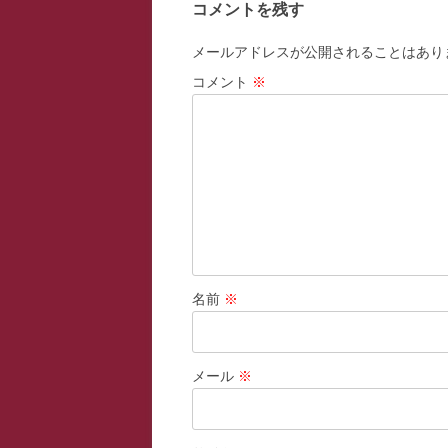
コメントを残す
ビ
ゲ
メールアドレスが公開されることはあり
ー
コメント
※
シ
ョ
ン
名前
※
メール
※