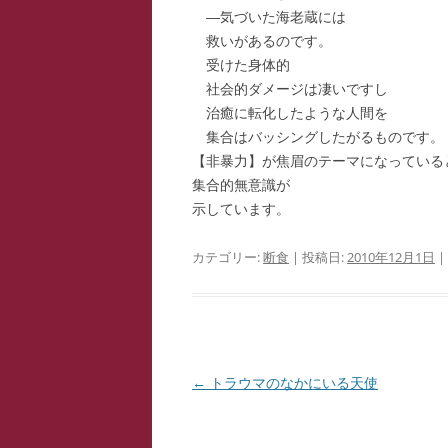
―気づいた海老蔵には
救いがあるのです。
受けた身体的
社会的ダメージは凄いですし
治癒に転化したような人間を
集合はバッシングしたがるものです。
【非暴力】が焦眉のテーマになっている
集合的無意識が
示しています。
カテゴリー:
断食
| 投稿日:
2010年12月1日
|
投
←
トラウマのなかにいる天使
稿
ナ