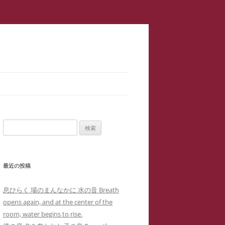
スラップ訴訟】速報
サロン１
検
二重起訴】安談サイバーストーカ
索:
メソッド 訴訟スキル編 ス
ップ訴訟④
最近の投稿
集団訴訟】安談サイバーストーカ
メソッド 訴訟スキル編 ス
ジブリ『思い出のマーニー』４回の
息ひらく 場のまんなかに 水の音 Breath
職場に訴状送達」サイバーストー
ップ訴訟②
母子合同箱庭療法で治癒した中3女
opens again, and at the center of the
ー「濫訴」による業務妨害の嫌が
子生徒のいじめPTSDによる難治性
room, water begins to rise.
提訴取り下げ】安談サイバースト
せから解雇まで
『借りぐらしのアリエッティ』よ
喘息の一事例(定価1,0000円)