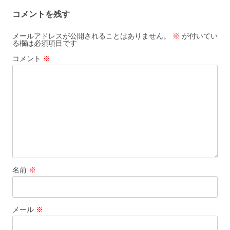
ビ
コメントを残す
ゲ
ー
メールアドレスが公開されることはありません。
※
が付いてい
る欄は必須項目です
シ
コメント
※
ョ
ン
名前
※
メール
※