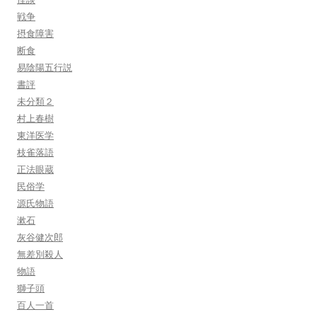
戦争
摂食障害
断食
易陰陽五行説
書評
未分類２
村上春樹
東洋医学
枝雀落語
正法眼蔵
民俗学
源氏物語
漱石
灰谷健次郎
無差別殺人
物語
獅子頭
百人一首