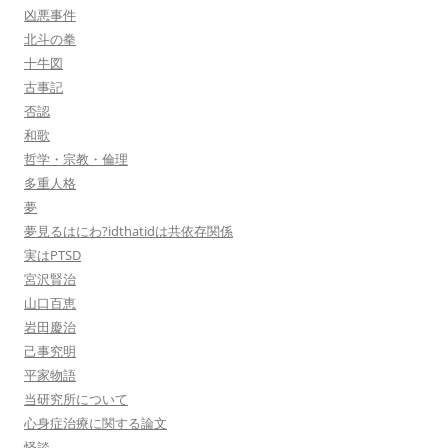
凶悪事件
北斗の拳
十牛図
古事記
否認
和歌
哲学・宗教・倫理
多重人格
夢
夢見るはにわ?idthatidは共依存関係
実はPTSD
宮沢賢治
山口百恵
岩田慶治
己事究明
平家物語
当研究所について
心身症治療に関する論文
怪談