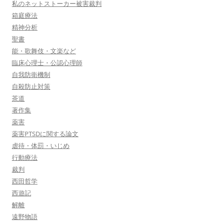
私のネットストーカー被害裁判
箱庭療法
精神分析
聖書
能・歌舞伎・文楽など
臨床心理士・公認心理師
自我防衛機制
自殺防止対策
茶道
著作集
薬害
薬害PTSDに関する論文
虐待・体罰・いじめ
行動療法
裁判
西田哲学
西遊記
解離
遠野物語