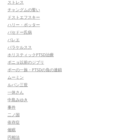
ストレス
チャングムの誓い
ドストエフスキー
ハリー・ポッター
バセドー氏病
バレエ
パラケルスス
ホリスティックPTSD治療
ポニョ以前のジブリ
ポーの一族・PTSDの負の連鎖
ムーミン
ルパン三世
一休さん
中島みゆき
事件
二ノ国
依存症
催眠
円相法