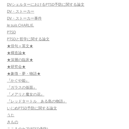
DVシェルターにおけるPTSD予防に関する論文
DV・ストーカー
DV・ストーカー事件
Je suis CHARLIE.
PTSD
PTSDと哲学に関する論文
★俳句＋英文★
★構造論★
★深層の臨床★
★研究会★
★象徴・夢・物語★
『かぐや姫』
『ガラスの仮面』
『メアリと魔女の花』
『レッドタートル ある島の物語』
いじめPTSD予防に関する論文
うた
きもの
こころのケア(PTSD予防)