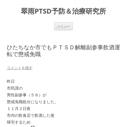
コ
ン
翠雨PTSD予防＆治療研究所
テ
ン
ツ
へ
ス
メニュー
キ
ッ
プ
ひたちなか市でもＰＴＳＤ解離副参事飲酒運
転で懲戒免職
コメントを残す
昨日
市民課の
男性副参事（５８）が
懲戒免職処分になりました。
１１月２日夜
市内の飲食店で飲酒した後
帰宅するため