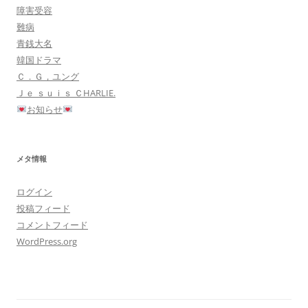
障害受容
難病
青銭大名
韓国ドラマ
Ｃ．Ｇ，ユング
Ｊｅ ｓｕｉｓ ＣHARLIE.
お知らせ
メタ情報
ログイン
投稿フィード
コメントフィード
WordPress.org