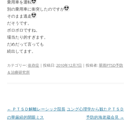
乗用車を運転
別の乗用車に衝突したのですが
そのまま逃走
だそうです。
ボロボロですね。
場当たり的すぎます。
だめだって言っても
続出してます。
カテゴリー:
依存症
| 投稿日:
2010年12月7日
|
投稿者:
翠雨PTSD予防
＆治療研究所
投
←
ＰＴＳＤ解離レーシック院長
ユング心理学から観たＰＴＳＤ
稿
の華厳経的開眼ミス
予防的海老蔵会見
→
ナ