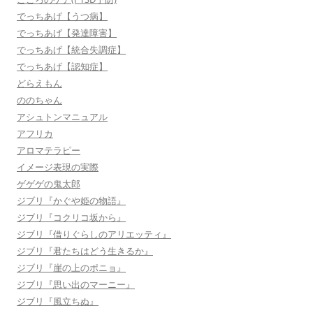
でっちあげ【うつ病】
でっちあげ【発達障害】
でっちあげ【統合失調症】
でっちあげ【認知症】
どらえもん
ののちゃん
アシュトンマニュアル
アフリカ
アロマテラピー
イメージ表現の実際
ゲゲゲの鬼太郎
ジブリ『かぐや姫の物語』
ジブリ『コクリコ坂から』
ジブリ『借りぐらしのアリエッティ』
ジブリ『君たちはどう生きるか』
ジブリ『崖の上のポニョ』
ジブリ『思い出のマーニー』
ジブリ『風立ちぬ』