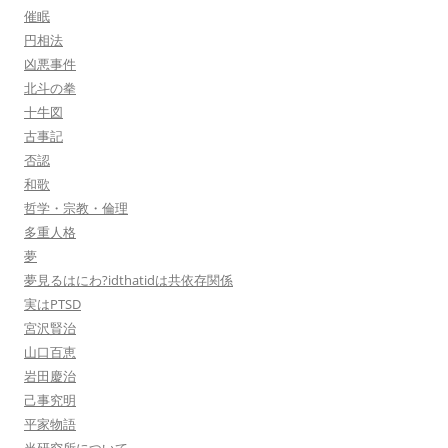
催眠
円相法
凶悪事件
北斗の拳
十牛図
古事記
否認
和歌
哲学・宗教・倫理
多重人格
夢
夢見るはにわ?idthatidは共依存関係
実はPTSD
宮沢賢治
山口百恵
岩田慶治
己事究明
平家物語