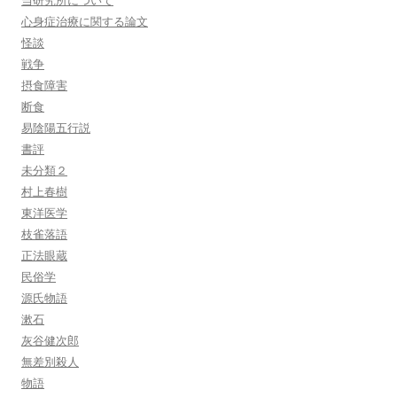
当研究所について
心身症治療に関する論文
怪談
戦争
摂食障害
断食
易陰陽五行説
書評
未分類２
村上春樹
東洋医学
枝雀落語
正法眼蔵
民俗学
源氏物語
漱石
灰谷健次郎
無差別殺人
物語