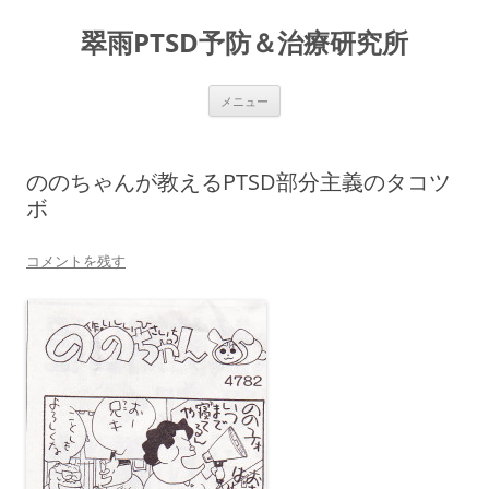
コ
ン
翠雨PTSD予防＆治療研究所
テ
ン
ツ
へ
ス
メニュー
キ
ッ
プ
ののちゃんが教えるPTSD部分主義のタコツ
ボ
コメントを残す