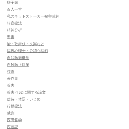
獅子頭
百人一首
私のネットストーカー被害裁判
箱庭療法
精神分析
聖書
能・歌舞伎・文楽など
臨床心理士・公認心理師
自我防衛機制
自殺防止対策
茶道
著作集
薬害
薬害PTSDに関する論文
虐待・体罰・いじめ
行動療法
裁判
西田哲学
西遊記