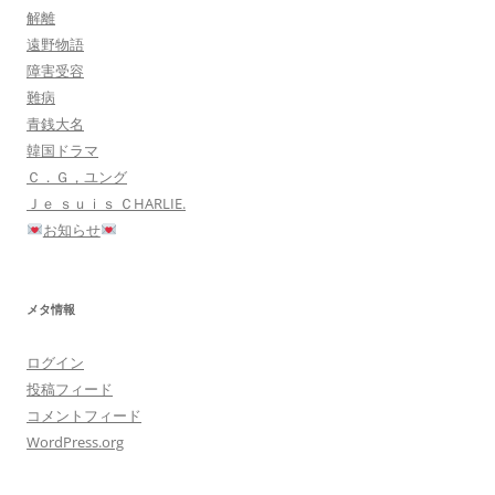
解離
遠野物語
障害受容
難病
青銭大名
韓国ドラマ
Ｃ．Ｇ，ユング
Ｊｅ ｓｕｉｓ ＣHARLIE.
お知らせ
メタ情報
ログイン
投稿フィード
コメントフィード
WordPress.org