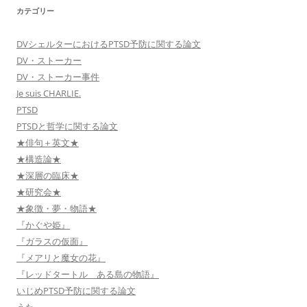
カテゴリー
DVシェルターにおけるPTSD予防に関する論文
DV・ストーカー
DV・ストーカー事件
Je suis CHARLIE.
PTSD
PTSDと哲学に関する論文
★俳句＋英文★
★構造論★
★深層の臨床★
★研究会★
★象徴・夢・物語★
『かぐや姫』
『ガラスの仮面』
『メアリと魔女の花』
『レッドタートル ある島の物語』
いじめPTSD予防に関する論文