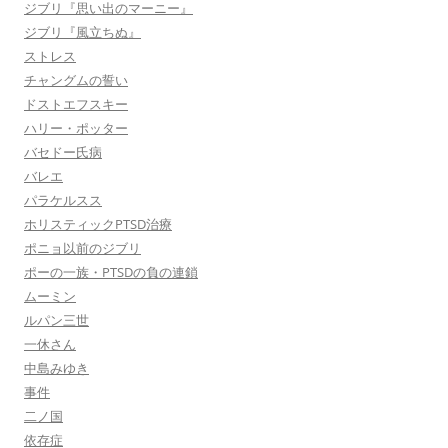
ジブリ『思い出のマーニー』
ジブリ『風立ちぬ』
ストレス
チャングムの誓い
ドストエフスキー
ハリー・ポッター
バセドー氏病
バレエ
パラケルスス
ホリスティックPTSD治療
ポニョ以前のジブリ
ポーの一族・PTSDの負の連鎖
ムーミン
ルパン三世
一休さん
中島みゆき
事件
二ノ国
依存症