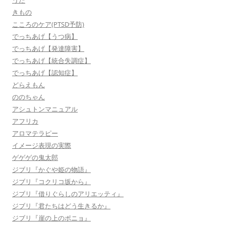
うた
きもの
こころのケア(PTSD予防)
でっちあげ【うつ病】
でっちあげ【発達障害】
でっちあげ【統合失調症】
でっちあげ【認知症】
どらえもん
ののちゃん
アシュトンマニュアル
アフリカ
アロマテラピー
イメージ表現の実際
ゲゲゲの鬼太郎
ジブリ『かぐや姫の物語』
ジブリ『コクリコ坂から』
ジブリ『借りぐらしのアリエッティ』
ジブリ『君たちはどう生きるか』
ジブリ『崖の上のポニョ』