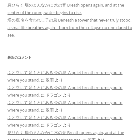
息ひらく 場のまんなかに 水の音 Breath opens again, and at the
center of the room, water begins to rise.
塔の底 名を奪われし子の息 Beneath a tower that never truly stood,
a small life breathes again—born from the collapse no one dared to
see.
最近のコメント
ふと立ちて 足もとにある 今の息 A quiet breath returns you to
where you stand.
に
翠雨
より
ふと立ちて 足もとにある 今の息 A quiet breath returns you to
where you stand.
に
ドラゴン
より
ふと立ちて 足もとにある 今の息 A quiet breath returns you to
where you stand.
に
翠雨
より
ふと立ちて 足もとにある 今の息 A quiet breath returns you to
where you stand.
に
ドラゴン
より
息ひらく 場のまんなかに 水の音 Breath opens again, and at the