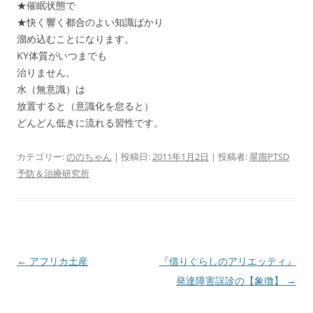
★催眠状態で
★快く響く都合のよい知識ばかり
溜め込むことになります。
KY体質がいつまでも
治りません。
水（無意識）は
放置すると（意識化を怠ると）
どんどん低きに流れる習性です。
カテゴリー:
ののちゃん
| 投稿日:
2011年1月2日
|
投稿者:
翠雨PTSD
予防＆治療研究所
投
←
アフリカ土産
『借りぐらしのアリエッティ』
稿
発達障害誤診の【象徴】
→
ナ