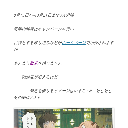
9月15日から9月21日までの1週間
毎年内閣府はキャンペーンを行い
目標とする取り組みなどが
ホームページ
で紹介されます
が
あんまり
敬老
を感じません…
― 認知症が増えるけど
――― 知恵を借りるイメージはいずこへ⁉ そもそも
その嘘ほんと⁉