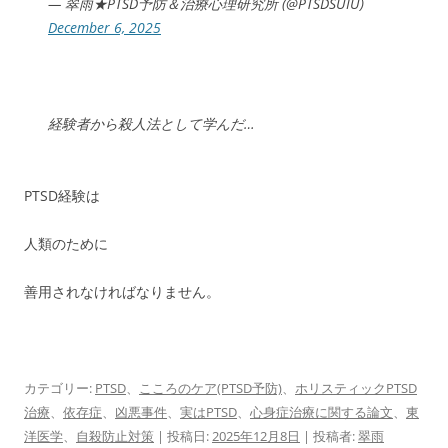
— 翠雨★PTSD予防＆治療心理研究所 (@PTSDSUIU)
December 6, 2025
経験者から殺人法として学んだ…
PTSD経験は
人類のために
善用されなければなりません。
カテゴリー:
PTSD
、
こころのケア(PTSD予防)
、
ホリスティックPTSD
治療
、
依存症
、
凶悪事件
、
実はPTSD
、
心身症治療に関する論文
、
東
洋医学
、
自殺防止対策
| 投稿日:
2025年12月8日
|
投稿者:
翠雨