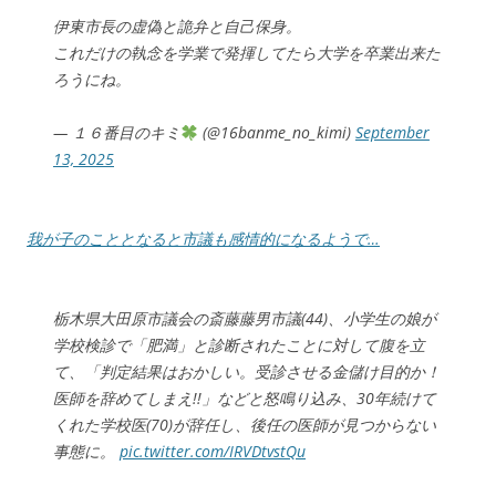
伊東市長の虚偽と詭弁と自己保身。
これだけの執念を学業で発揮してたら大学を卒業出来た
ろうにね。
— １６番目のキミ
(@16banme_no_kimi)
September
13, 2025
我が子のこととなると市議も感情的になるようで…
栃木県大田原市議会の斎藤藤男市議(44)、小学生の娘が
学校検診で「肥満」と診断されたことに対して腹を立
て、「判定結果はおかしい。受診させる金儲け目的か！
医師を辞めてしまえ!!」などと怒鳴り込み、30年続けて
くれた学校医(70)が辞任し、後任の医師が見つからない
事態に。
pic.twitter.com/IRVDtvstQu