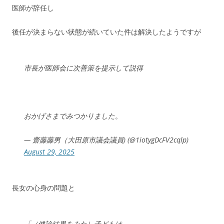
医師が辞任し
後任が決まらない状態が続いていた件は解決したようですが
市長が医師会に次善策を提示して説得
おかげさまでみつかりました。
— 齋藤藤男（大田原市議会議員) (@1iotygDcFV2cqlp)
August 29, 2025
長女の心身の問題と
「（健診結果をみた）子どもは