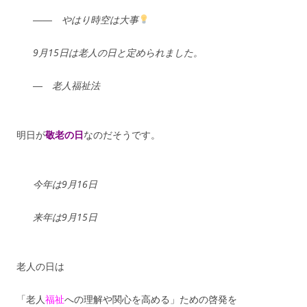
―― やはり時空は大事
9月15日は老人の日と定められました。
―
老人福祉法
明日が
敬老の日
なのだそうです。
今年は9月16日
来年は9月15日
老人の日は
「老人
福祉
への理解や関心を高める」ための啓発を