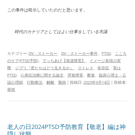
この事件は暗示していたのだと思います。
時代のカナリアとしてはよい仕事をしている市議
カテゴリー:
DV・ストーカー
、
DV・ストーカー事件
、
PTSD
、
こころ
のケア(PTSD予防)
、
でっちあげ【発達障害】
、
イメージ表現の実
際
、
ジブリ『君たちはどう生きるか』
、
ストレス
、
依存症
、
実は
PTSD
、
心身症治療に関する論文
、
摂食障害
、
断食
、
臨床心理士・公
認心理師
、
行動療法
、
解離
、
難病
| 投稿日:
2025年9月14日
|
投稿者:
翠雨
老人の日2024PTSD予防教育【敬老】編は神
隠し状態…