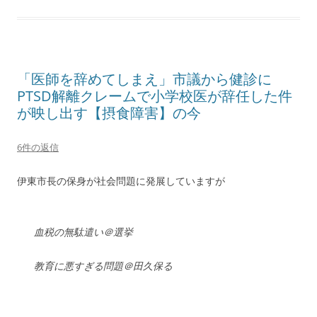
「医師を辞めてしまえ」市議から健診に
PTSD解離クレームで小学校医が辞任した件
が映し出す【摂食障害】の今
6件の返信
伊東市長の保身が社会問題に発展していますが
血税の無駄遣い＠選挙
教育に悪すぎる問題＠田久保る