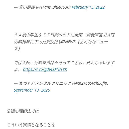
— 青い薔薇 (@Trans_Blue0630)
February 15, 2022
１４歳中学生を７７日間ベッドに拘束 摂食障害で入院
の精神科に下った判決は|47NEWS（よんななニュー
ス）
では入院、行動療法は不可ってことね。死んじゃいます
よ。
https://t.co/gDFLO1BT8K
— まつもとメンタルクリニック (@XK2FLqSFYhE6flp)
September 13, 2025
公認心理師法では
こういう実情となることを