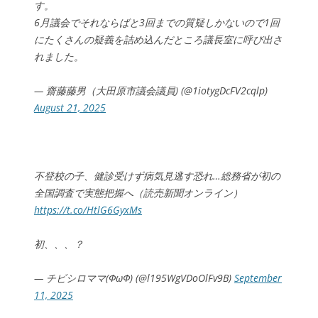
す。
6月議会でそれならばと3回までの質疑しかないので1回
にたくさんの疑義を詰め込んだところ議長室に呼び出さ
れました。
— 齋藤藤男（大田原市議会議員) (@1iotygDcFV2cqlp)
August 21, 2025
不登校の子、健診受けず病気見逃す恐れ…総務省が初の
全国調査で実態把握へ（読売新聞オンライン）
https://t.co/HtlG6GyxMs
初、、、？
— チビシロママ(ΦωΦ) (@l195WgVDoOlFv9B)
September
11, 2025