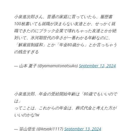
小泉進次郎さん、普通の家庭に育っていたら、履歴書
100枚書いても就職が決まらない友達とか、せっかく就
職できたのにブラック企業で壊れちゃった友達とかが絶
対いて、氷河期世代の辛さが一番わかる年齢なのに、
「解雇規制緩和」とか「年金80歳から」とか言っちゃう
の残念すぎる
— 山本 夏子 (@yamamotonatsuko)
September 12, 2024
小泉進次郎、年金の受給開始年齢は「80歳でもいいので
は」
ってことは、これからの年金は、葬式代金と考えた方が
いいのかな?w
— 笹山登生 (@keyaki1117)
September 13, 2024