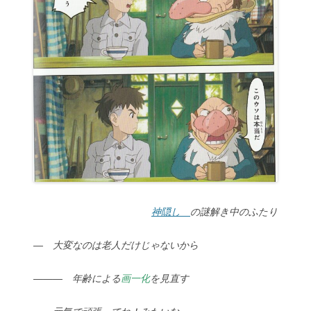
神隠し
の謎解き中のふたり
― 大変なのは老人だけじゃないから
――― 年齢による
画一化
を見直す