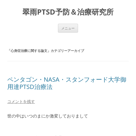
コ
ン
翠雨PTSD予防＆治療研究所
テ
ン
ツ
へ
ス
メニュー
キ
ッ
プ
「
心身症治療に関する論文
」カテゴリーアーカイブ
ペンタゴン・NASA・スタンフォード大学御
用達PTSD治療法
コメントを残す
世の中はいつのまにか激変しておりまして