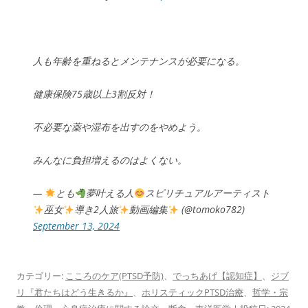
人も年齢を重ねるとメンテナンスが必要になる。
健康保険75歳以上3割反対！
不必要な薬や湿布を出すのをやめよう。
みんなに負担増えるのはよくない。
—
とも
夢叶える人
スピリチュアルアーティスト
巫女
導き2人旅
動画編集
(@tomoko782)
September 13, 2024
カテゴリー:
こころのケア(PTSD予防)
、
でっちあげ【認知症】
、
ジブ
リ『君たちはどう生きるか』
、
ホリスティックPTSD治療
、
哲学・宗