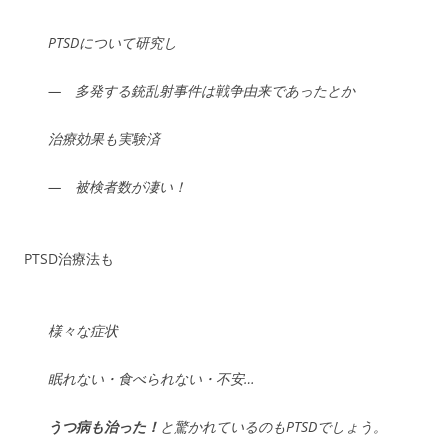
PTSDについて研究し
—
多発する銃乱射事件は
戦争由来であったとか
治療効果も実験済
— 被検者数が凄い！
PTSD治療法も
様々な症状
眠れない・食べられない・不安…
うつ病も治った！
と驚かれているのもPTSDでしょう。