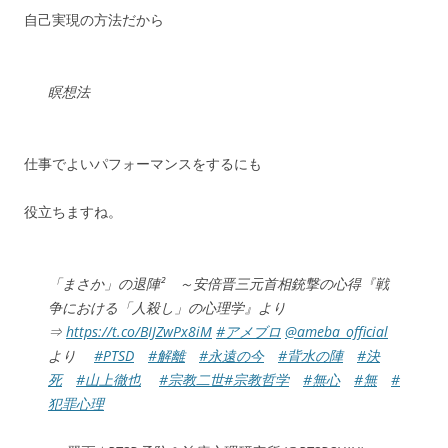
自己実現の方法だから
瞑想法
仕事でよいパフォーマンスをするにも
役立ちますね。
「まさか」の退陣² ～安倍晋三元首相銃撃の心得『戦
争における「人殺し」の心理学』より
⇒
https://t.co/BIJZwPx8iM
#アメブロ
@ameba_official
より
#PTSD
#解離
#永遠の今
#背水の陣
#決
死
#山上徹也
#宗教二世
#宗教哲学
#無心
#無
#
犯罪心理