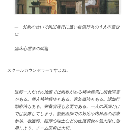
— 父親のせいで集団暴行に遭い自傷行為のうえ不登校
に
臨床心理学の問題
スクールカウンセラーですよね。
医師一人だけの治療では限界がある精神疾患に摂食障害
がある。個人精神療法もある。家族療法もある。認知行
動療法もある。栄養管理も必要である。一人の医師だけ
では疲弊してしまう。複数医師での対応や内科医の治療
参加、看護師、臨床心理士などの医療資源を最大限に活
用しよう。チーム医療は大切。