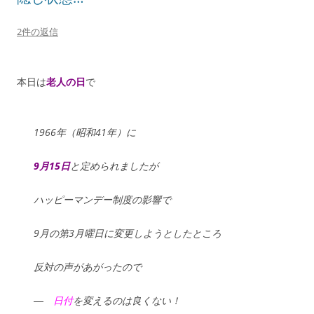
2件の返信
本日は
老人の日
で
1966年（昭和41年）に
9月15日
と定められましたが
ハッピーマンデー制度の影響で
9月の第3月曜日に変更しようとしたところ
反対の声があがったので
―
日付
を変えるのは良くない！