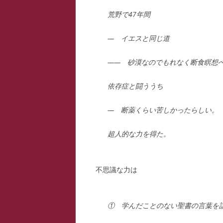
荒野で47年間
— イエスと同じ道
—— 砂漠なのでもれなく断食瞑想
依存症と闘ううち
— 断薬くらい苦しかったらしい。
超人的な力を得た。
不思議な力は
① 学んだことのない聖書の言葉を