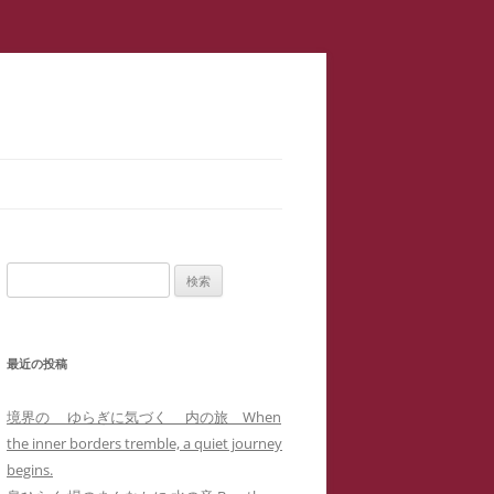
スラップ訴訟】速報
サロン１
検
二重起訴】安談サイバーストーカ
索:
メソッド 訴訟スキル編 ス
ップ訴訟④
最近の投稿
集団訴訟】安談サイバーストーカ
メソッド 訴訟スキル編 ス
ジブリ『思い出のマーニー』４回の
境界の ゆらぎに気づく 内の旅 When
職場に訴状送達」サイバーストー
ップ訴訟②
母子合同箱庭療法で治癒した中3女
the inner borders tremble, a quiet journey
ー「濫訴」による業務妨害の嫌が
子生徒のいじめPTSDによる難治性
begins.
提訴取り下げ】安談サイバースト
せから解雇まで
『借りぐらしのアリエッティ』よ
喘息の一事例(定価1,0000円)