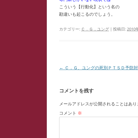
こういう【行動化】という名の
勘違いも起こるのでしょう。
カテゴリー:
Ｃ．Ｇ，ユング
| 投稿日:
2010
投
←
Ｃ．Ｇ、ユングの死別ＰＴＳＤ予防対
稿
ナ
コメントを残す
ビ
ゲ
メールアドレスが公開されることはあり
ー
コメント
※
シ
ョ
ン