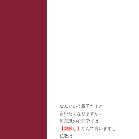
スー
寺子
寺子
寺子
駆け
駆け
駆け
なんという親子だ！と
言いたくなりますが…
無意識の心理学では
【親殺し】
なんて言いますし
仏教は