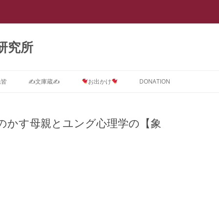
研究所
悉皆
✍文庫蔵✍
お出かけ
DONATION
Dに関するインテーク★質問コ
ストーカー ＝ PTSD
スライド集
会議室0
【スラップ訴訟】
スライド『サイバーストーカー研究
★DONATION BOX★
メソッド
速報
【
ス
で浮き彫りとなった臨床心理学系諸
のかす母親とユング心理学の【象
摂食障害(拒食症・過食症(カショオ)
DV被害者にはPTSD予防が必要で
抄録集
会議室１ SNS
【SNS連続送信１】安談サイバース
レディ・ガガの摂食障害もいじめ
抄録『サイバーストーカー研究で浮
【
学会の見識』(定価3,000円)
D治療コース
＝ PTSD
す。
トーカー
PTSDから
き彫りとなった臨床心理学系諸学会
メソッド
ー
箱庭画集
会議室２
の見識』(定価1,000円)
ラ
D予防コース
真子さまと複雑性PTSD
なぜ戦争してはいけないのでしょう
【SNS連続送信２】安談サイバース
遠野なぎこさんも毒親PTSDという
『ランボー』はベトナム帰還兵型
箱庭絵本
会議室３
【箱庭絵本】DVとこころのケア
か？
トーカー
名の摂食障害
PTSD
メソッド
【
Dアフターケアコース
ひきこもり ＝ PTSD
(PTSD予防)シリーズ『夢見るここ
ー
論文集
会議室４
PTSDに対する親子合同箱庭療法
離婚PTSD予防の子守歌『ヘイ・ジ
【怪文書１】安談サイバーストーカ
名曲『禁じられた遊び』も戦争孤児
ろ 実母に殺害されかけた女の子の
「
ラ
分析コース
ギャンブル=PTSD
事例集
ュード♪』
ー
のPTSD予防から
メソッド
トラウマを箱庭療法はどう癒やすの
カ
講演集
会議室５
サイバーストーカー研究で浮き彫り
か』(定価3,000円)
【
ら
スティングコース
吃音 ＝ PTSD
となった臨床心理学系諸学会の見識
PTSDに関する哲学論文集
本邦ユング派によるデタラメ「ここ
【自作自演】安談サイバーストーカ