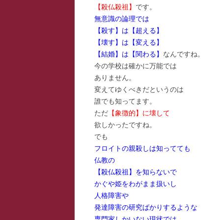
【殺仏殺祖】
です。
無意識の論理では
【殺す】は【超える】
【壊す】は【変える】
【結婚】は【関わる】
なんですね。
今の学校は確かに万能では
ありません。
変えてゆくべきだというのは
誰でも知ってます。
ただ
【象徴的】に壊して
欲しかったですね。
でも
フロイトの親殺しは知ってても
仏教の
【殺仏殺祖】を知らないで
かぐや姫をわがまま扱いし
人格障害や
発達障害の研究ばかりするような
専門家しかいない現状では