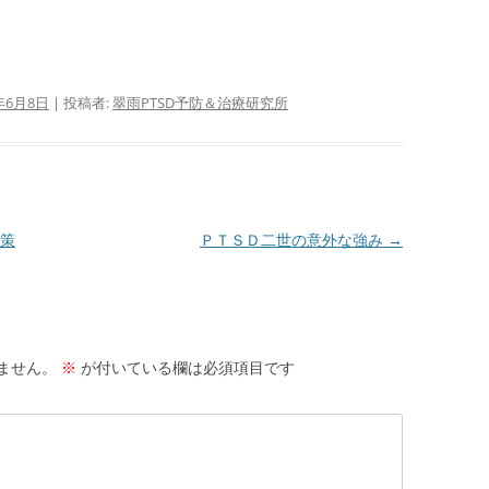
サ
護
年6月8日
|
投稿者:
翠雨PTSD予防＆治療研究所
サ
活
サ
抄
策
ＰＴＳＤ二世の意外な強み
→
闘
り
偽
ません。
※
が付いている欄は必須項目です
サ
ID
か