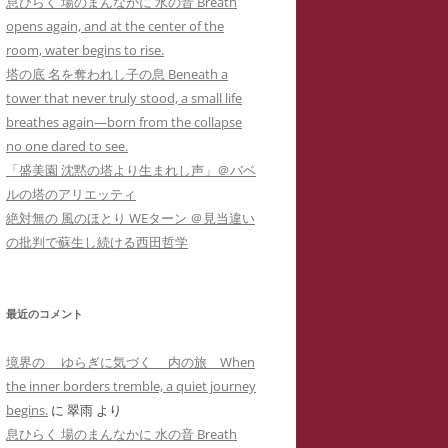
息ひらく 場のまんなかに 水の音 Breath
カー
メソッド 訴訟スキル編
り 心理療法とは何か？ 象徴で癒
イコドクターS 先生アメブロ休止
opens again, and at the center of the
ラップ訴訟①
ねらわれた闘病記ブログ１ 無断でサ
男子高校生のいじめPTSDによる不
されるPTSD（定価1,000円
）
陰にもネットストーカー
room, water begins to rise.
イバーストーカーの手下にされたア
登校とストラテラ等の離脱症状が解
個人情報収集手口】安談サイバー
人の発達障害 ＝ PTSD
塔の底 名を奪われし子の息 Beneath a
こころのケアの哲学 古事記に示さ
メーバブログの一事例(定価1,000円)
イコドクターS先生にもサイバー
消した母子合同箱庭療法の一事例(定
トーカー
メソッド 訴訟スキル
tower that never truly stood, a small life
れた普遍的エビデンス(定価1,000円
ーカーIDTHATIDは何度もスラ
価10,000円)
 スラップ訴訟③
breathes again—born from the collapse
)
プ訴訟恫喝
ねらわれた闘病記ブログ２ 実名とと
no one dared to see.
れでわかるか大人のADHD
直送】安談サイバーストーカー
ジブリによる拡充法『思い出のマー
もに無断でサイバーストーカーに症
「盛美園 沈黙の塔より生まれし声」＠バベ
バーストーカーIDTHATID あ
ソッド 訴訟スキル編
ニー』―PTSD性心身症を癒す円相
例報告されたアメーバブログの一事
ルの塔のアリエッティ
さまへのストーカー行為
法と『十牛図』の禅的世界―(定価
例(定価1,000円)
絶対無の 風のほとり WEターン ＠見当違い
珍述書】安談サイバーストーカー
ネットストーカーに引用された『最
バーストーカーIDTHATIDが学
1,000円)
の批判で蘇生し続ける西田哲学
メソッド 訴訟スキル編
新判例にみるインターネット上の名
サイバーストーカーIDTHATIDが悪
に送った怪文書① 自称解離性同
誉棄損の理論と実務』
発達障害なんかじゃない？！PTSD
用した「ちひろ」の攻撃的で執拗な
性障害「夢見るはにわ」に関する
からの自己実現モデルとしての『崖
ストーカーコメント集(定価1,000円)
偽情報
最近のコメント
の上のポニョ』(定価1,000円
)
サイバーストーカーIDTHATIDが悪
バーストーカーIDTHATIDが学
境界の ゆらぎに気づく 内の旅 When
自己実現の普遍的モデルとしてのジ
用した「みみタン」恐怖のSNS連続
に送った怪文書② 発達障害児の
the inner borders tremble, a quiet journey
ブリの『かぐや姫の物語』の象徴性
送信記録(定価1,000円)
「みみタン」に関する虚偽情報
begins.
に
翠雨
より
―華厳経と陰陽五行説の習合―(定価
息ひらく 場のまんなかに 水の音 Breath
サイバーストーカーIDTHATIDが悪
バーストーカーIDTHATIDが学
1,000円)