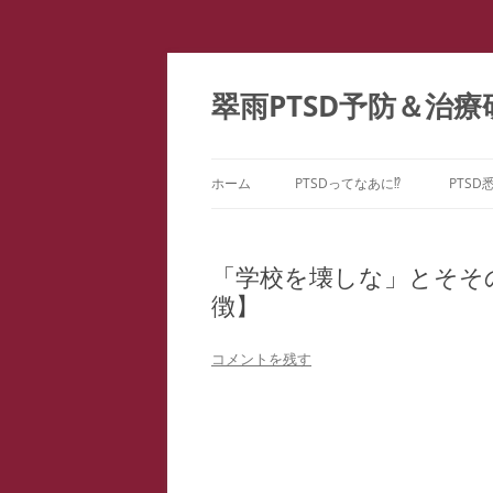
コ
ン
テ
翠雨PTSD予防＆治療
ン
ツ
へ
ス
キ
ッ
ホーム
PTSDってなあに⁉
PTSD
プ
PTSDの百花繚乱
PTS
ー
「学校を壊しな」とそそ
こころのケア ＝ PTSD予防
徴】
PTS
どうしてPTSDになるの⁉
PTS
コメントを残す
PTS
教育
ファ