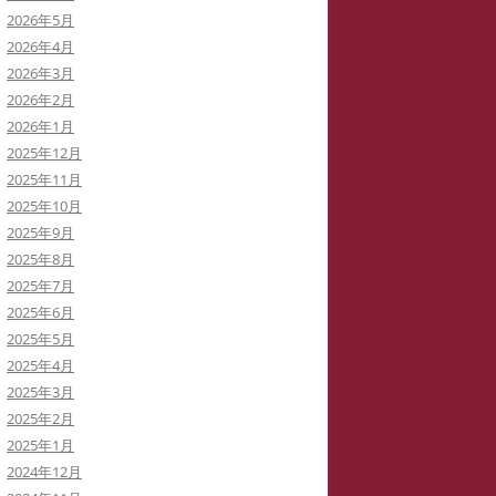
2026年5月
イバーストーカーと訴訟代理人弁
2026年4月
士
2026年3月
2026年2月
イバーストーカーによる私の学会
2026年1月
動の妨害
2025年12月
2025年11月
イバーストーカーの虚言癖
2025年10月
2025年9月
録集を巡って
2025年8月
病ブログを書いていた「駅弁祭
2025年7月
」さんは知らないうちに実名の虚
2025年6月
症例に仕立てられた！
2025年5月
2025年4月
イバーストーカー
「警察がIPアドレスを公表してい
2025年3月
THATID(TLROS)は訴訟中でも嘘ば
る」と大嘘つきの安談サイバースト
2025年2月
り書き込みます。
ーカーIDTHATID
2025年1月
2024年12月