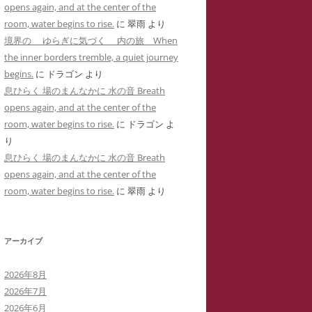
opens again, and at the center of the
用した「ユリナ」の豹変コメント集
に送った怪文書③ 自称身障児の
room, water begins to rise.
に
翠雨
より
(定価1,000円)
「ユリナ」に関する虚偽情報
境界の ゆらぎに気づく 内の旅 When
サイバーストーカーIDTHATIDが悪
the inner borders tremble, a quiet journey
バーストーカーIDTHATIDが学
用した「夢見るはにわ」のゴロツキ
begins.
に
ドラゴン
より
に送った怪文書④ PTSDと診断
コメント集(定価1,000円)
息ひらく 場のまんなかに 水の音 Breath
れた薬学部学生「ちひろ」に関す
opens again, and at the center of the
虚偽情報
サイバーストーカーとSNS連続送信
room, water begins to rise.
に
ドラゴン
よ
―複数の名前をつかった多重人格性
バーストーカーIDTHATIDが学
り
ゴロツキコメントの一事例(定価
に送った怪文書⑤ 「臨床心理学
息ひらく 場のまんなかに 水の音 Breath
1,000円)
たち」に関しての虚偽情報
opens again, and at the center of the
room, water begins to rise.
に
翠雨
より
バーストーカーIDTHATIDに名
しで奇襲威迫されブログ凍結のく
先生
アーカイブ
イバーストーカーIT攻略の一事例
2026年8月
多重人格性と依存症が顕著な
2026年7月
TSDとの気づきからゲーム・オー
2026年6月
ーまで―