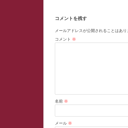
ナ
ビ
コメントを残す
ゲ
ー
メールアドレスが公開されることはあり
シ
コメント
※
ョ
ン
名前
※
メール
※