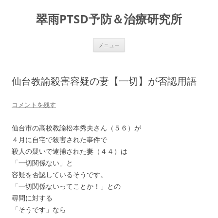
コ
ン
翠雨PTSD予防＆治療研究所
テ
ン
ツ
へ
ス
メニュー
キ
ッ
プ
仙台教諭殺害容疑の妻【一切】が否認用語
コメントを残す
仙台市の高校教諭松本秀夫さん（５６）が
４月に自宅で殺害された事件で
殺人の疑いで逮捕された妻（４４）は
「一切関係ない」と
容疑を否認しているそうです。
「一切関係ないってことか！」との
尋問に対する
「そうです」なら