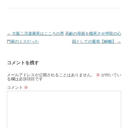
投
←
大阪二児遺棄死はこころの専
高齢の母親を餓死させ搾取の心
稿
門家のミスだった
因としての重篤【解離】
→
ナ
ビ
コメントを残す
ゲ
ー
メールアドレスが公開されることはありません。
※
が付いてい
る欄は必須項目です
シ
コメント
※
ョ
ン