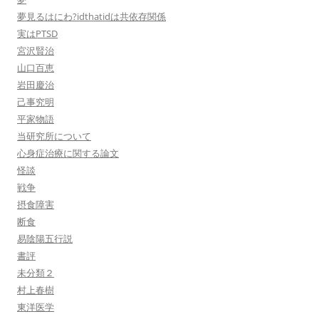
夢見るはにわ?idthatidは共依存関係
実はPTSD
宮沢賢治
山口百恵
岩田慶治
己事究明
平家物語
当研究所について
心身症治療に関する論文
怪談
戦争
摂食障害
断食
易陰陽五行説
書評
未分類２
村上春樹
東洋医学