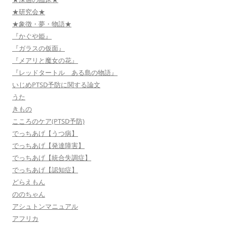
★研究会★
★象徴・夢・物語★
『かぐや姫』
『ガラスの仮面』
『メアリと魔女の花』
『レッドタートル ある島の物語』
いじめPTSD予防に関する論文
うた
きもの
こころのケア(PTSD予防)
でっちあげ【うつ病】
でっちあげ【発達障害】
でっちあげ【統合失調症】
でっちあげ【認知症】
どらえもん
ののちゃん
アシュトンマニュアル
アフリカ