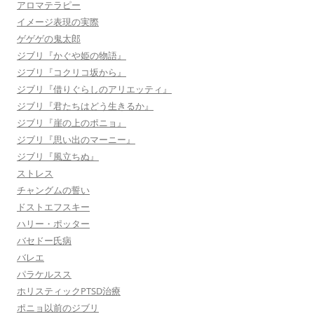
アロマテラピー
イメージ表現の実際
ゲゲゲの鬼太郎
ジブリ『かぐや姫の物語』
ジブリ『コクリコ坂から』
ジブリ『借りぐらしのアリエッティ』
ジブリ『君たちはどう生きるか』
ジブリ『崖の上のポニョ』
ジブリ『思い出のマーニー』
ジブリ『風立ちぬ』
ストレス
チャングムの誓い
ドストエフスキー
ハリー・ポッター
バセドー氏病
バレエ
パラケルスス
ホリスティックPTSD治療
ポニョ以前のジブリ