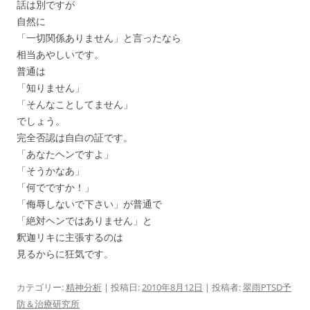
話は別ですが
自然に
「一切関係ありません」と言ったなら
相当あやしいです。
普通は
「知りません」
「そんなことしてません」
でしょう。
完全否認は自白の証です。
「あなたヘンですよ」
「そうかなあ」
「何でですか！」
「侮辱しないで下さい」が普通で
「絶対ヘンではありません」と
釈迦リキに主張するのは
見るからに狂気です。
カテゴリー:
精神分析
| 投稿日:
2010年8月12日
|
投稿者:
翠雨PTSD予
防＆治療研究所