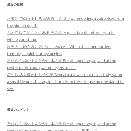
最近の投稿
水際に 声のうまれる 深き影 At the water’s edge, a voice rises from
the hidden depth.
ふと立ちて 足もとにある 今の息 A quiet breath returns you to
where you stand.
境界の ゆらぎに気づく 内の旅 When the inner borders
tremble, a quiet journey begins.
息ひらく 場のまんなかに 水の音 Breath opens again, and at the
center of the room, water begins to rise.
塔の底 名を奪われし子の息 Beneath a tower that never truly stood,
a small life breathes again—born from the collapse no one dared to
see.
最近のコメント
息ひらく 場のまんなかに 水の音 Breath opens again, and at the
center of the room, water begins to rise.
に
翠雨
より