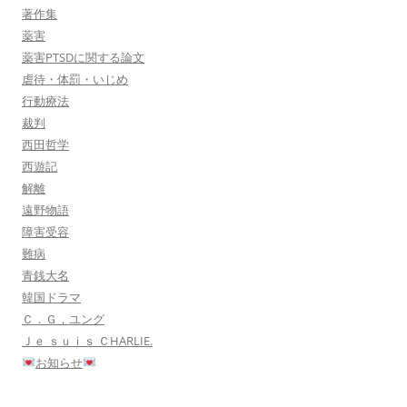
著作集
薬害
薬害PTSDに関する論文
虐待・体罰・いじめ
行動療法
裁判
西田哲学
西遊記
解離
遠野物語
障害受容
難病
青銭大名
韓国ドラマ
Ｃ．Ｇ，ユング
Ｊｅ ｓｕｉｓ ＣHARLIE.
お知らせ