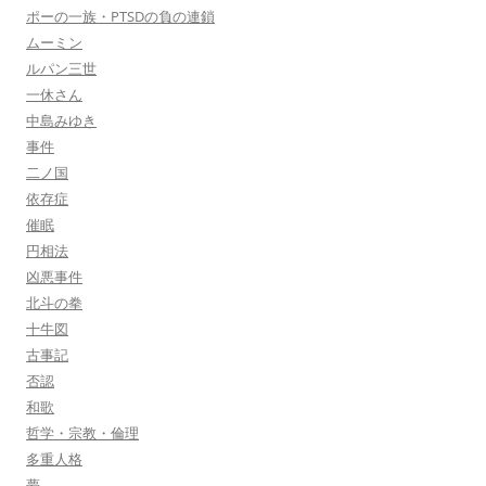
ポーの一族・PTSDの負の連鎖
ムーミン
ルパン三世
一休さん
中島みゆき
事件
二ノ国
依存症
催眠
円相法
凶悪事件
北斗の拳
十牛図
古事記
否認
和歌
哲学・宗教・倫理
多重人格
夢