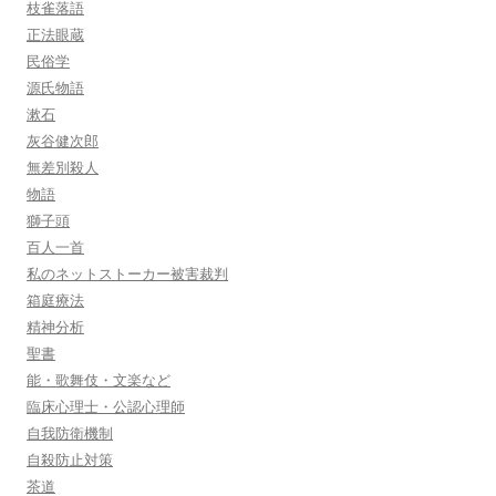
枝雀落語
正法眼蔵
民俗学
源氏物語
漱石
灰谷健次郎
無差別殺人
物語
獅子頭
百人一首
私のネットストーカー被害裁判
箱庭療法
精神分析
聖書
能・歌舞伎・文楽など
臨床心理士・公認心理師
自我防衛機制
自殺防止対策
茶道