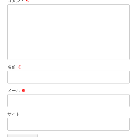
コメント
※
ョ
ン
名前
※
メール
※
サイト