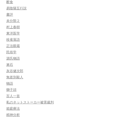
断食
易陰陽五行説
書評
未分類２
村上春樹
東洋医学
枝雀落語
正法眼蔵
民俗学
源氏物語
漱石
灰谷健次郎
無差別殺人
物語
獅子頭
百人一首
私のネットストーカー被害裁判
箱庭療法
精神分析