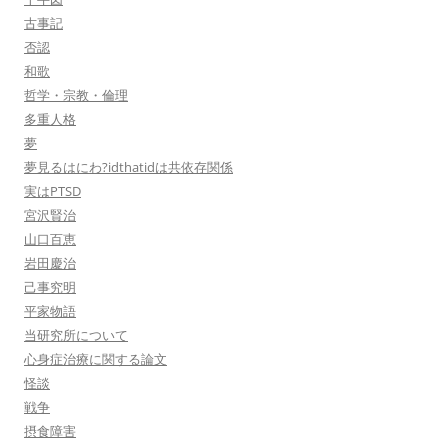
古事記
否認
和歌
哲学・宗教・倫理
多重人格
夢
夢見るはにわ?idthatidは共依存関係
実はPTSD
宮沢賢治
山口百恵
岩田慶治
己事究明
平家物語
当研究所について
心身症治療に関する論文
怪談
戦争
摂食障害