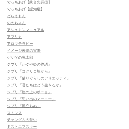
でっちあげ【統合失調症】
でっちあげ【認知症】
どらえもん
ののちゃん
アシュトンマニュアル
アフリカ
アロマテラピー
イメージ表現の実際
ゲゲゲの鬼太郎
ジブリ『かぐや姫の物語』
ジブリ『コクリコ坂から』
ジブリ『借りぐらしのアリエッティ』
ジブリ『君たちはどう生きるか』
ジブリ『崖の上のポニョ』
ジブリ『思い出のマーニー』
ジブリ『風立ちぬ』
ストレス
チャングムの誓い
ドストエフスキー