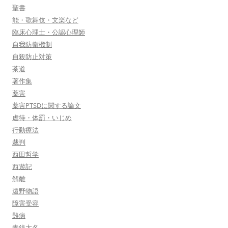
聖書
能・歌舞伎・文楽など
臨床心理士・公認心理師
自我防衛機制
自殺防止対策
茶道
著作集
薬害
薬害PTSDに関する論文
虐待・体罰・いじめ
行動療法
裁判
西田哲学
西遊記
解離
遠野物語
障害受容
難病
青銭大名