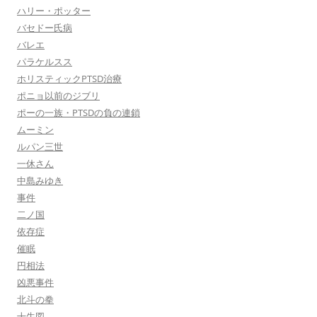
ハリー・ポッター
バセドー氏病
バレエ
パラケルスス
ホリスティックPTSD治療
ポニョ以前のジブリ
ポーの一族・PTSDの負の連鎖
ムーミン
ルパン三世
一休さん
中島みゆき
事件
二ノ国
依存症
催眠
円相法
凶悪事件
北斗の拳
十牛図