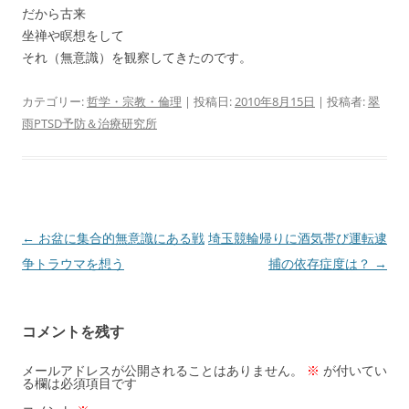
だから古来
坐禅や瞑想をして
それ（無意識）を観察してきたのです。
カテゴリー:
哲学・宗教・倫理
| 投稿日:
2010年8月15日
|
投稿者:
翠
雨PTSD予防＆治療研究所
投
←
お盆に集合的無意識にある戦
埼玉競輪帰りに酒気帯び運転逮
稿
争トラウマを想う
捕の依存症度は？
→
ナ
ビ
コメントを残す
ゲ
ー
メールアドレスが公開されることはありません。
※
が付いてい
る欄は必須項目です
シ