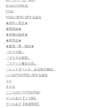
Je suis CHARLIE.
PTSD
PTSDと哲学に関する論文
★俳句＋英文★
★構造論★
★深層の臨床★
★研究会★
★象徴・夢・物語★
『かぐや姫』
『ガラスの仮面』
『メアリと魔女の花』
『レッドタートル ある島の物語』
いじめPTSD予防に関する論文
うた
きもの
こころのケア(PTSD予防)
でっちあげ【うつ病】
でっちあげ【発達障害】