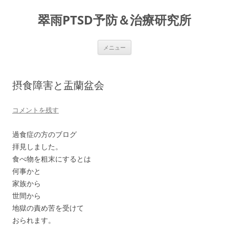
コ
ン
翠雨PTSD予防＆治療研究所
テ
ン
ツ
へ
ス
メニュー
キ
ッ
プ
摂食障害と盂蘭盆会
コメントを残す
過食症の方のブログ
拝見しました。
食べ物を粗末にするとは
何事かと
家族から
世間から
地獄の責め苦を受けて
おられます。