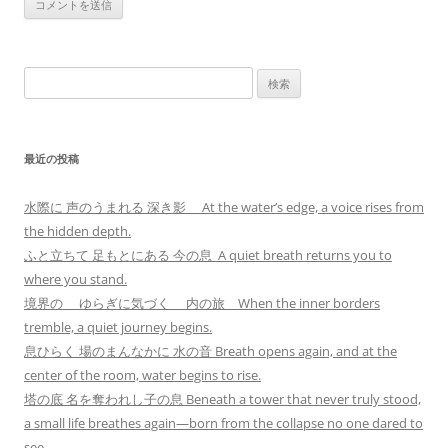
検
索:
最近の投稿
水際に 声のうまれる 深き影 At the water’s edge, a voice rises from
the hidden depth.
ふと立ちて 足もとにある 今の息 A quiet breath returns you to
where you stand.
境界の ゆらぎに気づく 内の旅 When the inner borders
tremble, a quiet journey begins.
息ひらく 場のまんなかに 水の音 Breath opens again, and at the
center of the room, water begins to rise.
塔の底 名を奪われし子の息 Beneath a tower that never truly stood,
a small life breathes again—born from the collapse no one dared to
see.