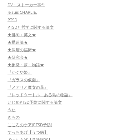
DV・ストーカー事件
Je suis CHARLIE.
PTSD
PTSDと哲学に関する論文
★俳句＋英文★
★構造論★
★深層の臨床★
★研究会★
★象徴・夢・物語★
『かぐや姫』
『ガラスの仮面』
『メアリと魔女の花』
『レッドタートル ある島の物語』
いじめPTSD予防に関する論文
うた
きもの
こころのケア(PTSD予防)
でっちあげ【うつ病】
でっちあげ【発達障害】