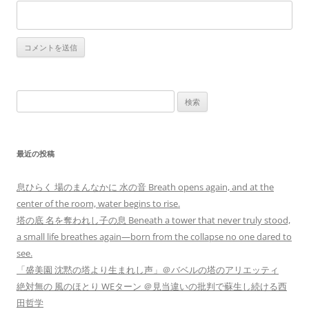
検
索:
最近の投稿
息ひらく 場のまんなかに 水の音 Breath opens again, and at the
center of the room, water begins to rise.
塔の底 名を奪われし子の息 Beneath a tower that never truly stood,
a small life breathes again—born from the collapse no one dared to
see.
「盛美園 沈黙の塔より生まれし声」＠バベルの塔のアリエッティ
絶対無の 風のほとり WEターン ＠見当違いの批判で蘇生し続ける西
田哲学