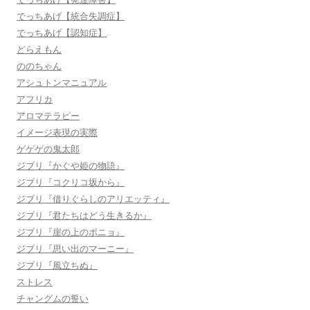
でっちあげ【統合失調症】
でっちあげ【認知症】
どらえもん
ののちゃん
アシュトンマニュアル
アフリカ
アロマテラピー
イメージ表現の実際
ゲゲゲの鬼太郎
ジブリ『かぐや姫の物語』
ジブリ『コクリコ坂から』
ジブリ『借りぐらしのアリエッティ』
ジブリ『君たちはどう生きるか』
ジブリ『崖の上のポニョ』
ジブリ『思い出のマーニー』
ジブリ『風立ちぬ』
ストレス
チャングムの誓い