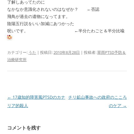
了解しあってたのに
なかなか意識化されないのはなぜか？ ←否認
飛鳥が過去の遺物になってます。
陰陽五行説をいい加減にあつかった
呪いです。 ←半分たわごと＆半分比喩
カテゴリー:
うた
| 投稿日:
2010年8月28日
|
投稿者:
翠雨PTSD予防＆
治療研究所
投
←
17歳知的障害風PTSDのカナ
チリ鉱山事故への政府のこころ
稿
リア的殺人
のケア
→
ナ
ビ
コメントを残す
ゲ