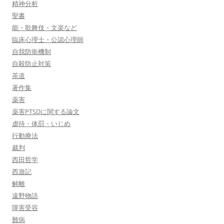
精神分析
聖書
能・歌舞伎・文楽など
臨床心理士・公認心理師
自我防衛機制
自殺防止対策
茶道
著作集
薬害
薬害PTSDに関する論文
虐待・体罰・いじめ
行動療法
裁判
西田哲学
西遊記
解離
遠野物語
障害受容
難病