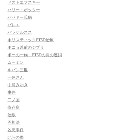
ドストエフスキー
ハリー・ポッター
バセドー氏病
バレエ
パラケルスス
ホリスティックPTSD治療
ポニョ以前のジブリ
ポーの一族・PTSDの負の連鎖
ムーミン
ルパン三世
一休さん
中島みゆき
事件
二ノ国
依存症
催眠
円相法
凶悪事件
北斗の拳