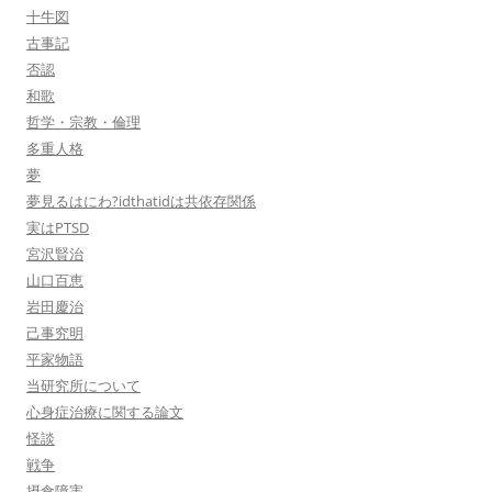
十牛図
古事記
否認
和歌
哲学・宗教・倫理
多重人格
夢
夢見るはにわ?idthatidは共依存関係
実はPTSD
宮沢賢治
山口百恵
岩田慶治
己事究明
平家物語
当研究所について
心身症治療に関する論文
怪談
戦争
摂食障害