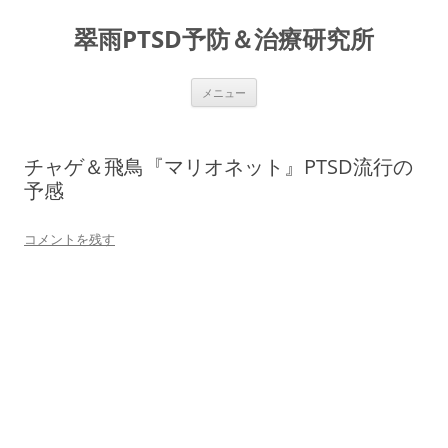
コ
ン
翠雨PTSD予防＆治療研究所
テ
ン
ツ
へ
ス
メニュー
キ
ッ
プ
チャゲ＆飛鳥『マリオネット』PTSD流行の
予感
コメントを残す