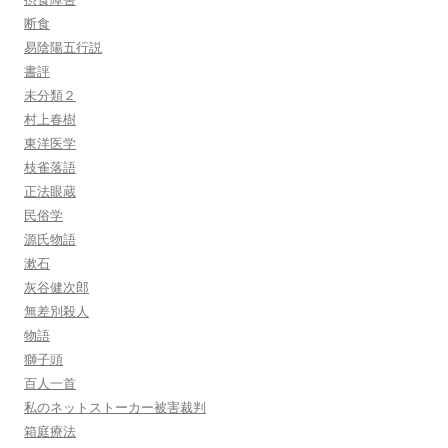
断食
易陰陽五行説
書評
未分類２
村上春樹
東洋医学
枝雀落語
正法眼蔵
民俗学
源氏物語
漱石
灰谷健次郎
無差別殺人
物語
獅子頭
百人一首
私のネットストーカー被害裁判
箱庭療法