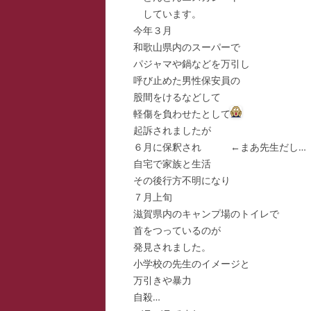
しています。
スー
今年３月
和歌山県内のスーパーで
寺子
パジャマや鍋などを万引し
寺子
呼び止めた男性保安員の
股間をけるなどして
寺子
軽傷を負わせたとして
起訴されましたが
駆け
６月に保釈され ←まあ先生だし…
自宅で家族と生活
駆け
その後行方不明になり
駆け
７月上旬
滋賀県内のキャンプ場のトイレで
首をつっているのが
発見されました。
小学校の先生のイメージと
万引きや暴力
自殺…