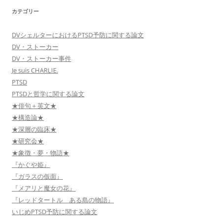
カテゴリー
DVシェルターにおけるPTSD予防に関する論文
DV・ストーカー
DV・ストーカー事件
Je suis CHARLIE.
PTSD
PTSDと哲学に関する論文
★俳句＋英文★
★構造論★
★深層の臨床★
★研究会★
★象徴・夢・物語★
『かぐや姫』
『ガラスの仮面』
『メアリと魔女の花』
『レッドタートル ある島の物語』
いじめPTSD予防に関する論文