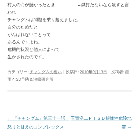
村人の命が懸かったとき ←鍼打たないなら殺すと言
われ
チャングムは問題を乗り越えました。
自分のためだと
がんばれないことって
あるんですよね。
危機的状況と他人によって
生かされたのです。
カテゴリー:
チャングムの誓い
| 投稿日:
2010年9月13日
|
投稿者:
翠
雨PTSD予防＆治療研究所
投
←
『チャングム』第三十一話
玉置浩二ＰＴＳＤ解離性危険地
稿
怒りと甘えのコンプレックス
帯
→
ナ