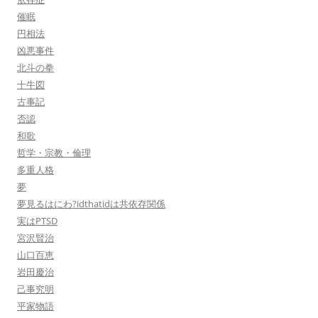
催眠
円相法
凶悪事件
北斗の拳
十牛図
古事記
否認
和歌
哲学・宗教・倫理
多重人格
夢
夢見るはにわ?idthatidは共依存関係
実はPTSD
宮沢賢治
山口百恵
岩田慶治
己事究明
平家物語