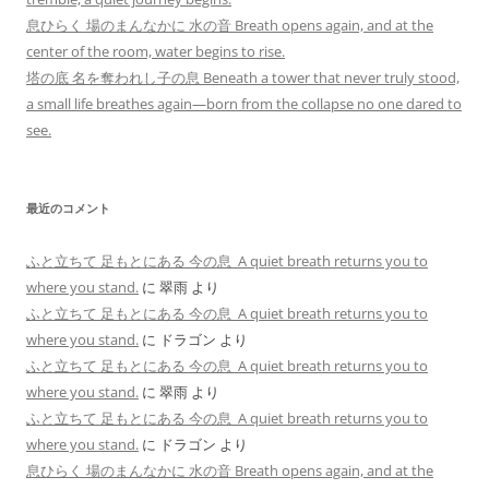
息ひらく 場のまんなかに 水の音 Breath opens again, and at the
center of the room, water begins to rise.
塔の底 名を奪われし子の息 Beneath a tower that never truly stood,
a small life breathes again—born from the collapse no one dared to
see.
最近のコメント
ふと立ちて 足もとにある 今の息 A quiet breath returns you to
where you stand.
に
翠雨
より
ふと立ちて 足もとにある 今の息 A quiet breath returns you to
where you stand.
に
ドラゴン
より
ふと立ちて 足もとにある 今の息 A quiet breath returns you to
where you stand.
に
翠雨
より
ふと立ちて 足もとにある 今の息 A quiet breath returns you to
where you stand.
に
ドラゴン
より
息ひらく 場のまんなかに 水の音 Breath opens again, and at the