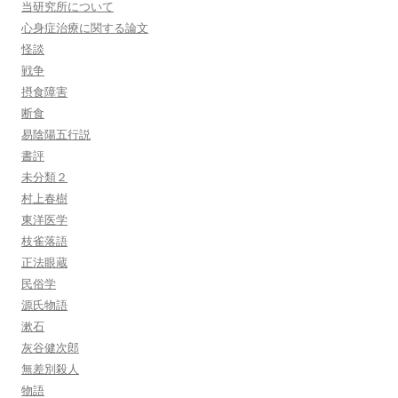
当研究所について
心身症治療に関する論文
怪談
戦争
摂食障害
断食
易陰陽五行説
書評
未分類２
村上春樹
東洋医学
枝雀落語
正法眼蔵
民俗学
源氏物語
漱石
灰谷健次郎
無差別殺人
物語