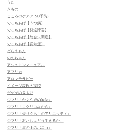
うた
きもの
こころのケア(PTSD予防)
でっちあげ【うつ病】
でっちあげ【発達障害】
でっちあげ【統合失調症】
でっちあげ【認知症】
どらえもん
ののちゃん
アシュトンマニュアル
アフリカ
アロマテラピー
イメージ表現の実際
ゲゲゲの鬼太郎
ジブリ『かぐや姫の物語』
ジブリ『コクリコ坂から』
ジブリ『借りぐらしのアリエッティ』
ジブリ『君たちはどう生きるか』
ジブリ『崖の上のポニョ』