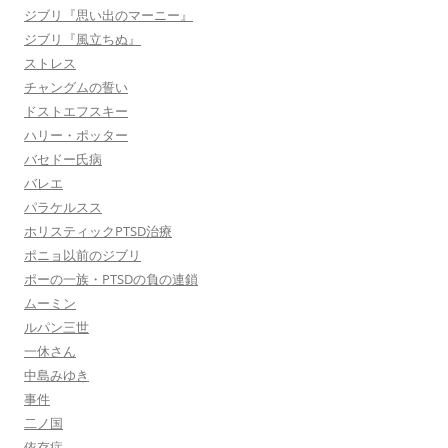
ジブリ『思い出のマーニー』
ジブリ『風立ちぬ』
ストレス
チャングムの誓い
ドストエフスキー
ハリー・ポッター
バセドー氏病
バレエ
パラケルスス
ホリスティックPTSD治療
ポニョ以前のジブリ
ポーの一族・PTSDの負の連鎖
ムーミン
ルパン三世
一休さん
中島みゆき
事件
二ノ国
依存症