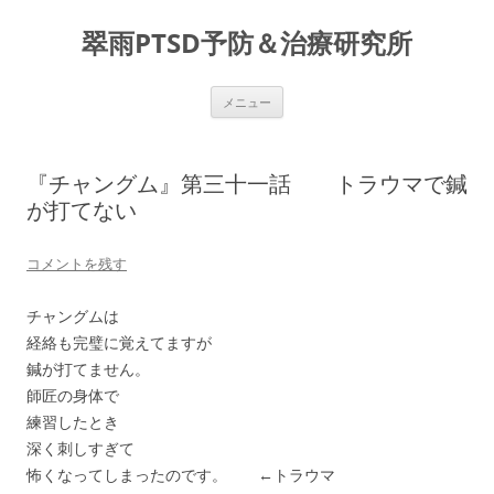
コ
ン
翠雨PTSD予防＆治療研究所
テ
ン
ツ
へ
ス
メニュー
キ
ッ
プ
『チャングム』第三十一話 トラウマで鍼
が打てない
コメントを残す
チャングムは
経絡も完璧に覚えてますが
鍼が打てません。
師匠の身体で
練習したとき
深く刺しすぎて
怖くなってしまったのです。 ←トラウマ