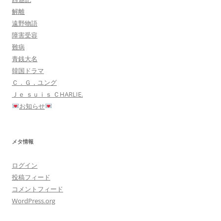
解離
遠野物語
障害受容
難病
青銭大名
韓国ドラマ
Ｃ．Ｇ，ユング
Ｊｅ ｓｕｉｓ ＣHARLIE.
お知らせ
メタ情報
ログイン
投稿フィード
コメントフィード
WordPress.org