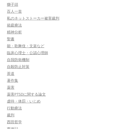
獅子頭
百人一首
私のネットストーカー被害裁判
箱庭療法
精神分析
聖書
能・歌舞伎・文楽など
臨床心理士・公認心理師
自我防衛機制
自殺防止対策
茶道
著作集
薬害
薬害PTSDに関する論文
虐待・体罰・いじめ
行動療法
裁判
西田哲学
西遊記