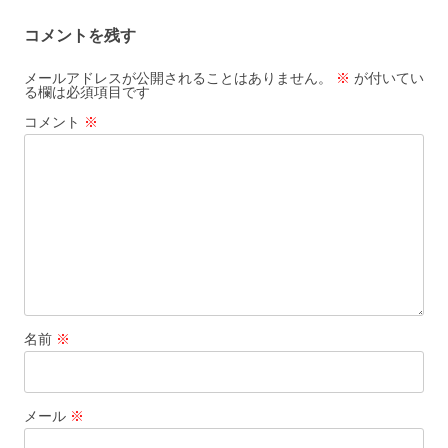
ビ
コメントを残す
ゲ
ー
メールアドレスが公開されることはありません。
※
が付いてい
る欄は必須項目です
シ
コメント
※
ョ
ン
名前
※
メール
※