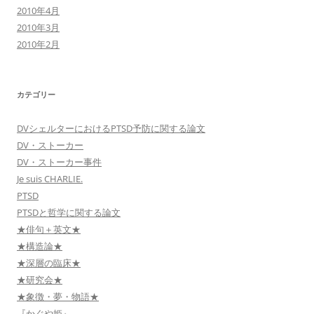
2010年4月
2010年3月
2010年2月
カテゴリー
DVシェルターにおけるPTSD予防に関する論文
DV・ストーカー
DV・ストーカー事件
Je suis CHARLIE.
PTSD
PTSDと哲学に関する論文
★俳句＋英文★
★構造論★
★深層の臨床★
★研究会★
★象徴・夢・物語★
『かぐや姫』