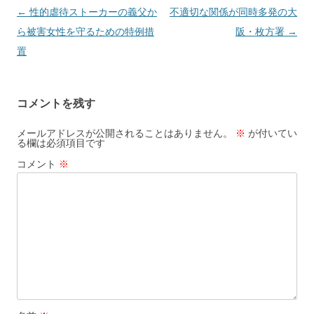
投
←
性的虐待ストーカーの義父か
不適切な関係が同時多発の大
稿
ら被害女性を守るための特例措
阪・枚方署
→
ナ
置
ビ
ゲ
コメントを残す
ー
シ
メールアドレスが公開されることはありません。
※
が付いてい
る欄は必須項目です
ョ
コメント
※
ン