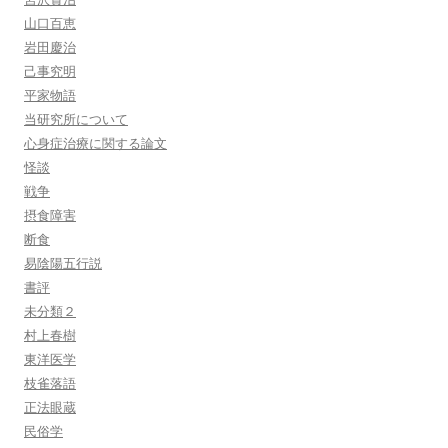
山口百恵
岩田慶治
己事究明
平家物語
当研究所について
心身症治療に関する論文
怪談
戦争
摂食障害
断食
易陰陽五行説
書評
未分類２
村上春樹
東洋医学
枝雀落語
正法眼蔵
民俗学