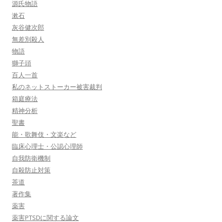
源氏物語
漱石
灰谷健次郎
無差別殺人
物語
獅子頭
百人一首
私のネットストーカー被害裁判
箱庭療法
精神分析
聖書
能・歌舞伎・文楽など
臨床心理士・公認心理師
自我防衛機制
自殺防止対策
茶道
著作集
薬害
薬害PTSDに関する論文