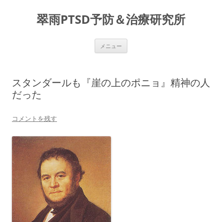
コ
ン
翠雨PTSD予防＆治療研究所
テ
ン
ツ
へ
ス
メニュー
キ
ッ
プ
スタンダールも『崖の上のポニョ』精神の人
だった
コメントを残す