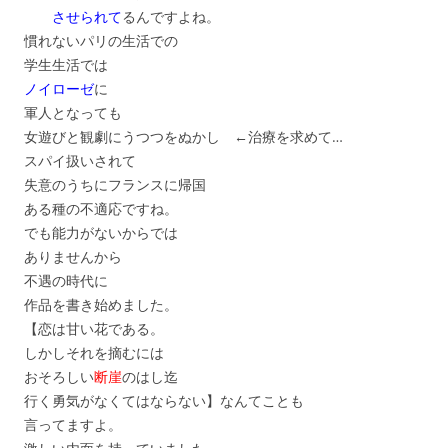
させられて
るんですよね。
慣れないパリの生活での
学生生活では
ノイローゼ
に
軍人となっても
女遊びと観劇にうつつをぬかし ←治療を求めて…
スパイ扱いされて
失意のうちにフランスに帰国
ある種の不適応ですね。
でも能力がないからでは
ありませんから
不遇の時代に
作品を書き始めました。
【恋は甘い花である。
しかしそれを摘むには
おそろしい
断崖
のはし迄
行く勇気がなくてはならない】なんてことも
言ってますよ。