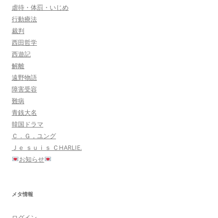
虐待・体罰・いじめ
行動療法
裁判
西田哲学
西遊記
解離
遠野物語
障害受容
難病
青銭大名
韓国ドラマ
Ｃ．Ｇ，ユング
Ｊｅ ｓｕｉｓ ＣHARLIE.
お知らせ
メタ情報
ログイン