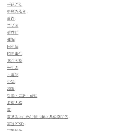
一休さん
中島みゆき
事件
二ノ国
依存症
催眠
円相法
凶悪事件
北斗の拳
十牛図
古事記
否認
和歌
哲学・宗教・倫理
多重人格
夢
夢見るはにわ?idthatidは共依存関係
実はPTSD
宮沢賢治