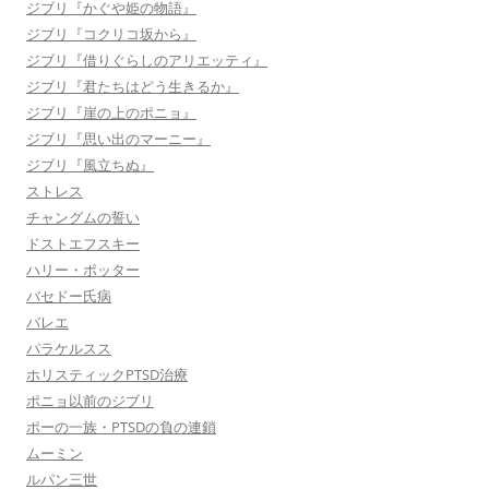
ジブリ『かぐや姫の物語』
ジブリ『コクリコ坂から』
ジブリ『借りぐらしのアリエッティ』
ジブリ『君たちはどう生きるか』
ジブリ『崖の上のポニョ』
ジブリ『思い出のマーニー』
ジブリ『風立ちぬ』
ストレス
チャングムの誓い
ドストエフスキー
ハリー・ポッター
バセドー氏病
バレエ
パラケルスス
ホリスティックPTSD治療
ポニョ以前のジブリ
ポーの一族・PTSDの負の連鎖
ムーミン
ルパン三世