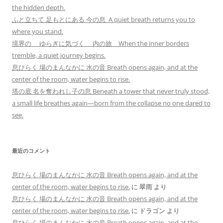
the hidden depth.
ふと立ちて 足もとにある 今の息 A quiet breath returns you to
where you stand.
境界の ゆらぎに気づく 内の旅 When the inner borders
tremble, a quiet journey begins.
息ひらく 場のまんなかに 水の音 Breath opens again, and at the
center of the room, water begins to rise.
塔の底 名を奪われし子の息 Beneath a tower that never truly stood,
a small life breathes again—born from the collapse no one dared to
see.
最近のコメント
息ひらく 場のまんなかに 水の音 Breath opens again, and at the
center of the room, water begins to rise.
に
翠雨
より
息ひらく 場のまんなかに 水の音 Breath opens again, and at the
center of the room, water begins to rise.
に
ドラゴン
より
息ひらく 場のまんなかに 水の音 Breath opens again, and at the