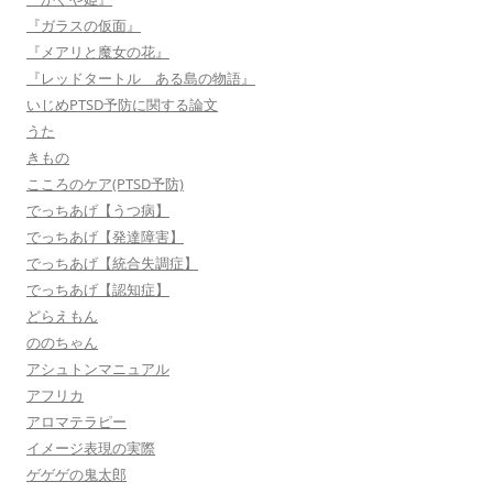
『ガラスの仮面』
『メアリと魔女の花』
『レッドタートル ある島の物語』
いじめPTSD予防に関する論文
うた
きもの
こころのケア(PTSD予防)
でっちあげ【うつ病】
でっちあげ【発達障害】
でっちあげ【統合失調症】
でっちあげ【認知症】
どらえもん
ののちゃん
アシュトンマニュアル
アフリカ
アロマテラピー
イメージ表現の実際
ゲゲゲの鬼太郎