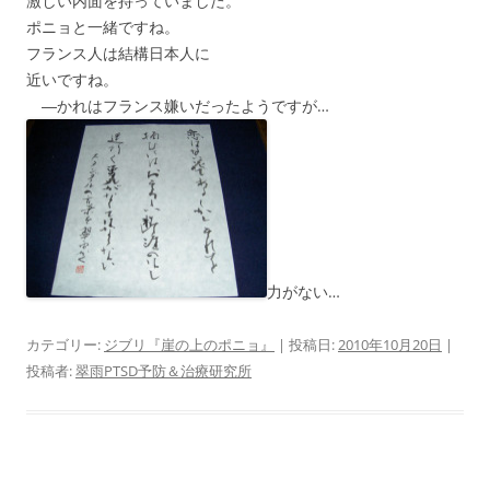
激しい内面を持っていました。
ポニョと一緒ですね。
フランス人は結構日本人に
近いですね。
―かれはフランス嫌いだったようですが…
力がない…
カテゴリー:
ジブリ『崖の上のポニョ』
| 投稿日:
2010年10月20日
|
投稿者:
翠雨PTSD予防＆治療研究所