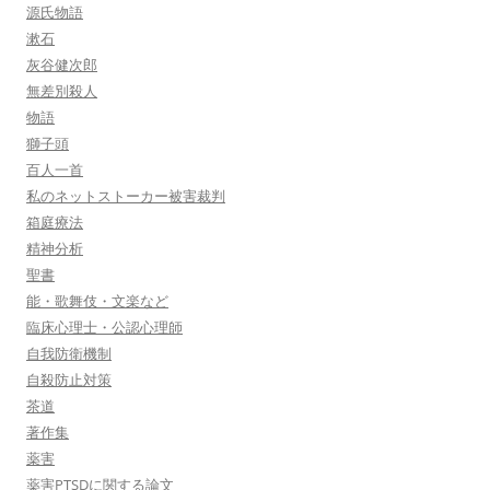
源氏物語
漱石
灰谷健次郎
無差別殺人
物語
獅子頭
百人一首
私のネットストーカー被害裁判
箱庭療法
精神分析
聖書
能・歌舞伎・文楽など
臨床心理士・公認心理師
自我防衛機制
自殺防止対策
茶道
著作集
薬害
薬害PTSDに関する論文