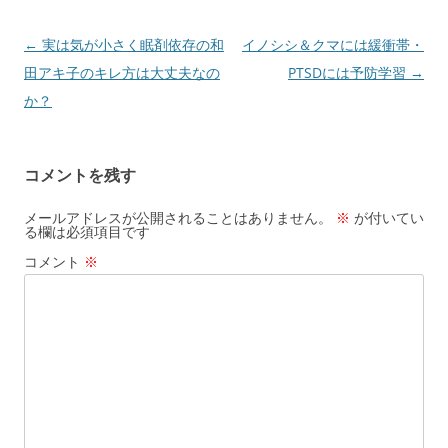
投
←
実は気が小さく眠剤依存の和
イノシシ＆クマには緩衝帯・
稿
田アキ子のキレ方は大丈夫なの
PTSDには予防学習
→
ナ
か？
ビ
ゲ
コメントを残す
ー
シ
メールアドレスが公開されることはありません。
※
が付いてい
る欄は必須項目です
ョ
コメント
※
ン