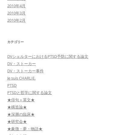
2010年4月
2010年3月
2010年2月
カテゴリー
DVシェルターにおけるPTSD予防に関する論文
DV・ストーカー
DV・ストーカー事件
Je suis CHARLIE.
PTSD
PTSDと哲学に関する論文
★俳句＋英文★
★構造論★
★深層の臨床★
★研究会★
★象徴・夢・物語★