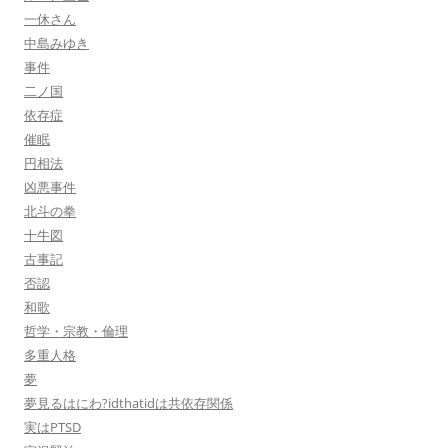
一休さん
中島みゆき
事件
二ノ国
依存症
催眠
円相法
凶悪事件
北斗の拳
十牛図
古事記
否認
和歌
哲学・宗教・倫理
多重人格
夢
夢見るはにわ?idthatidは共依存関係
実はPTSD