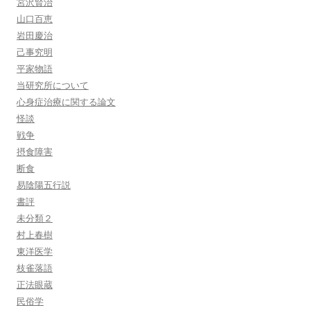
宮沢賢治
山口百恵
岩田慶治
己事究明
平家物語
当研究所について
心身症治療に関する論文
怪談
戦争
摂食障害
断食
易陰陽五行説
書評
未分類２
村上春樹
東洋医学
枝雀落語
正法眼蔵
民俗学