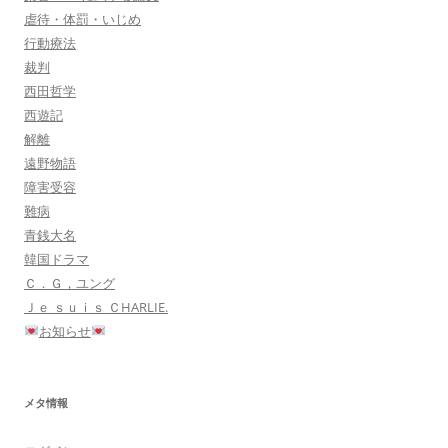
虐待・体罰・いじめ
行動療法
裁判
西田哲学
西遊記
解離
遠野物語
障害受容
難病
青銭大名
韓国ドラマ
Ｃ．Ｇ，ユング
Ｊｅ ｓｕｉｓ ＣHARLIE.
お知らせ
メタ情報