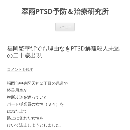
コ
ン
翠雨PTSD予防＆治療研究所
テ
ン
ツ
へ
ス
メニュー
キ
ッ
プ
福岡繁華街でも理由なきPTSD解離殺人未遂
の二十歳出現
コメントを残す
福岡市中央区天神２丁目の県道で
軽乗用車が
横断歩道を渡っていた
パート従業員の女性（３４）を
はねた上で
路上に倒れた女性を
ひいて逃走しようとしました。