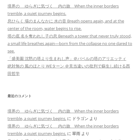
境界の ゆらぎに気づく 内の旅 When the inner borders
tremble, a quiet journey begins.
息ひらく 場のまんなかに 水の音 Breath opens again, and at the
center of the room, water begins to rise.
塔の底 名を奪われし子の息 Beneath a tower that never truly stood,
a small life breathes again—born from the collapse no one dared to
see.
「盛美園 沈黙の塔より生まれし声」＠バベルの塔のアリエッティ
絶対無の 風のほとり WEターン ＠見当違いの批判で蘇生し続ける西
田哲学
最近のコメント
境界の ゆらぎに気づく 内の旅 When the inner borders
tremble, a quiet journey begins.
に
ドラゴン
より
境界の ゆらぎに気づく 内の旅 When the inner borders
tremble, a quiet journey begins.
に
翠雨
より