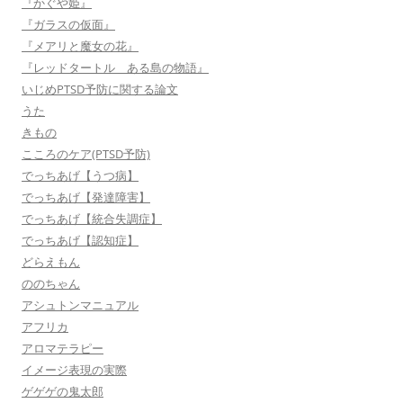
『かぐや姫』
『ガラスの仮面』
『メアリと魔女の花』
『レッドタートル ある島の物語』
いじめPTSD予防に関する論文
うた
きもの
こころのケア(PTSD予防)
でっちあげ【うつ病】
でっちあげ【発達障害】
でっちあげ【統合失調症】
でっちあげ【認知症】
どらえもん
ののちゃん
アシュトンマニュアル
アフリカ
アロマテラピー
イメージ表現の実際
ゲゲゲの鬼太郎