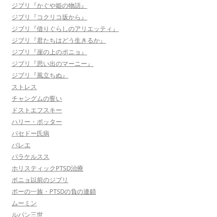
ジブリ『かぐや姫の物語』
ジブリ『コクリコ坂から』
ジブリ『借りぐらしのアリエッティ』
ジブリ『君たちはどう生きるか』
ジブリ『崖の上のポニョ』
ジブリ『思い出のマーニー』
ジブリ『風立ちぬ』
ストレス
チャングムの誓い
ドストエフスキー
ハリー・ポッター
バセドー氏病
バレエ
パラケルスス
ホリスティックPTSD治療
ポニョ以前のジブリ
ポーの一族・PTSDの負の連鎖
ムーミン
ルパン三世