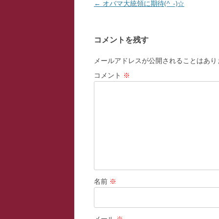
投
←
オバマ大統領に期待(^_-)☆
稿
ナ
コメントを残す
ビ
ゲ
メールアドレスが公開されることはあり
ー
コメント
※
シ
ョ
ン
名前
※
メール
※