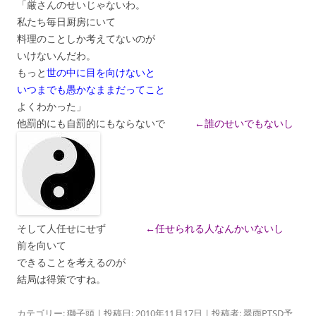
「厳さんのせいじゃないわ。
私たち毎日厨房にいて
料理のことしか考えてないのが
いけないんだわ。
もっと
世の中に目を向けないと
いつまでも愚かなままだってこと
よくわかった」
他罰的にも自罰的にもならないで
←誰のせいでもないし
そして人任せにせず
←任せられる人なんかいないし
前を向いて
できることを考えるのが
結局は得策ですね。
カテゴリー:
獅子頭
| 投稿日:
2010年11月17日
|
投稿者:
翠雨PTSD予