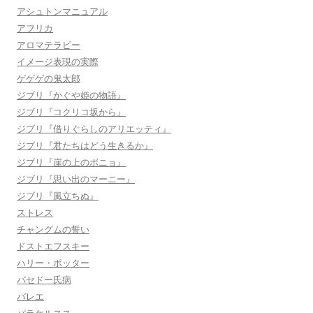
アシュトンマニュアル
アフリカ
アロマテラピー
イメージ表現の実際
ゲゲゲの鬼太郎
ジブリ『かぐや姫の物語』
ジブリ『コクリコ坂から』
ジブリ『借りぐらしのアリエッティ』
ジブリ『君たちはどう生きるか』
ジブリ『崖の上のポニョ』
ジブリ『思い出のマーニー』
ジブリ『風立ちぬ』
ストレス
チャングムの誓い
ドストエフスキー
ハリー・ポッター
バセドー氏病
バレエ