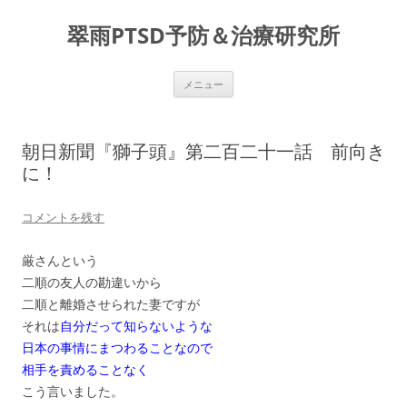
コ
ン
翠雨PTSD予防＆治療研究所
テ
ン
ツ
へ
ス
メニュー
キ
ッ
プ
朝日新聞『獅子頭』第二百二十一話 前向き
に！
コメントを残す
厳さんという
二順の友人の勘違いから
二順と離婚させられた妻ですが
それは
自分だって知らないような
日本の事情にまつわることなので
相手を責めることなく
こう言いました。