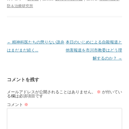
防＆治療研究所
投
←
精神科医たちの懲りない詭弁
本日のいじめによる自殺報道と
稿
はまだまだ続く…
他害報道を市川市教委はどう理
ナ
解するのか？
→
ビ
ゲ
コメントを残す
ー
シ
メールアドレスが公開されることはありません。
※
が付いてい
る欄は必須項目です
ョ
コメント
※
ン