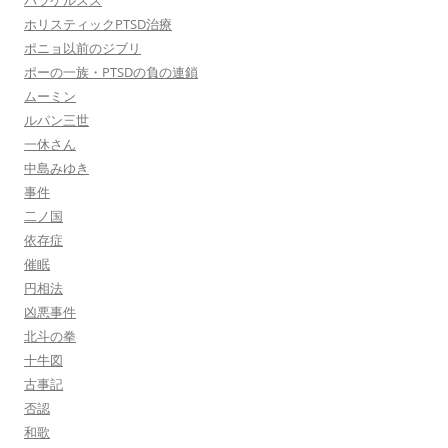
パラケルスス
ホリスティックPTSD治療
ポニョ以前のジブリ
ポーの一族・PTSDの負の連鎖
ムーミン
ルパン三世
一休さん
中島みゆき
事件
二ノ国
依存症
催眠
円相法
凶悪事件
北斗の拳
十牛図
古事記
否認
和歌