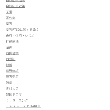
自我防衛機制
自殺防止対策
茶道
著作集
薬害
薬害PTSDに関する論文
虐待・体罰・いじめ
行動療法
裁判
西田哲学
西遊記
解離
遠野物語
障害受容
難病
青銭大名
韓国ドラマ
Ｃ．Ｇ，ユング
Ｊｅ ｓｕｉｓ ＣHARLIE.