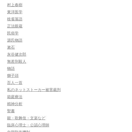
村上春樹
東洋医学
枝雀落語
正法眼蔵
民俗学
源氏物語
漱石
灰谷健次郎
無差別殺人
物語
獅子頭
百人一首
私のネットストーカー被害裁判
箱庭療法
精神分析
聖書
能・歌舞伎・文楽など
臨床心理士・公認心理師