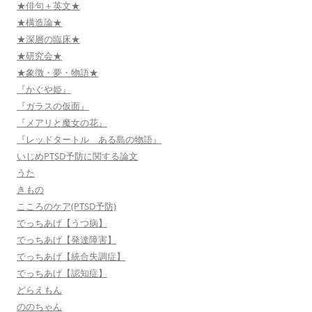
★俳句＋英文★
★構造論★
★深層の臨床★
★研究会★
★象徴・夢・物語★
『かぐや姫』
『ガラスの仮面』
『メアリと魔女の花』
『レッドタートル ある島の物語』
いじめPTSD予防に関する論文
うた
きもの
こころのケア(PTSD予防)
でっちあげ【うつ病】
でっちあげ【発達障害】
でっちあげ【統合失調症】
でっちあげ【認知症】
どらえもん
ののちゃん