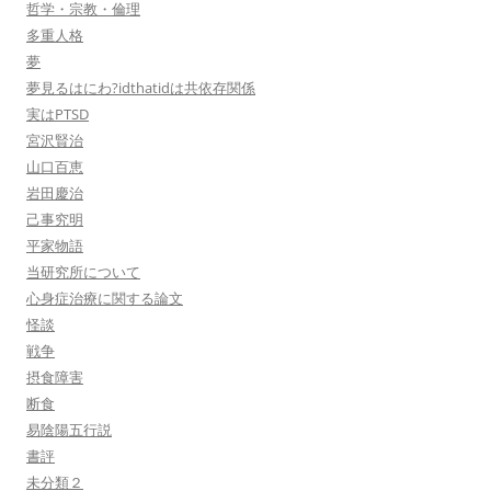
哲学・宗教・倫理
多重人格
夢
夢見るはにわ?idthatidは共依存関係
実はPTSD
宮沢賢治
山口百恵
岩田慶治
己事究明
平家物語
当研究所について
心身症治療に関する論文
怪談
戦争
摂食障害
断食
易陰陽五行説
書評
未分類２