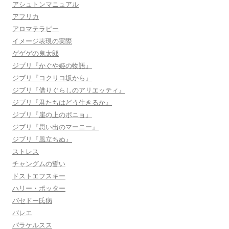
アシュトンマニュアル
アフリカ
アロマテラピー
イメージ表現の実際
ゲゲゲの鬼太郎
ジブリ『かぐや姫の物語』
ジブリ『コクリコ坂から』
ジブリ『借りぐらしのアリエッティ』
ジブリ『君たちはどう生きるか』
ジブリ『崖の上のポニョ』
ジブリ『思い出のマーニー』
ジブリ『風立ちぬ』
ストレス
チャングムの誓い
ドストエフスキー
ハリー・ポッター
バセドー氏病
バレエ
パラケルスス