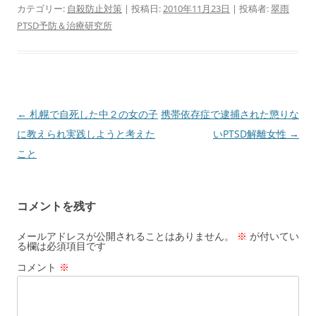
カテゴリー:
自殺防止対策
| 投稿日:
2010年11月23日
|
投稿者:
翠雨
PTSD予防＆治療研究所
投
←
札幌で自死した中２の女の子
携帯依存症で逮捕された懲りな
稿
に教えられ実践しようと考えた
いPTSD解離女性
→
ナ
こと
ビ
ゲ
コメントを残す
ー
シ
メールアドレスが公開されることはありません。
※
が付いてい
る欄は必須項目です
ョ
コメント
※
ン