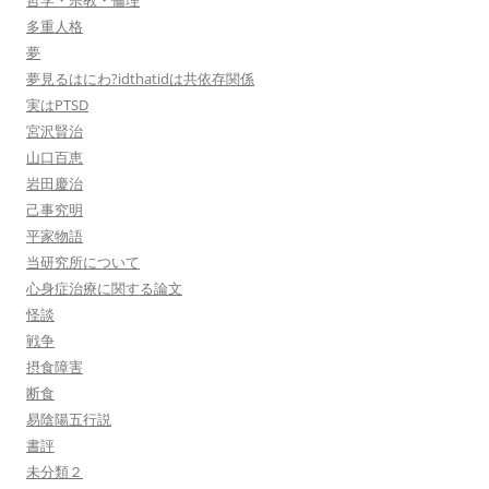
哲学・宗教・倫理
多重人格
夢
夢見るはにわ?idthatidは共依存関係
実はPTSD
宮沢賢治
山口百恵
岩田慶治
己事究明
平家物語
当研究所について
心身症治療に関する論文
怪談
戦争
摂食障害
断食
易陰陽五行説
書評
未分類２