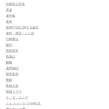
自殺防止対策
茶道
著作集
薬害
薬害PTSDに関する論文
虐待・体罰・いじめ
行動療法
裁判
西田哲学
西遊記
解離
遠野物語
障害受容
難病
青銭大名
韓国ドラマ
Ｃ．Ｇ，ユング
Ｊｅ ｓｕｉｓ ＣHARLIE.