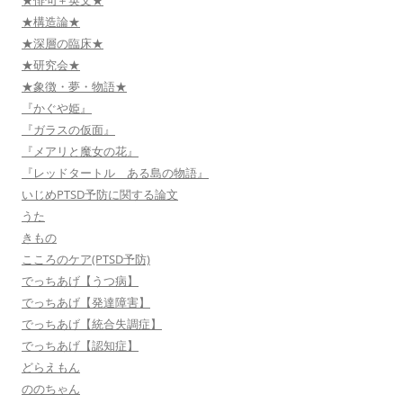
★俳句＋英文★
★構造論★
★深層の臨床★
★研究会★
★象徴・夢・物語★
『かぐや姫』
『ガラスの仮面』
『メアリと魔女の花』
『レッドタートル ある島の物語』
いじめPTSD予防に関する論文
うた
きもの
こころのケア(PTSD予防)
でっちあげ【うつ病】
でっちあげ【発達障害】
でっちあげ【統合失調症】
でっちあげ【認知症】
どらえもん
ののちゃん