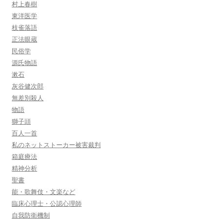
村上春樹
東洋医学
枝雀落語
正法眼蔵
民俗学
源氏物語
漱石
灰谷健次郎
無差別殺人
物語
獅子頭
百人一首
私のネットストーカー被害裁判
箱庭療法
精神分析
聖書
能・歌舞伎・文楽など
臨床心理士・公認心理師
自我防衛機制