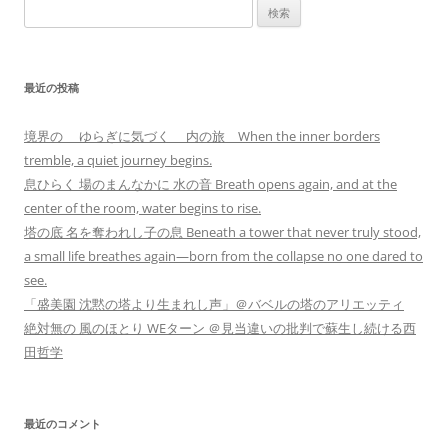
検
索:
最近の投稿
境界の ゆらぎに気づく 内の旅 When the inner borders
tremble, a quiet journey begins.
息ひらく 場のまんなかに 水の音 Breath opens again, and at the
center of the room, water begins to rise.
塔の底 名を奪われし子の息 Beneath a tower that never truly stood,
a small life breathes again—born from the collapse no one dared to
see.
「盛美園 沈黙の塔より生まれし声」＠バベルの塔のアリエッティ
絶対無の 風のほとり WEターン ＠見当違いの批判で蘇生し続ける西
田哲学
最近のコメント