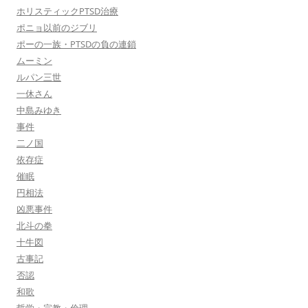
ホリスティックPTSD治療
ポニョ以前のジブリ
ポーの一族・PTSDの負の連鎖
ムーミン
ルパン三世
一休さん
中島みゆき
事件
二ノ国
依存症
催眠
円相法
凶悪事件
北斗の拳
十牛図
古事記
否認
和歌