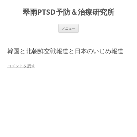
コ
ン
翠雨PTSD予防＆治療研究所
テ
ン
ツ
へ
ス
メニュー
キ
ッ
プ
韓国と北朝鮮交戦報道と日本のいじめ報道
コメントを残す