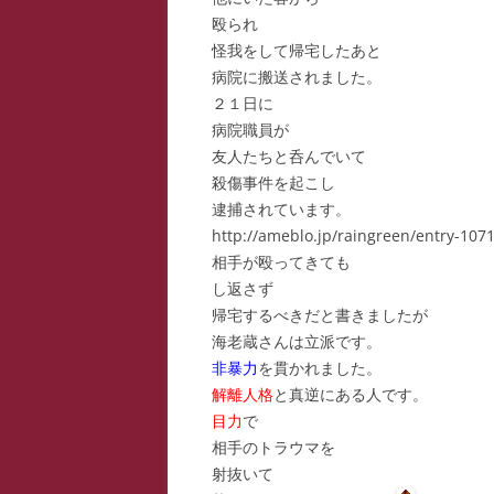
殴られ
スー
怪我をして帰宅したあと
病院に搬送されました。
寺子
２１日に
寺子
病院職員が
友人たちと呑んでいて
寺子
殺傷事件を起こし
逮捕されています。
駆け
http://ameblo.jp/raingreen/entry-107
相手が殴ってきても
駆け
し返さず
駆け
帰宅するべきだと書きましたが
海老蔵さんは立派です。
非暴力
を貫かれました。
解離人格
と真逆にある人です。
目力
で
相手のトラウマを
射抜いて