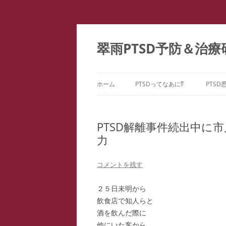
コ
ン
テ
翠雨PTSD予防＆治療
ン
ツ
へ
ス
キ
ッ
ホーム
PTSDってなあに⁉
PTSD
プ
PTSDの百花繚乱
PTS
ー
PTSD解離事件続出中に
こころのケア ＝ PTSD予防
力
PTS
どうしてPTSDになるの⁉
PTS
コメントを残す
PTS
２５日未明から
飲食店で知人らと
教育
酒を飲んだ際に
ファ
他にいた客から