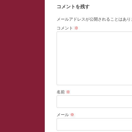
ナ
コメントを残す
ビ
ゲ
メールアドレスが公開されることはあり
ー
コメント
※
シ
ョ
ン
名前
※
メール
※