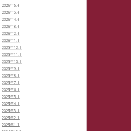
2026年6月
イバーストーカーと訴訟代理人弁
2026年5月
士
2026年4月
2026年3月
イバーストーカーによる私の学会
2026年2月
動の妨害
2026年1月
2025年12月
イバーストーカーの虚言癖
2025年11月
2025年10月
録集を巡って
2025年9月
病ブログを書いていた「駅弁祭
2025年8月
」さんは知らないうちに実名の虚
2025年7月
症例に仕立てられた！
2025年6月
2025年5月
イバーストーカー
「警察がIPアドレスを公表してい
2025年4月
THATID(TLROS)は訴訟中でも嘘ば
る」と大嘘つきの安談サイバースト
2025年3月
り書き込みます。
ーカーIDTHATID
2025年2月
2025年1月