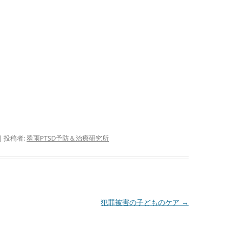
会
自殺 ＝ PTSD
腰痛 ＝ PTSD 『腰痛は怒り
母
である』より
不登校 ＝ PTSD
サイ
芸能人の体調不良・急死(変死)
会
＝ PTSD
さ
る
サイ
会
者
|
投稿者:
翠雨PTSD予防＆治療研究所
サイ
指
ぷ
サ
犯罪被害の子どものケア
→
―
P
バ