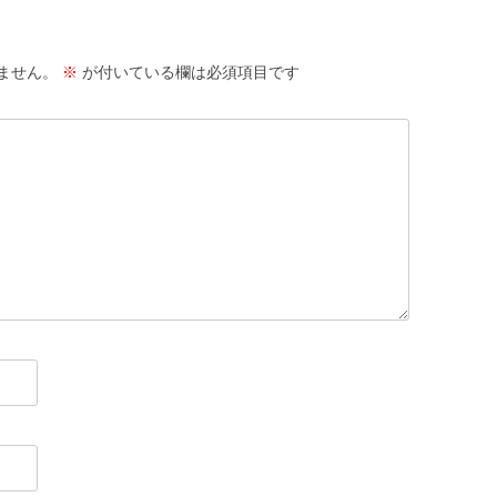
サ
ません。
※
が付いている欄は必須項目です
護
サ
活
サ
抄
闘
り
偽
サ
ID
か