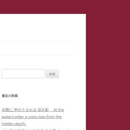
スラップ訴訟】速報
サロン１
検
二重起訴】安談サイバーストーカ
索:
メソッド 訴訟スキル編 ス
ップ訴訟④
最近の投稿
集団訴訟】安談サイバーストーカ
メソッド 訴訟スキル編 ス
ジブリ『思い出のマーニー』４回の
水際に 声のうまれる 深き影 At the
職場に訴状送達」サイバーストー
ップ訴訟②
母子合同箱庭療法で治癒した中3女
water’s edge, a voice rises from the
ー「濫訴」による業務妨害の嫌が
子生徒のいじめPTSDによる難治性
hidden depth.
提訴取り下げ】安談サイバースト
せから解雇まで
『借りぐらしのアリエッティ』よ
喘息の一事例(定価1,0000円)