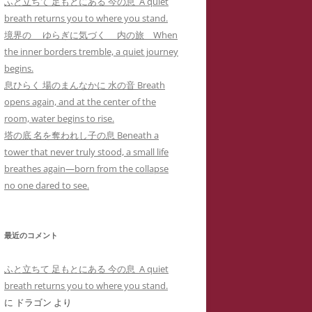
ふと立ちて 足もとにある 今の息 A quiet
カー
メソッド 訴訟スキル編
り 心理療法とは何か？ 象徴で癒
イコドクターS 先生アメブロ休止
breath returns you to where you stand.
ラップ訴訟①
ねらわれた闘病記ブログ１ 無断でサ
男子高校生のいじめPTSDによる不
されるPTSD（定価1,000円
）
陰にもネットストーカー
境界の ゆらぎに気づく 内の旅 When
イバーストーカーの手下にされたア
登校とストラテラ等の離脱症状が解
個人情報収集手口】安談サイバー
人の発達障害 ＝ PTSD
the inner borders tremble, a quiet journey
こころのケアの哲学 古事記に示さ
メーバブログの一事例(定価1,000円)
イコドクターS先生にもサイバー
消した母子合同箱庭療法の一事例(定
トーカー
メソッド 訴訟スキル
begins.
れた普遍的エビデンス(定価1,000円
ーカーIDTHATIDは何度もスラ
価10,000円)
 スラップ訴訟③
息ひらく 場のまんなかに 水の音 Breath
)
プ訴訟恫喝
ねらわれた闘病記ブログ２ 実名とと
opens again, and at the center of the
れでわかるか大人のADHD
直送】安談サイバーストーカー
ジブリによる拡充法『思い出のマー
もに無断でサイバーストーカーに症
room, water begins to rise.
バーストーカーIDTHATID あ
ソッド 訴訟スキル編
ニー』―PTSD性心身症を癒す円相
例報告されたアメーバブログの一事
塔の底 名を奪われし子の息 Beneath a
さまへのストーカー行為
法と『十牛図』の禅的世界―(定価
例(定価1,000円)
tower that never truly stood, a small life
珍述書】安談サイバーストーカー
ネットストーカーに引用された『最
バーストーカーIDTHATIDが学
1,000円)
breathes again—born from the collapse
メソッド 訴訟スキル編
新判例にみるインターネット上の名
サイバーストーカーIDTHATIDが悪
に送った怪文書① 自称解離性同
no one dared to see.
誉棄損の理論と実務』
発達障害なんかじゃない？！PTSD
用した「ちひろ」の攻撃的で執拗な
性障害「夢見るはにわ」に関する
からの自己実現モデルとしての『崖
ストーカーコメント集(定価1,000円)
偽情報
の上のポニョ』(定価1,000円
)
最近のコメント
サイバーストーカーIDTHATIDが悪
バーストーカーIDTHATIDが学
自己実現の普遍的モデルとしてのジ
用した「みみタン」恐怖のSNS連続
に送った怪文書② 発達障害児の
ふと立ちて 足もとにある 今の息 A quiet
ブリの『かぐや姫の物語』の象徴性
送信記録(定価1,000円)
「みみタン」に関する虚偽情報
breath returns you to where you stand.
―華厳経と陰陽五行説の習合―(定価
に
ドラゴン
より
サイバーストーカーIDTHATIDが悪
バーストーカーIDTHATIDが学
1,000円)