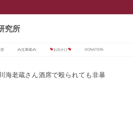
研究所
悉皆
✍文庫蔵✍
お出かけ
DONATION
Dに関するインテーク★質問コ
ストーカー ＝ PTSD
スライド集
会議室0
【スラップ訴訟】
スライド『サイバーストーカー研究
★DONATION BOX★
メソッド
速報
【
ス
で浮き彫りとなった臨床心理学系諸
市川海老蔵さん酒席で殴られても非暴
摂食障害(拒食症・過食症(カショオ)
DV被害者にはPTSD予防が必要で
抄録集
会議室１ SNS
【SNS連続送信１】安談サイバース
レディ・ガガの摂食障害もいじめ
抄録『サイバーストーカー研究で浮
【
学会の見識』(定価3,000円)
D治療コース
＝ PTSD
す。
トーカー
PTSDから
き彫りとなった臨床心理学系諸学会
メソッド
ー
箱庭画集
会議室２
の見識』(定価1,000円)
ラ
D予防コース
真子さまと複雑性PTSD
なぜ戦争してはいけないのでしょう
【SNS連続送信２】安談サイバース
遠野なぎこさんも毒親PTSDという
『ランボー』はベトナム帰還兵型
箱庭絵本
会議室３
【箱庭絵本】DVとこころのケア
か？
トーカー
名の摂食障害
PTSD
メソッド
【
Dアフターケアコース
ひきこもり ＝ PTSD
(PTSD予防)シリーズ『夢見るここ
ー
論文集
会議室４
PTSDに対する親子合同箱庭療法
離婚PTSD予防の子守歌『ヘイ・ジ
【怪文書１】安談サイバーストーカ
名曲『禁じられた遊び』も戦争孤児
ろ 実母に殺害されかけた女の子の
「
ラ
分析コース
ギャンブル=PTSD
事例集
ュード♪』
ー
のPTSD予防から
メソッド
トラウマを箱庭療法はどう癒やすの
カ
講演集
会議室５
サイバーストーカー研究で浮き彫り
か』(定価3,000円)
【
ら
スティングコース
吃音 ＝ PTSD
となった臨床心理学系諸学会の見識
PTSDに関する哲学論文集
本邦ユング派によるデタラメ「ここ
【自作自演】安談サイバーストーカ