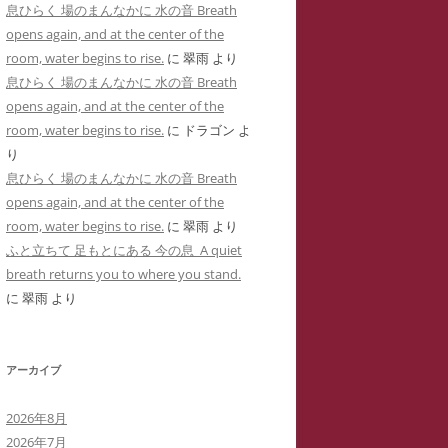
息ひらく 場のまんなかに 水の音 Breath
用した「ユリナ」の豹変コメント集
に送った怪文書③ 自称身障児の
opens again, and at the center of the
(定価1,000円)
「ユリナ」に関する虚偽情報
room, water begins to rise.
に
翠雨
より
サイバーストーカーIDTHATIDが悪
息ひらく 場のまんなかに 水の音 Breath
バーストーカーIDTHATIDが学
用した「夢見るはにわ」のゴロツキ
opens again, and at the center of the
に送った怪文書④ PTSDと診断
コメント集(定価1,000円)
room, water begins to rise.
に
ドラゴン
よ
れた薬学部学生「ちひろ」に関す
り
虚偽情報
サイバーストーカーとSNS連続送信
息ひらく 場のまんなかに 水の音 Breath
―複数の名前をつかった多重人格性
バーストーカーIDTHATIDが学
opens again, and at the center of the
ゴロツキコメントの一事例(定価
に送った怪文書⑤ 「臨床心理学
room, water begins to rise.
に
翠雨
より
1,000円)
たち」に関しての虚偽情報
ふと立ちて 足もとにある 今の息 A quiet
breath returns you to where you stand.
バーストーカーIDTHATIDに名
に
翠雨
より
しで奇襲威迫されブログ凍結のく
先生
アーカイブ
イバーストーカーIT攻略の一事例
多重人格性と依存症が顕著な
2026年8月
TSDとの気づきからゲーム・オー
2026年7月
ーまで―