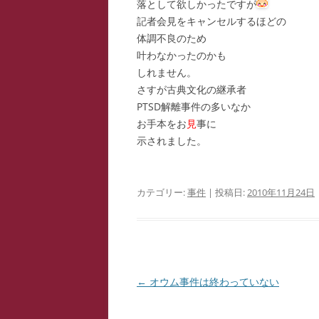
落として欲しかったですが
記者会見をキャンセルするほどの
体調不良のため
叶わなかったのかも
しれません。
さすが古典文化の継承者
PTSD解離事件の多いなか
お手本をお
見
事に
示されました。
カテゴリー:
事件
| 投稿日:
2010年11月24日
投
←
オウム事件は終わっていない
稿