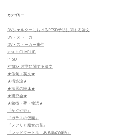
カテゴリー
DVシェルターにおけるPTSD予防に関する論文
DV・ストーカー
DV・ストーカー事件
Je suis CHARLIE.
PTSD
PTSDと哲学に関する論文
★俳句＋英文★
★構造論★
★深層の臨床★
★研究会★
★象徴・夢・物語★
『かぐや姫』
『ガラスの仮面』
『メアリと魔女の花』
『レッドタートル ある島の物語』