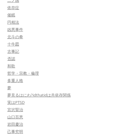
二ノ国
依存症
催眠
円相法
凶悪事件
北斗の拳
十牛図
古事記
否認
和歌
哲学・宗教・倫理
多重人格
夢
夢見るはにわ?idthatidは共依存関係
実はPTSD
宮沢賢治
山口百恵
岩田慶治
己事究明