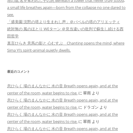
塔の底 名を奪われし子の息 Beneath a tower that never truly stood,
a small life breathes again—born from the collapse no one dared to
see.
「盛美園 沈黙の塔より生まれし声」＠バベルの塔のアリエッティ
絶対無の 風のほとり WEターン ＠見当違いの批判で蘇生し続ける西
田哲学
真言ひらき 意馬の影と 心むすぶ Chanting opens the mind, where
Sima Yi’s spirit-animal quietly dwells.
最近のコメント
息ひらく 場のまんなかに 水の音 Breath opens again, and at the
center of the room, water begins to rise.
に
翠雨
より
息ひらく 場のまんなかに 水の音 Breath opens again, and at the
center of the room, water begins to rise.
に
ドラゴン
より
息ひらく 場のまんなかに 水の音 Breath opens again, and at the
center of the room, water begins to rise.
に
翠雨
より
息ひらく 場のまんなかに 水の音 Breath opens again, and at the