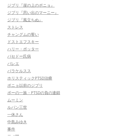
ジブリ『崖の上のポニョ』
ジブリ『思い出のマーニー』
ジブリ『風立ちぬ』
ストレス
チャングムの誓い
ドストエフスキー
ハリー・ポッター
バセドー氏病
バレエ
パラケルスス
ホリスティックPTSD治療
ポニョ以前のジブリ
ポーの一族・PTSDの負の連鎖
ムーミン
ルパン三世
一休さん
中島みゆき
事件