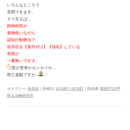
いろんなところで
見聞できます。
そう言えば…
精神科医が
薬物使いながら
認知行動療法で
依存症を【条件付け】【強化】している
実情が
一番怖いですネ。
誰が患者かセンセイか…
死亡遊戯ですが…
カテゴリー:
依存症
| 投稿日:
2010年11月28日
|
投稿者:
翠雨PTSD予
防＆治療研究所