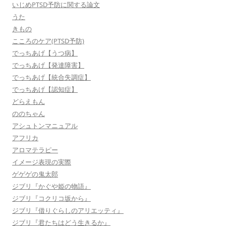
いじめPTSD予防に関する論文
うた
きもの
こころのケア(PTSD予防)
でっちあげ【うつ病】
でっちあげ【発達障害】
でっちあげ【統合失調症】
でっちあげ【認知症】
どらえもん
ののちゃん
アシュトンマニュアル
アフリカ
アロマテラピー
イメージ表現の実際
ゲゲゲの鬼太郎
ジブリ『かぐや姫の物語』
ジブリ『コクリコ坂から』
ジブリ『借りぐらしのアリエッティ』
ジブリ『君たちはどう生きるか』