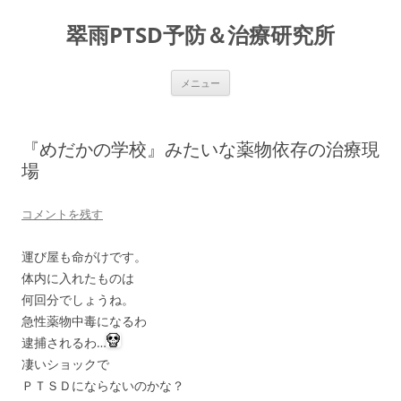
コ
ン
翠雨PTSD予防＆治療研究所
テ
ン
ツ
へ
ス
メニュー
キ
ッ
プ
『めだかの学校』みたいな薬物依存の治療現
場
コメントを残す
運び屋も命がけです。
体内に入れたものは
何回分でしょうね。
急性薬物中毒になるわ
逮捕されるわ…
凄いショックで
ＰＴＳＤにならないのかな？