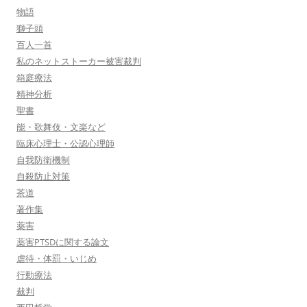
物語
獅子頭
百人一首
私のネットストーカー被害裁判
箱庭療法
精神分析
聖書
能・歌舞伎・文楽など
臨床心理士・公認心理師
自我防衛機制
自殺防止対策
茶道
著作集
薬害
薬害PTSDに関する論文
虐待・体罰・いじめ
行動療法
裁判