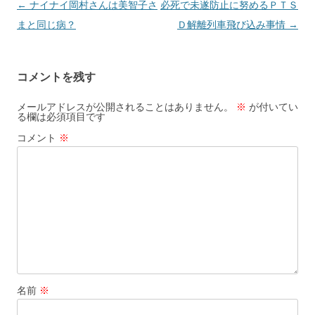
投
←
ナイナイ岡村さんは美智子さ
必死で未遂防止に努めるＰＴＳ
稿
まと同じ病？
Ｄ解離列車飛び込み事情
→
ナ
ビ
コメントを残す
ゲ
ー
メールアドレスが公開されることはありません。
※
が付いてい
る欄は必須項目です
シ
コメント
※
ョ
ン
名前
※