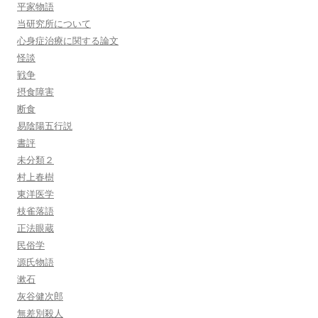
平家物語
当研究所について
心身症治療に関する論文
怪談
戦争
摂食障害
断食
易陰陽五行説
書評
未分類２
村上春樹
東洋医学
枝雀落語
正法眼蔵
民俗学
源氏物語
漱石
灰谷健次郎
無差別殺人