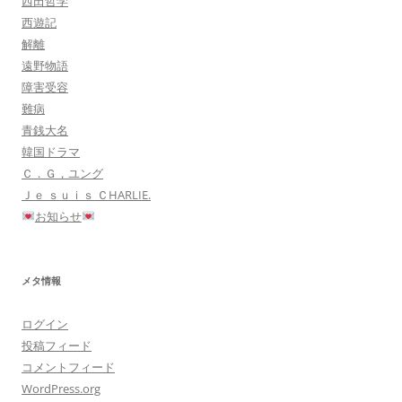
西田哲学
西遊記
解離
遠野物語
障害受容
難病
青銭大名
韓国ドラマ
Ｃ．Ｇ，ユング
Ｊｅ ｓｕｉｓ ＣHARLIE.
お知らせ
メタ情報
ログイン
投稿フィード
コメントフィード
WordPress.org