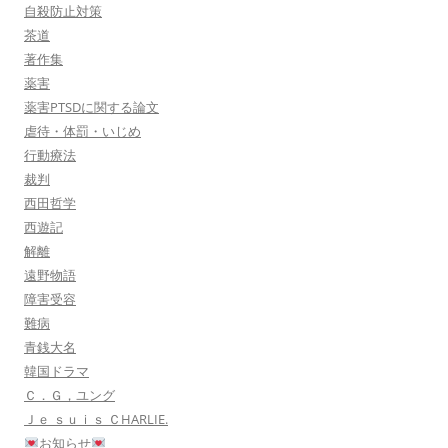
自殺防止対策
茶道
著作集
薬害
薬害PTSDに関する論文
虐待・体罰・いじめ
行動療法
裁判
西田哲学
西遊記
解離
遠野物語
障害受容
難病
青銭大名
韓国ドラマ
Ｃ．Ｇ，ユング
Ｊｅ ｓｕｉｓ ＣHARLIE.
お知らせ