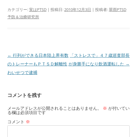
カテゴリー:
実はPTSD
| 投稿日:
2010年12月3日
|
投稿者:
翠雨PTSD
予防＆治療研究所
投
←
行列ができる日本陸上界有数
「ストレスで」４７歳巡査部長
稿
のトレーナーもＰＴＳＤ解離性
が身勝手になり飲酒運転した
→
ナ
わいせつで逮捕
ビ
ゲ
コメントを残す
ー
シ
メールアドレスが公開されることはありません。
※
が付いてい
る欄は必須項目です
ョ
コメント
※
ン