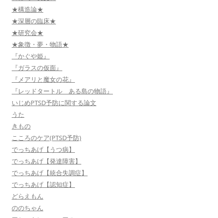
★構造論★
★深層の臨床★
★研究会★
★象徴・夢・物語★
『かぐや姫』
『ガラスの仮面』
『メアリと魔女の花』
『レッドタートル ある島の物語』
いじめPTSD予防に関する論文
うた
きもの
こころのケア(PTSD予防)
でっちあげ【うつ病】
でっちあげ【発達障害】
でっちあげ【統合失調症】
でっちあげ【認知症】
どらえもん
ののちゃん