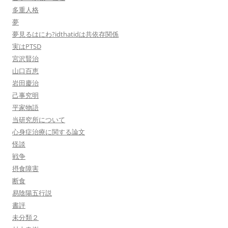
多重人格
夢
夢見るはにわ?idthatidは共依存関係
実はPTSD
宮沢賢治
山口百恵
岩田慶治
己事究明
平家物語
当研究所について
心身症治療に関する論文
怪談
戦争
摂食障害
断食
易陰陽五行説
書評
未分類２