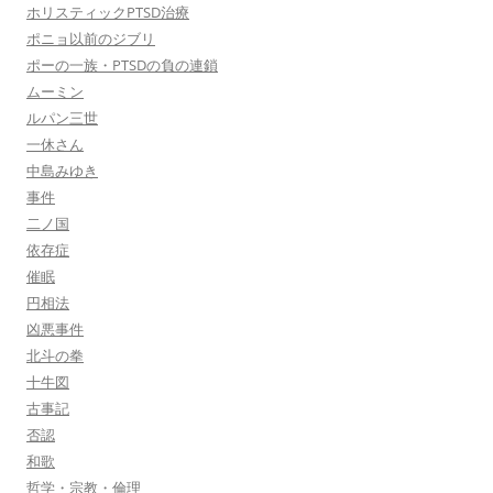
ホリスティックPTSD治療
ポニョ以前のジブリ
ポーの一族・PTSDの負の連鎖
ムーミン
ルパン三世
一休さん
中島みゆき
事件
二ノ国
依存症
催眠
円相法
凶悪事件
北斗の拳
十牛図
古事記
否認
和歌
哲学・宗教・倫理