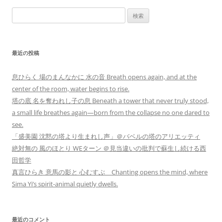
検
索:
最近の投稿
息ひらく 場のまんなかに 水の音 Breath opens again, and at the
center of the room, water begins to rise.
塔の底 名を奪われし子の息 Beneath a tower that never truly stood,
a small life breathes again—born from the collapse no one dared to
see.
「盛美園 沈黙の塔より生まれし声」＠バベルの塔のアリエッティ
絶対無の 風のほとり WEターン ＠見当違いの批判で蘇生し続ける西
田哲学
真言ひらき 意馬の影と 心むすぶ Chanting opens the mind, where
Sima Yi’s spirit-animal quietly dwells.
最近のコメント