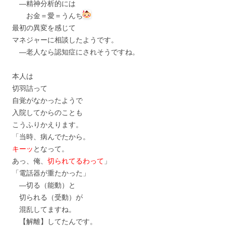
―精神分析的には
お金＝愛＝うんち
最初の異変を感じて
マネジャーに相談したようです。
―老人なら認知症にされそうですね。
本人は
切羽詰って
自覚がなかったようで
入院してからのことも
こうふりかえります。
「当時、病んでたから。
キーッ
となって。
あっ、俺、
切られてるわって
」
「電話器が重たかった」
―切る（能動）と
切られる（受動）が
混乱してますね。
【解離】してたんです。