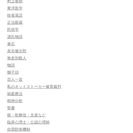
村上春樹
東洋医学
枝雀落語
正法眼蔵
民俗学
源氏物語
漱石
灰谷健次郎
無差別殺人
物語
獅子頭
百人一首
私のネットストーカー被害裁判
箱庭療法
精神分析
聖書
能・歌舞伎・文楽など
臨床心理士・公認心理師
自我防衛機制