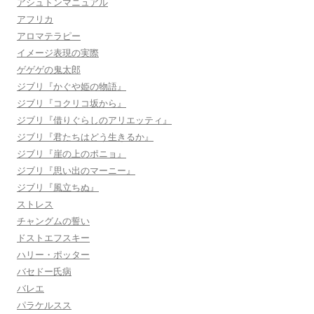
アシュトンマニュアル
アフリカ
アロマテラピー
イメージ表現の実際
ゲゲゲの鬼太郎
ジブリ『かぐや姫の物語』
ジブリ『コクリコ坂から』
ジブリ『借りぐらしのアリエッティ』
ジブリ『君たちはどう生きるか』
ジブリ『崖の上のポニョ』
ジブリ『思い出のマーニー』
ジブリ『風立ちぬ』
ストレス
チャングムの誓い
ドストエフスキー
ハリー・ポッター
バセドー氏病
バレエ
パラケルスス