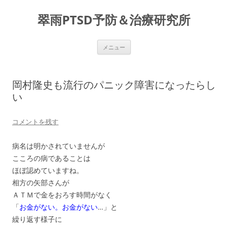
コ
ン
翠雨PTSD予防＆治療研究所
テ
ン
ツ
へ
ス
メニュー
キ
ッ
プ
岡村隆史も流行のパニック障害になったらし
い
コメントを残す
病名は明かされていませんが
こころの病であることは
ほぼ認めていますね。
相方の矢部さんが
ＡＴＭで金をおろす時間がなく
「
お金がない。お金がない
…」と
繰り返す様子に