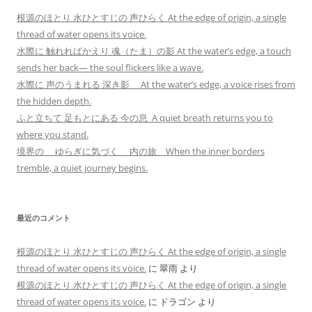
根源のほとり 水ひとすじの 声ひらく At the edge of origin, a single
thread of water opens its voice.
水際に 触れればかえり 魂（たま）の影 At the water’s edge, a touch
sends her back— the soul flickers like a wave.
水際に 声のうまれる 深き影 At the water’s edge, a voice rises from
the hidden depth.
ふと立ちて 足もとにある 今の息 A quiet breath returns you to
where you stand.
境界の ゆらぎに気づく 内の旅 When the inner borders
tremble, a quiet journey begins.
最近のコメント
根源のほとり 水ひとすじの 声ひらく At the edge of origin, a single
thread of water opens its voice.
に
翠雨
より
根源のほとり 水ひとすじの 声ひらく At the edge of origin, a single
thread of water opens its voice.
に
ドラゴン
より