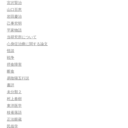
宮沢賢治
山口百恵
岩田慶治
己事究明
平家物語
当研究所について
心身症治療に関する論文
怪談
戦争
摂食障害
断食
易陰陽五行説
書評
未分類２
村上春樹
東洋医学
枝雀落語
正法眼蔵
民俗学