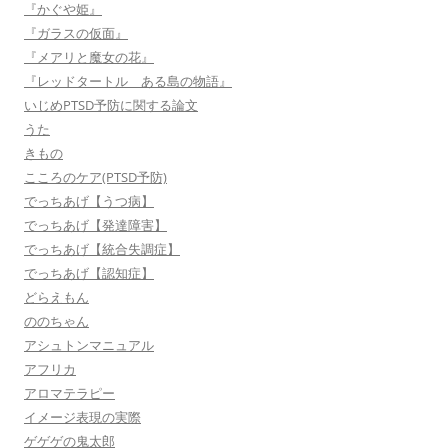
『かぐや姫』
『ガラスの仮面』
『メアリと魔女の花』
『レッドタートル ある島の物語』
いじめPTSD予防に関する論文
うた
きもの
こころのケア(PTSD予防)
でっちあげ【うつ病】
でっちあげ【発達障害】
でっちあげ【統合失調症】
でっちあげ【認知症】
どらえもん
ののちゃん
アシュトンマニュアル
アフリカ
アロマテラピー
イメージ表現の実際
ゲゲゲの鬼太郎