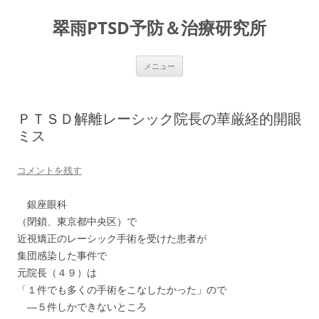
コ
ン
翠雨PTSD予防＆治療研究所
テ
ン
ツ
へ
ス
メニュー
キ
ッ
プ
ＰＴＳＤ解離レーシック院長の華厳経的開眼
ミス
コメントを残す
銀座眼科
（閉鎖、東京都中央区）で
近視矯正のレーシック手術を受けた患者が
集団感染した事件で
元院長（４９）は
「１件でも多くの手術をこなしたかった」ので
―５件しかできないところ