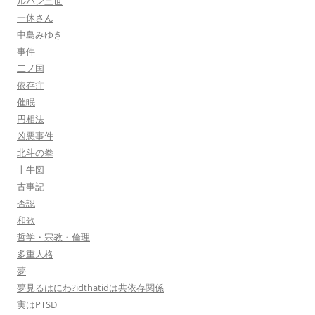
ルパン三世
一休さん
中島みゆき
事件
二ノ国
依存症
催眠
円相法
凶悪事件
北斗の拳
十牛図
古事記
否認
和歌
哲学・宗教・倫理
多重人格
夢
夢見るはにわ?idthatidは共依存関係
実はPTSD