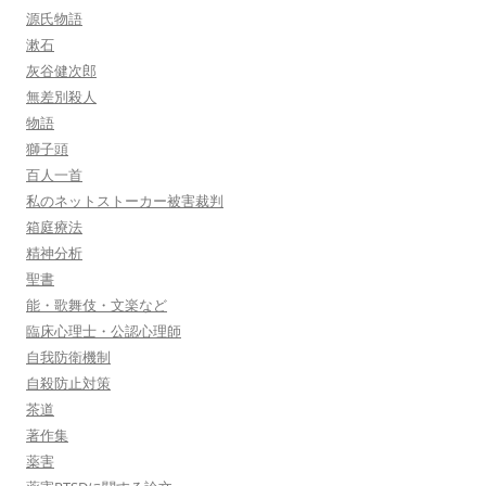
源氏物語
漱石
灰谷健次郎
無差別殺人
物語
獅子頭
百人一首
私のネットストーカー被害裁判
箱庭療法
精神分析
聖書
能・歌舞伎・文楽など
臨床心理士・公認心理師
自我防衛機制
自殺防止対策
茶道
著作集
薬害