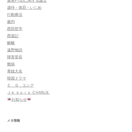
薬害PTSDに関する論文
虐待・体罰・いじめ
行動療法
裁判
西田哲学
西遊記
解離
遠野物語
障害受容
難病
青銭大名
韓国ドラマ
Ｃ．Ｇ，ユング
Ｊｅ ｓｕｉｓ ＣHARLIE.
お知らせ
メタ情報