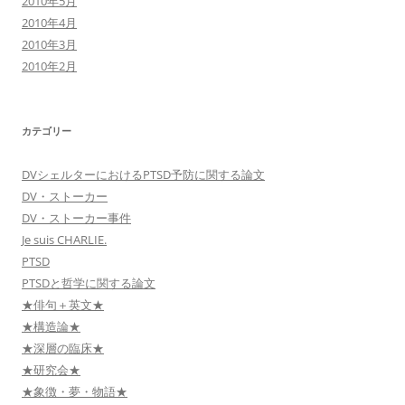
2010年5月
2010年4月
2010年3月
2010年2月
カテゴリー
DVシェルターにおけるPTSD予防に関する論文
DV・ストーカー
DV・ストーカー事件
Je suis CHARLIE.
PTSD
PTSDと哲学に関する論文
★俳句＋英文★
★構造論★
★深層の臨床★
★研究会★
★象徴・夢・物語★