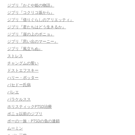
ジブリ『かぐや姫の物語』
ジブリ『コクリコ坂から』
ジブリ『借りぐらしのアリエッティ』
ジブリ『君たちはどう生きるか』
ジブリ『崖の上のポニョ』
ジブリ『思い出のマーニー』
ジブリ『風立ちぬ』
ストレス
チャングムの誓い
ドストエフスキー
ハリー・ポッター
バセドー氏病
バレエ
パラケルスス
ホリスティックPTSD治療
ポニョ以前のジブリ
ポーの一族・PTSDの負の連鎖
ムーミン