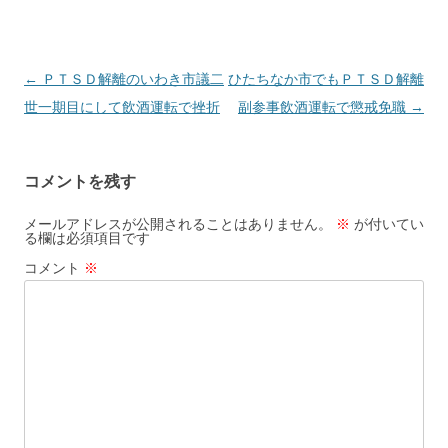
投
←
ＰＴＳＤ解離のいわき市議二
ひたちなか市でもＰＴＳＤ解離
稿
世一期目にして飲酒運転で挫折
副参事飲酒運転で懲戒免職
→
ナ
ビ
コメントを残す
ゲ
ー
メールアドレスが公開されることはありません。
※
が付いてい
る欄は必須項目です
シ
コメント
※
ョ
ン