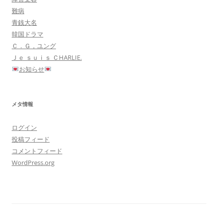
難病
青銭大名
韓国ドラマ
Ｃ．Ｇ，ユング
Ｊｅ ｓｕｉｓ ＣHARLIE.
お知らせ
メタ情報
ログイン
投稿フィード
コメントフィード
WordPress.org