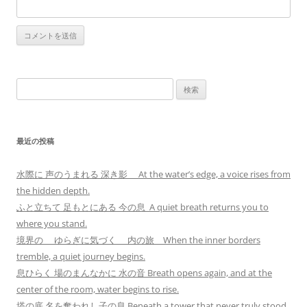
検
索:
最近の投稿
水際に 声のうまれる 深き影 At the water’s edge, a voice rises from
the hidden depth.
ふと立ちて 足もとにある 今の息 A quiet breath returns you to
where you stand.
境界の ゆらぎに気づく 内の旅 When the inner borders
tremble, a quiet journey begins.
息ひらく 場のまんなかに 水の音 Breath opens again, and at the
center of the room, water begins to rise.
塔の底 名を奪われし子の息 Beneath a tower that never truly stood,