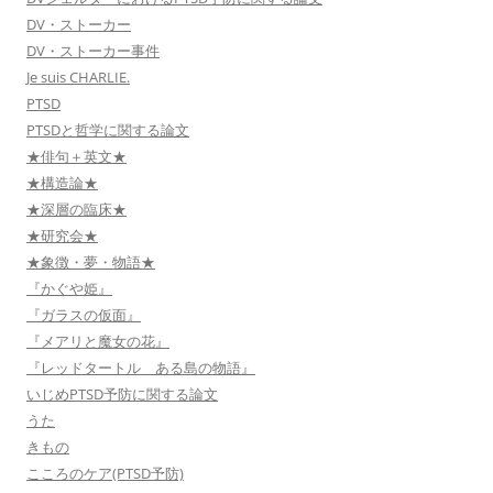
DV・ストーカー
DV・ストーカー事件
Je suis CHARLIE.
PTSD
PTSDと哲学に関する論文
★俳句＋英文★
★構造論★
★深層の臨床★
★研究会★
★象徴・夢・物語★
『かぐや姫』
『ガラスの仮面』
『メアリと魔女の花』
『レッドタートル ある島の物語』
いじめPTSD予防に関する論文
うた
きもの
こころのケア(PTSD予防)