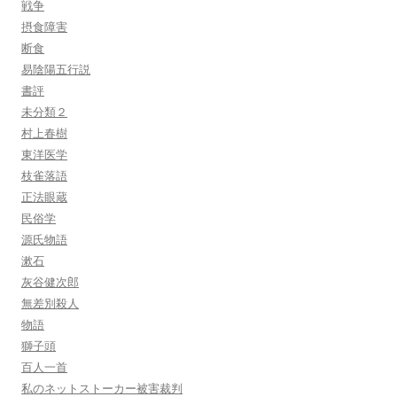
戦争
摂食障害
断食
易陰陽五行説
書評
未分類２
村上春樹
東洋医学
枝雀落語
正法眼蔵
民俗学
源氏物語
漱石
灰谷健次郎
無差別殺人
物語
獅子頭
百人一首
私のネットストーカー被害裁判