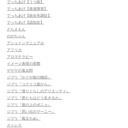
でっちあげ【うつ病】
でっちあげ【発達障害】
でっちあげ【統合失調症】
でっちあげ【認知症】
どらえもん
ののちゃん
アシュトンマニュアル
アフリカ
アロマテラピー
イメージ表現の実際
ゲゲゲの鬼太郎
ジブリ『かぐや姫の物語』
ジブリ『コクリコ坂から』
ジブリ『借りぐらしのアリエッティ』
ジブリ『君たちはどう生きるか』
ジブリ『崖の上のポニョ』
ジブリ『思い出のマーニー』
ジブリ『風立ちぬ』
ストレス