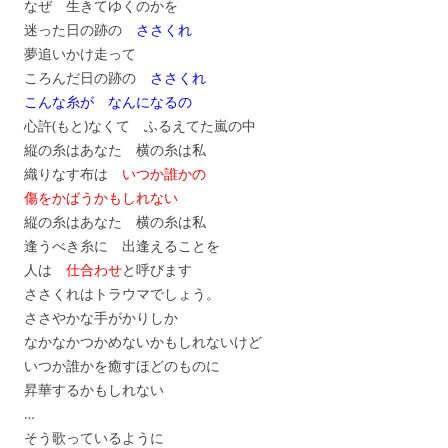
なぜ 生きてゆくのかを
迷った日の跡の
ささくれ
夢追いかけ走って
ころんだ日の跡の
ささくれ
こんな糸が なんになるの
心許(もと)なくて ふるえてた嵐の中
縦の糸はあなた 横の糸は私
織りなす布は
いつか誰かの
傷をかばうかもしれない
縦の糸はあなた 横の糸は私
逢うべき糸に 出逢えることを
人は
仕合わせ
と呼びます
ささくれはトラウマでしょう。
ささやかな手がかりしか
なかなかつかめないかもしれないけど
いつか誰かを癒すほどのものに
昇華するかもしれない
…
そう歌っているように