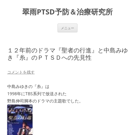
コ
ン
翠雨PTSD予防＆治療研究所
テ
ン
ツ
へ
ス
メニュー
キ
ッ
プ
１２年前のドラマ『聖者の行進』と中島みゆ
き『糸』のＰＴＳＤへの先見性
コメントを残す
中島みゆきの『糸』は
1998年にTBS系列で放送された
野島伸司脚本のドラマの主題歌でした。