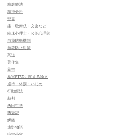
箱庭療法
精神分析
聖書
能・歌舞伎・文楽など
臨床心理士・公認心理師
自我防衛機制
自殺防止対策
茶道
著作集
薬害
薬害PTSDに関する論文
虐待・体罰・いじめ
行動療法
裁判
西田哲学
西遊記
解離
遠野物語
障害受容