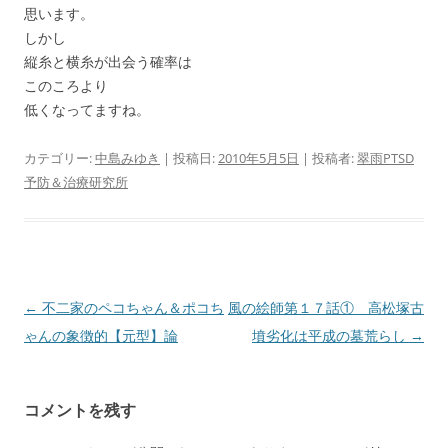
思います。
しかし
縦糸と横糸が出会う確率は
このころより
低くなってますね。
カテゴリー:
中島みゆき
| 投稿日:
2010年5月5日
|
投稿者:
翠雨PTSD
予防＆治療研究所
投
←
不二家のペコちゃん＆ポコち
風の絵師第１７話① 高松塚古
稿
ゃんの象徴的【元型】論
墳劣化は平成の墓荒らし
→
ナ
ビ
コメントを残す
ゲ
ー