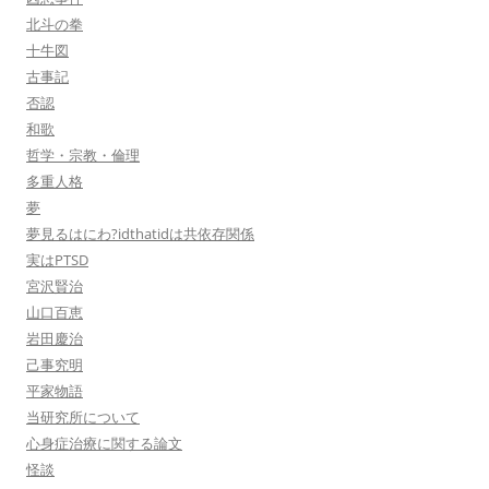
北斗の拳
十牛図
古事記
否認
和歌
哲学・宗教・倫理
多重人格
夢
夢見るはにわ?idthatidは共依存関係
実はPTSD
宮沢賢治
山口百恵
岩田慶治
己事究明
平家物語
当研究所について
心身症治療に関する論文
怪談