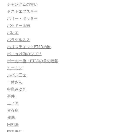
チャングムの誓い
ドストエフスキー
ハリー・ポッター
バセドー氏病
バレエ
パラケルスス
ホリスティックPTSD治療
ポニョ以前のジブリ
ポーの一族・PTSDの負の連鎖
ムーミン
ルパン三世
一休さん
中島みゆき
事件
二ノ国
依存症
催眠
円相法
凶悪事件