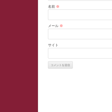
名前
※
メール
※
サイト