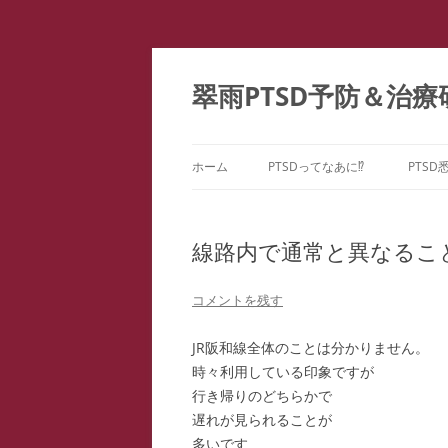
コ
ン
テ
翠雨PTSD予防＆治療
ン
ツ
へ
ス
キ
ッ
ホーム
PTSDってなあに⁉
PTSD
プ
PTSDの百花繚乱
PTS
ー
線路内で通常と異なるこ
こころのケア ＝ PTSD予防
PTS
どうしてPTSDになるの⁉
コメントを残す
PTS
JR阪和線全体のことは分かりません。
PTS
時々利用している印象ですが
行き帰りのどちらかで
教育
遅れが見られることが
ファ
多いです