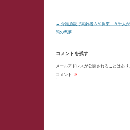
投
←
介護施設で高齢者３％拘束 ８千人が“
稿
態の悪夢
ナ
ビ
コメントを残す
ゲ
ー
メールアドレスが公開されることはあり
シ
コメント
※
ョ
ン