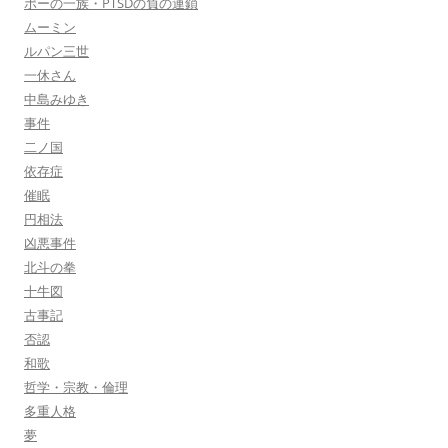
ポーの一族・PTSDの負の連鎖
ムーミン
ルパン三世
一休さん
中島みゆき
事件
二ノ国
依存症
催眠
円相法
凶悪事件
北斗の拳
十牛図
古事記
否認
和歌
哲学・宗教・倫理
多重人格
夢