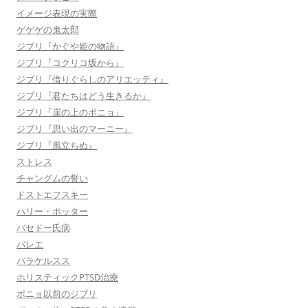
イメージ表現の実際
ゲゲゲの鬼太郎
ジブリ『かぐや姫の物語』
ジブリ『コクリコ坂から』
ジブリ『借りぐらしのアリエッティ』
ジブリ『君たちはどう生きるか』
ジブリ『崖の上のポニョ』
ジブリ『思い出のマーニー』
ジブリ『風立ちぬ』
ストレス
チャングムの誓い
ドストエフスキー
ハリー・ポッター
バセドー氏病
バレエ
パラケルスス
ホリスティックPTSD治療
ポニョ以前のジブリ