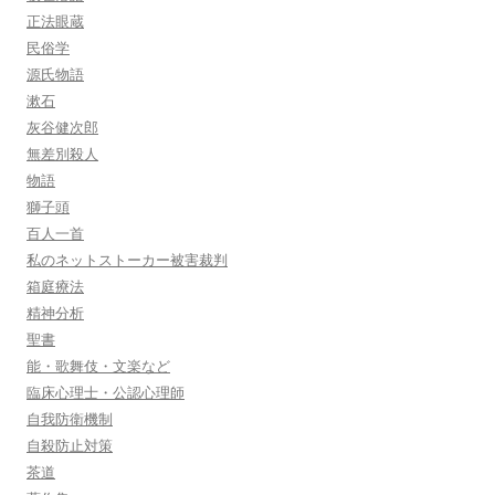
正法眼蔵
民俗学
源氏物語
漱石
灰谷健次郎
無差別殺人
物語
獅子頭
百人一首
私のネットストーカー被害裁判
箱庭療法
精神分析
聖書
能・歌舞伎・文楽など
臨床心理士・公認心理師
自我防衛機制
自殺防止対策
茶道