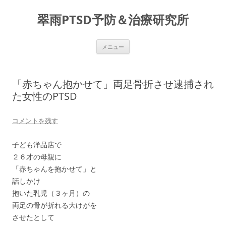
コ
ン
翠雨PTSD予防＆治療研究所
テ
ン
ツ
へ
ス
メニュー
キ
ッ
プ
「赤ちゃん抱かせて」両足骨折させ逮捕され
た女性のPTSD
コメントを残す
子ども洋品店で
２６才の母親に
「赤ちゃんを抱かせて」と
話しかけ
抱いた乳児（３ヶ月）の
両足の骨が折れる大けがを
させたとして