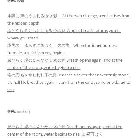
最近の投稿
水際に 声のうまれる 深き影 At the water’s edge, a voice rises from
the hidden depth.
ふと立ちて 足もとにある 今の息 A quiet breath returns you to
where you stand.
境界の ゆらぎに気づく 内の旅 When the inner borders
tremble, a quiet journey begins.
息ひらく 場のまんなかに 水の音 Breath opens again, and at the
center of the room, water begins to rise.
塔の底 名を奪われし子の息 Beneath a tower that never truly stood,
a small life breathes again—born from the collapse no one dared to
see.
最近のコメント
息ひらく 場のまんなかに 水の音 Breath opens again, and at the
center of the room, water begins to rise.
に
翠雨
より