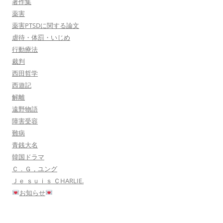
著作集
薬害
薬害PTSDに関する論文
虐待・体罰・いじめ
行動療法
裁判
西田哲学
西遊記
解離
遠野物語
障害受容
難病
青銭大名
韓国ドラマ
Ｃ．Ｇ，ユング
Ｊｅ ｓｕｉｓ ＣHARLIE.
お知らせ