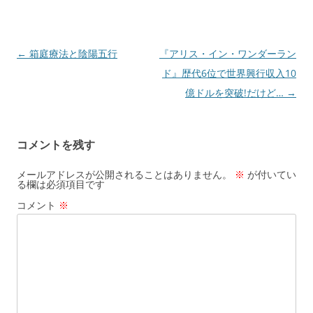
投
←
箱庭療法と陰陽五行
『アリス・イン・ワンダーラン
稿
ド』歴代6位で世界興行収入10
ナ
億ドルを突破!だけど…
→
ビ
ゲ
コメントを残す
ー
シ
メールアドレスが公開されることはありません。
※
が付いてい
る欄は必須項目です
ョ
コメント
※
ン