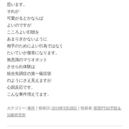
思います。
それが
可愛がるとかならば
よいのですが
こころよい幻聴を
あまりきかないように
相手のためによい行為ではなく
たいていが傷害になります。
無意識のマリオネット
させられ体験は
統合失調症の第一級症状
のようにさえ見えますが
心因反応です。
こんな事件増えてます。
カテゴリー:
事件
| 投稿日:
2010年5月28日
|
投稿者:
翠雨PTSD予防＆
治療研究所