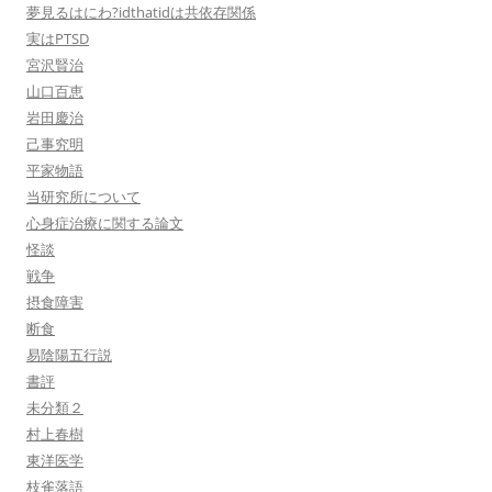
夢見るはにわ?idthatidは共依存関係
実はPTSD
宮沢賢治
山口百恵
岩田慶治
己事究明
平家物語
当研究所について
心身症治療に関する論文
怪談
戦争
摂食障害
断食
易陰陽五行説
書評
未分類２
村上春樹
東洋医学
枝雀落語