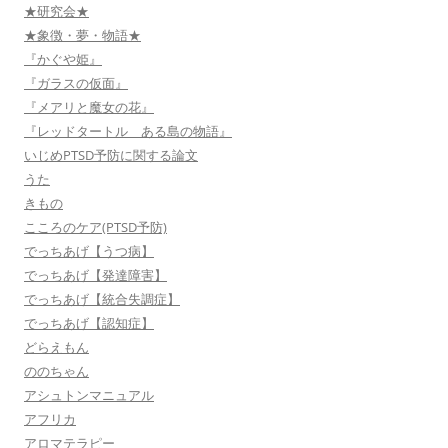
★研究会★
★象徴・夢・物語★
『かぐや姫』
『ガラスの仮面』
『メアリと魔女の花』
『レッドタートル ある島の物語』
いじめPTSD予防に関する論文
うた
きもの
こころのケア(PTSD予防)
でっちあげ【うつ病】
でっちあげ【発達障害】
でっちあげ【統合失調症】
でっちあげ【認知症】
どらえもん
ののちゃん
アシュトンマニュアル
アフリカ
アロマテラピー