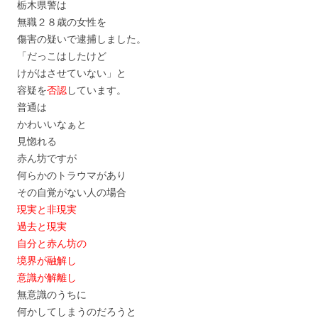
栃木県警は
無職２８歳の女性を
傷害の疑いで逮捕しました。
「だっこはしたけど
けがはさせていない」と
容疑を
否認
しています。
普通は
かわいいなぁと
見惚れる
赤ん坊ですが
何らかのトラウマがあり
その自覚がない人の場合
現実と非現実
過去と現実
自分と赤ん坊の
境界が融解し
意識が解離し
無意識のうちに
何かしてしまうのだろうと