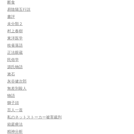
断食
易陰陽五行説
書評
未分類２
村上春樹
東洋医学
枝雀落語
正法眼蔵
民俗学
源氏物語
漱石
灰谷健次郎
無差別殺人
物語
獅子頭
百人一首
私のネットストーカー被害裁判
箱庭療法
精神分析