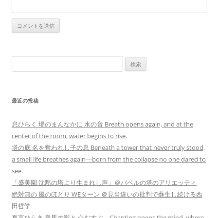
検
索:
最近の投稿
息ひらく 場のまんなかに 水の音 Breath opens again, and at the
center of the room, water begins to rise.
塔の底 名を奪われし子の息 Beneath a tower that never truly stood,
a small life breathes again—born from the collapse no one dared to
see.
「盛美園 沈黙の塔より生まれし声」＠バベルの塔のアリエッティ
絶対無の 風のほとり WEターン ＠見当違いの批判で蘇生し続ける西
田哲学
真言ひらき 意馬の影と 心むすぶ Chanting opens the mind, where