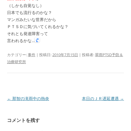
（しかも自覚なし）
日本でも流行るのかな？
マンガみたいな世界だから
ＰＴＳＤに気づいてくれるかな？
それとも発達障害って
言われるかな…
カテゴリー:
事件
| 投稿日:
2010年7月15日
|
投稿者:
翠雨PTSD予防＆
治療研究所
投
←
那智の滝雨中の熱炎
本日のＪＲ遅延遭遇
→
稿
ナ
コメントを残す
ビ