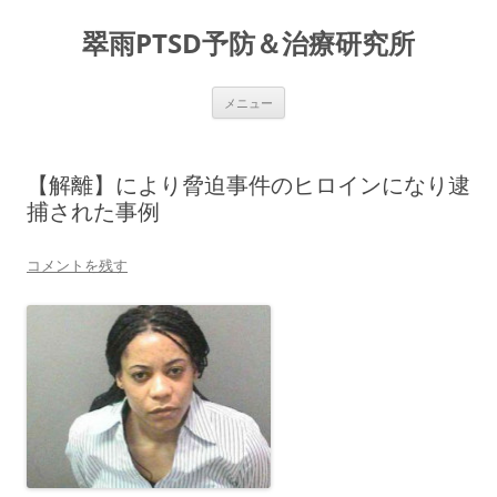
コ
ン
翠雨PTSD予防＆治療研究所
テ
ン
ツ
へ
ス
メニュー
キ
ッ
プ
【解離】により脅迫事件のヒロインになり逮
捕された事例
コメントを残す