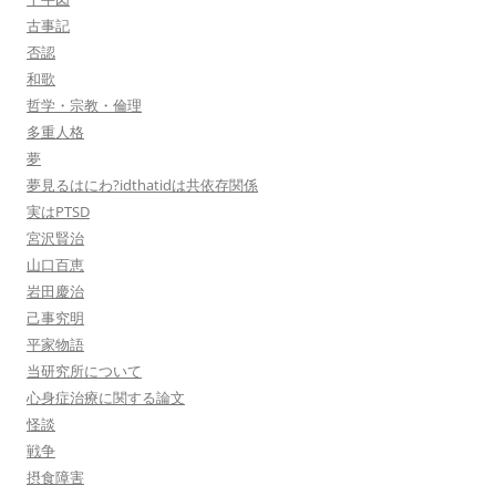
古事記
否認
和歌
哲学・宗教・倫理
多重人格
夢
夢見るはにわ?idthatidは共依存関係
実はPTSD
宮沢賢治
山口百恵
岩田慶治
己事究明
平家物語
当研究所について
心身症治療に関する論文
怪談
戦争
摂食障害