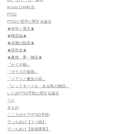
Je suis CHARLIE.
PTSD
PTSDと哲学に関する論文
★俳句＋英文★
★構造論★
★深層の臨床★
★研究会★
★象徴・夢・物語★
『かぐや姫』
『ガラスの仮面』
『メアリと魔女の花』
『レッドタートル ある島の物語』
いじめPTSD予防に関する論文
うた
きもの
こころのケア(PTSD予防)
でっちあげ【うつ病】
でっちあげ【発達障害】