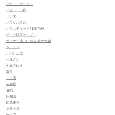
ハリー・ポッター
バセドー氏病
バレエ
パラケルスス
ホリスティックPTSD治療
ポニョ以前のジブリ
ポーの一族・PTSDの負の連鎖
ムーミン
ルパン三世
一休さん
中島みゆき
事件
二ノ国
依存症
催眠
円相法
凶悪事件
北斗の拳
十牛図