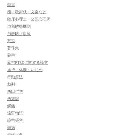
聖書
能・歌舞伎・文楽など
臨床心理士・公認心理師
自我防衛機制
自殺防止対策
茶道
著作集
薬害
薬害PTSDに関する論文
虐待・体罰・いじめ
行動療法
裁判
西田哲学
西遊記
解離
遠野物語
障害受容
難病
青銭大名