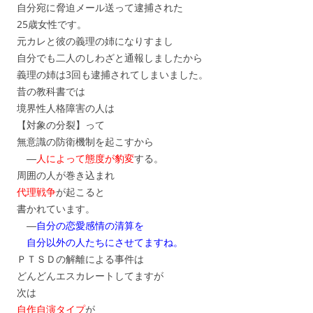
自分宛に脅迫メール送って逮捕された
25歳女性です。
元カレと彼の義理の姉になりすまし
自分でも二人のしわざと通報しましたから
義理の姉は3回も逮捕されてしまいました。
昔の教科書では
境界性人格障害の人は
【対象の分裂】って
無意識の防衛機制を起こすから
―
人によって態度が豹変
する。
周囲の人が巻き込まれ
代理戦争
が起こると
書かれています。
―
自分の恋愛感情の清算を
自分以外の人たちにさせてますね。
ＰＴＳＤの解離による事件は
どんどんエスカレートしてますが
次は
自作自演タイプ
が