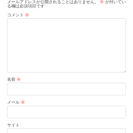
ゲ
メールアドレスが公開されることはありません。
※
が付いてい
る欄は必須項目です
ー
コメント
※
シ
ョ
ン
名前
※
メール
※
サイト