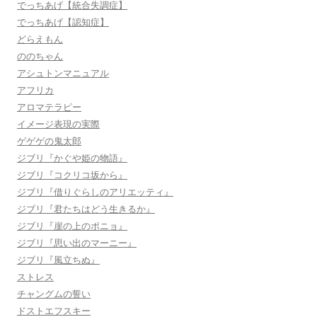
でっちあげ【統合失調症】
でっちあげ【認知症】
どらえもん
ののちゃん
アシュトンマニュアル
アフリカ
アロマテラピー
イメージ表現の実際
ゲゲゲの鬼太郎
ジブリ『かぐや姫の物語』
ジブリ『コクリコ坂から』
ジブリ『借りぐらしのアリエッティ』
ジブリ『君たちはどう生きるか』
ジブリ『崖の上のポニョ』
ジブリ『思い出のマーニー』
ジブリ『風立ちぬ』
ストレス
チャングムの誓い
ドストエフスキー