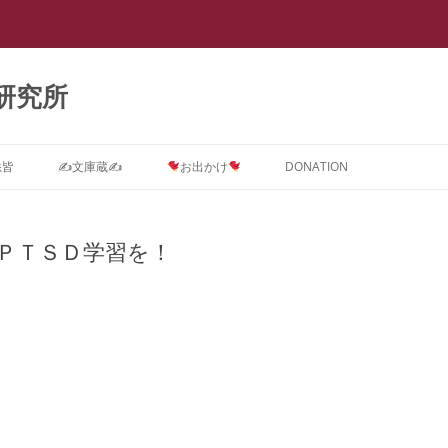
研究所
悉皆
✍文庫蔵✍
お出かけ
DONATION
Dに関するインテーク★質問コ
ストーカー ＝ PTSD
スライド集
会議室0
【スラップ訴訟】
スライド『サイバーストーカー研究
★DONATION BOX★
メソッド
速報
【
ス
で浮き彫りとなった臨床心理学系諸
ＰＴＳＤ学習を！
摂食障害(拒食症・過食症(カショオ)
DV被害者にはPTSD予防が必要で
抄録集
会議室１ SNS
【SNS連続送信１】安談サイバース
レディ・ガガの摂食障害もいじめ
抄録『サイバーストーカー研究で浮
【
学会の見識』(定価3,000円)
D治療コース
＝ PTSD
す。
トーカー
PTSDから
き彫りとなった臨床心理学系諸学会
メソッド
ー
箱庭画集
会議室２
の見識』(定価1,000円)
ラ
D予防コース
真子さまと複雑性PTSD
なぜ戦争してはいけないのでしょう
【SNS連続送信２】安談サイバース
遠野なぎこさんも毒親PTSDという
『ランボー』はベトナム帰還兵型
箱庭絵本
会議室３
【箱庭絵本】DVとこころのケア
か？
トーカー
名の摂食障害
PTSD
メソッド
【
Dアフターケアコース
ひきこもり ＝ PTSD
(PTSD予防)シリーズ『夢見るここ
ー
論文集
会議室４
PTSDに対する親子合同箱庭療法
離婚PTSD予防の子守歌『ヘイ・ジ
【怪文書１】安談サイバーストーカ
名曲『禁じられた遊び』も戦争孤児
ろ 実母に殺害されかけた女の子の
「
ラ
分析コース
ギャンブル=PTSD
事例集
ュード♪』
ー
のPTSD予防から
メソッド
トラウマを箱庭療法はどう癒やすの
カ
講演集
会議室５
サイバーストーカー研究で浮き彫り
か』(定価3,000円)
【
ら
スティングコース
吃音 ＝ PTSD
となった臨床心理学系諸学会の見識
PTSDに関する哲学論文集
本邦ユング派によるデタラメ「ここ
【自作自演】安談サイバーストーカ