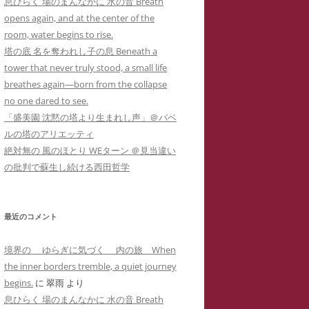
息ひらく 場のまんなかに 水の音 Breath
カー
メソッド 訴訟スキル編
り 心理療法とは何か？ 象徴で癒
イコドクターS 先生アメブロ休止
opens again, and at the center of the
ラップ訴訟①
ねらわれた闘病記ブログ１ 無断でサ
男子高校生のいじめPTSDによる不
されるPTSD（定価1,000円
）
陰にもネットストーカー
room, water begins to rise.
イバーストーカーの手下にされたア
登校とストラテラ等の離脱症状が解
個人情報収集手口】安談サイバー
人の発達障害 ＝ PTSD
塔の底 名を奪われし子の息 Beneath a
こころのケアの哲学 古事記に示さ
メーバブログの一事例(定価1,000円)
イコドクターS先生にもサイバー
消した母子合同箱庭療法の一事例(定
トーカー
メソッド 訴訟スキル
tower that never truly stood, a small life
れた普遍的エビデンス(定価1,000円
ーカーIDTHATIDは何度もスラ
価10,000円)
 スラップ訴訟③
breathes again—born from the collapse
)
プ訴訟恫喝
ねらわれた闘病記ブログ２ 実名とと
no one dared to see.
れでわかるか大人のADHD
直送】安談サイバーストーカー
ジブリによる拡充法『思い出のマー
もに無断でサイバーストーカーに症
「盛美園 沈黙の塔より生まれし声」＠バベ
バーストーカーIDTHATID あ
ソッド 訴訟スキル編
ニー』―PTSD性心身症を癒す円相
例報告されたアメーバブログの一事
ルの塔のアリエッティ
さまへのストーカー行為
法と『十牛図』の禅的世界―(定価
例(定価1,000円)
絶対無の 風のほとり WEターン ＠見当違い
珍述書】安談サイバーストーカー
ネットストーカーに引用された『最
バーストーカーIDTHATIDが学
1,000円)
の批判で蘇生し続ける西田哲学
メソッド 訴訟スキル編
新判例にみるインターネット上の名
サイバーストーカーIDTHATIDが悪
に送った怪文書① 自称解離性同
誉棄損の理論と実務』
発達障害なんかじゃない？！PTSD
用した「ちひろ」の攻撃的で執拗な
性障害「夢見るはにわ」に関する
からの自己実現モデルとしての『崖
ストーカーコメント集(定価1,000円)
偽情報
最近のコメント
の上のポニョ』(定価1,000円
)
サイバーストーカーIDTHATIDが悪
バーストーカーIDTHATIDが学
境界の ゆらぎに気づく 内の旅 When
自己実現の普遍的モデルとしてのジ
用した「みみタン」恐怖のSNS連続
に送った怪文書② 発達障害児の
the inner borders tremble, a quiet journey
ブリの『かぐや姫の物語』の象徴性
送信記録(定価1,000円)
「みみタン」に関する虚偽情報
begins.
に
翠雨
より
―華厳経と陰陽五行説の習合―(定価
息ひらく 場のまんなかに 水の音 Breath
サイバーストーカーIDTHATIDが悪
バーストーカーIDTHATIDが学
1,000円)