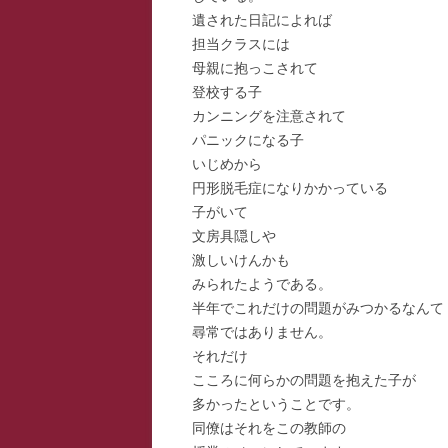
遺された日記によれば
スー
担当クラスには
母親に抱っこされて
寺子
登校する子
寺子
カンニングを注意されて
パニックになる子
寺子
いじめから
円形脱毛症になりかかっている
駆け
子がいて
文房具隠しや
駆け
激しいけんかも
駆け
みられたようである。
半年でこれだけの問題がみつかるなんて
尋常ではありません。
それだけ
こころに何らかの問題を抱えた子が
多かったということです。
同僚はそれをこの教師の