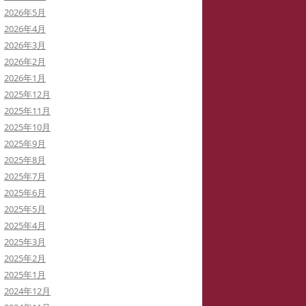
2026年5月
イバーストーカーと訴訟代理人弁
2026年4月
士
2026年3月
2026年2月
イバーストーカーによる私の学会
2026年1月
動の妨害
2025年12月
2025年11月
イバーストーカーの虚言癖
2025年10月
2025年9月
録集を巡って
2025年8月
病ブログを書いていた「駅弁祭
2025年7月
」さんは知らないうちに実名の虚
2025年6月
症例に仕立てられた！
2025年5月
2025年4月
イバーストーカー
「警察がIPアドレスを公表してい
2025年3月
THATID(TLROS)は訴訟中でも嘘ば
る」と大嘘つきの安談サイバースト
2025年2月
り書き込みます。
ーカーIDTHATID
2025年1月
2024年12月