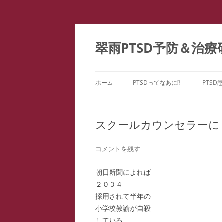
コ
ン
テ
翠雨PTSD予防＆治療
ン
ツ
へ
ス
キ
ッ
ホーム
PTSDってなあに⁉
PTSD
プ
PTSDの百花繚乱
PTS
ー
スクールカウンセラーに
こころのケア ＝ PTSD予防
PTS
どうしてPTSDになるの⁉
コメントを残す
PTS
朝日新聞によれば
PTS
２００４
採用されて半年の
教育
小学校教諭が自殺
ファ
している。