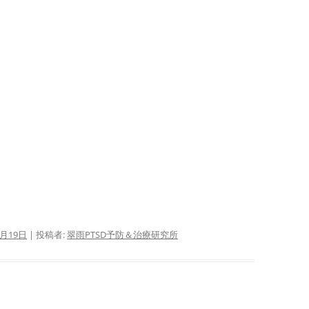
会
自殺 ＝ PTSD
腰痛 ＝ PTSD 『腰痛は怒り
母
である』より
不登校 ＝ PTSD
サイ
芸能人の体調不良・急死(変死)
会
＝ PTSD
さ
る
サイ
会
者
サイ
指
ぷ
7月19日
|
投稿者:
翠雨PTSD予防＆治療研究所
サ
―
P
バ