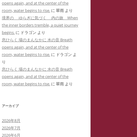
opens again, and at the center of the
用した「ユリナ」の豹変コメント集
に送った怪文書③ 自称身障児の
room, water begins to rise.
に
翠雨
より
(定価1,000円)
「ユリナ」に関する虚偽情報
境界の ゆらぎに気づく 内の旅 When
サイバーストーカーIDTHATIDが悪
the inner borders tremble, a quiet journey
バーストーカーIDTHATIDが学
用した「夢見るはにわ」のゴロツキ
begins.
に
ドラゴン
より
に送った怪文書④ PTSDと診断
コメント集(定価1,000円)
息ひらく 場のまんなかに 水の音 Breath
れた薬学部学生「ちひろ」に関す
opens again, and at the center of the
虚偽情報
サイバーストーカーとSNS連続送信
room, water begins to rise.
に
ドラゴン
よ
―複数の名前をつかった多重人格性
バーストーカーIDTHATIDが学
り
ゴロツキコメントの一事例(定価
に送った怪文書⑤ 「臨床心理学
息ひらく 場のまんなかに 水の音 Breath
1,000円)
たち」に関しての虚偽情報
opens again, and at the center of the
room, water begins to rise.
に
翠雨
より
バーストーカーIDTHATIDに名
しで奇襲威迫されブログ凍結のく
先生
アーカイブ
イバーストーカーIT攻略の一事例
2026年8月
多重人格性と依存症が顕著な
2026年7月
TSDとの気づきからゲーム・オー
2026年6月
ーまで―