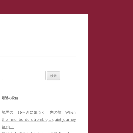
スラップ訴訟】速報
サロン１
検
二重起訴】安談サイバーストーカ
索:
メソッド 訴訟スキル編 ス
ップ訴訟④
最近の投稿
集団訴訟】安談サイバーストーカ
メソッド 訴訟スキル編 ス
ジブリ『思い出のマーニー』４回の
境界の ゆらぎに気づく 内の旅 When
職場に訴状送達」サイバーストー
ップ訴訟②
母子合同箱庭療法で治癒した中3女
the inner borders tremble, a quiet journey
ー「濫訴」による業務妨害の嫌が
子生徒のいじめPTSDによる難治性
begins.
提訴取り下げ】安談サイバースト
せから解雇まで
『借りぐらしのアリエッティ』よ
喘息の一事例(定価1,0000円)