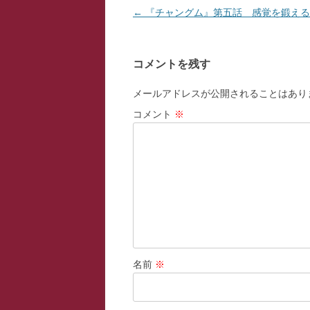
投
←
『チャングム』第五話 感覚を鍛える
稿
ナ
コメントを残す
ビ
ゲ
メールアドレスが公開されることはあり
ー
コメント
※
シ
ョ
ン
名前
※