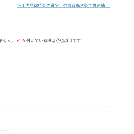
小１男児虐待死の継父、強盗致傷容疑で再逮捕
→
サ
護
サ
活
ません。
※
が付いている欄は必須項目です
サ
抄
闘
り
偽
サ
ID
か