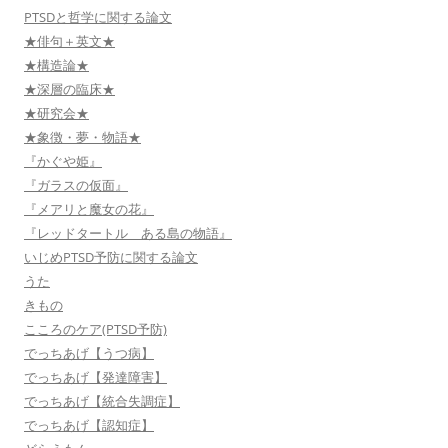
PTSDと哲学に関する論文
★俳句＋英文★
★構造論★
★深層の臨床★
★研究会★
★象徴・夢・物語★
『かぐや姫』
『ガラスの仮面』
『メアリと魔女の花』
『レッドタートル ある島の物語』
いじめPTSD予防に関する論文
うた
きもの
こころのケア(PTSD予防)
でっちあげ【うつ病】
でっちあげ【発達障害】
でっちあげ【統合失調症】
でっちあげ【認知症】