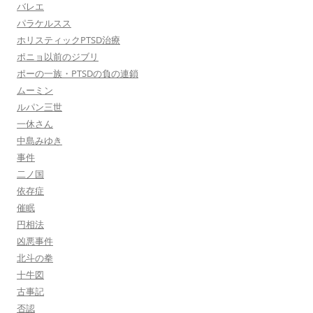
バレエ
パラケルスス
ホリスティックPTSD治療
ポニョ以前のジブリ
ポーの一族・PTSDの負の連鎖
ムーミン
ルパン三世
一休さん
中島みゆき
事件
二ノ国
依存症
催眠
円相法
凶悪事件
北斗の拳
十牛図
古事記
否認