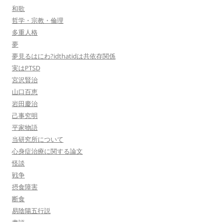
和歌
哲学・宗教・倫理
多重人格
夢
夢見るはにわ?idthatidは共依存関係
実はPTSD
宮沢賢治
山口百恵
岩田慶治
己事究明
平家物語
当研究所について
心身症治療に関する論文
怪談
戦争
摂食障害
断食
易陰陽五行説