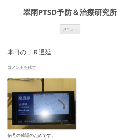
コ
ン
翠雨PTSD予防＆治療研究所
テ
ン
ツ
へ
ス
メニュー
キ
ッ
プ
本日のＪＲ遅延
コメントを残す
信号の確認のためです。