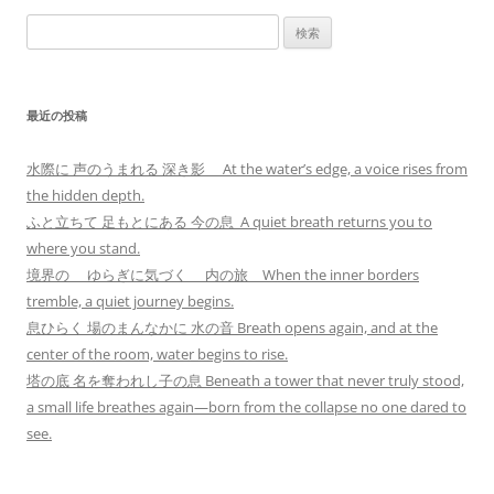
検
索:
最近の投稿
水際に 声のうまれる 深き影 At the water’s edge, a voice rises from
the hidden depth.
ふと立ちて 足もとにある 今の息 A quiet breath returns you to
where you stand.
境界の ゆらぎに気づく 内の旅 When the inner borders
tremble, a quiet journey begins.
息ひらく 場のまんなかに 水の音 Breath opens again, and at the
center of the room, water begins to rise.
塔の底 名を奪われし子の息 Beneath a tower that never truly stood,
a small life breathes again—born from the collapse no one dared to
see.