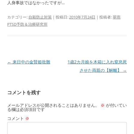
人身事故ではなかったですが…
カテゴリー:
自殺防止対策
| 投稿日:
2010年7月24日
|
投稿者:
翠雨
PTSD予防＆治療研究所
投
←
来日中の金賢姫批難
1歳2カ月娘を木箱に入れ窒息死
稿
させた両親の【解離】
→
ナ
ビ
コメントを残す
ゲ
ー
メールアドレスが公開されることはありません。
※
が付いてい
る欄は必須項目です
シ
コメント
※
ョ
ン