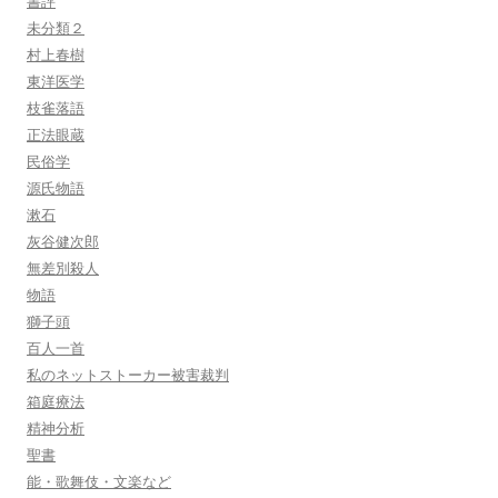
書評
未分類２
村上春樹
東洋医学
枝雀落語
正法眼蔵
民俗学
源氏物語
漱石
灰谷健次郎
無差別殺人
物語
獅子頭
百人一首
私のネットストーカー被害裁判
箱庭療法
精神分析
聖書
能・歌舞伎・文楽など