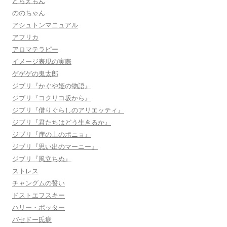
どらえもん
ののちゃん
アシュトンマニュアル
アフリカ
アロマテラピー
イメージ表現の実際
ゲゲゲの鬼太郎
ジブリ『かぐや姫の物語』
ジブリ『コクリコ坂から』
ジブリ『借りぐらしのアリエッティ』
ジブリ『君たちはどう生きるか』
ジブリ『崖の上のポニョ』
ジブリ『思い出のマーニー』
ジブリ『風立ちぬ』
ストレス
チャングムの誓い
ドストエフスキー
ハリー・ポッター
バセドー氏病