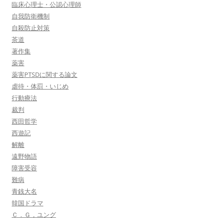
臨床心理士・公認心理師
自我防衛機制
自殺防止対策
茶道
著作集
薬害
薬害PTSDに関する論文
虐待・体罰・いじめ
行動療法
裁判
西田哲学
西遊記
解離
遠野物語
障害受容
難病
青銭大名
韓国ドラマ
Ｃ．Ｇ，ユング