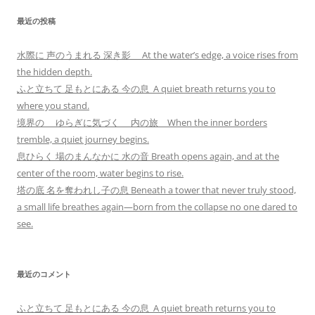
最近の投稿
水際に 声のうまれる 深き影 At the water’s edge, a voice rises from
the hidden depth.
ふと立ちて 足もとにある 今の息 A quiet breath returns you to
where you stand.
境界の ゆらぎに気づく 内の旅 When the inner borders
tremble, a quiet journey begins.
息ひらく 場のまんなかに 水の音 Breath opens again, and at the
center of the room, water begins to rise.
塔の底 名を奪われし子の息 Beneath a tower that never truly stood,
a small life breathes again—born from the collapse no one dared to
see.
最近のコメント
ふと立ちて 足もとにある 今の息 A quiet breath returns you to