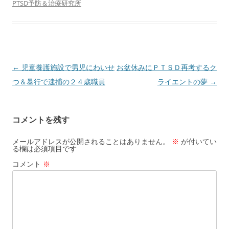
PTSD予防＆治療研究所
投
←
児童養護施設で男児にわいせ
お盆休みにＰＴＳＤ再考するク
稿
つ＆暴行で逮捕の２４歳職員
ライエントの夢
→
ナ
ビ
コメントを残す
ゲ
ー
メールアドレスが公開されることはありません。
※
が付いてい
る欄は必須項目です
シ
コメント
※
ョ
ン