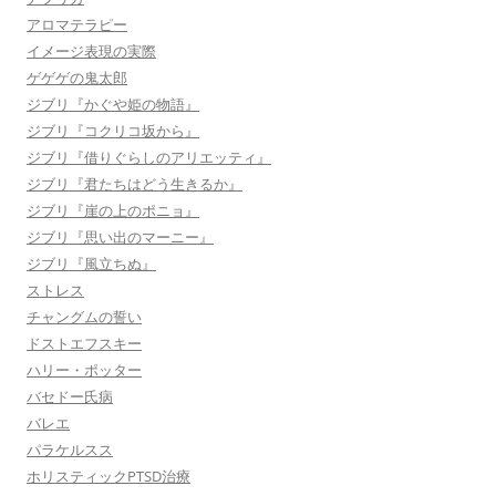
アロマテラピー
イメージ表現の実際
ゲゲゲの鬼太郎
ジブリ『かぐや姫の物語』
ジブリ『コクリコ坂から』
ジブリ『借りぐらしのアリエッティ』
ジブリ『君たちはどう生きるか』
ジブリ『崖の上のポニョ』
ジブリ『思い出のマーニー』
ジブリ『風立ちぬ』
ストレス
チャングムの誓い
ドストエフスキー
ハリー・ポッター
バセドー氏病
バレエ
パラケルスス
ホリスティックPTSD治療