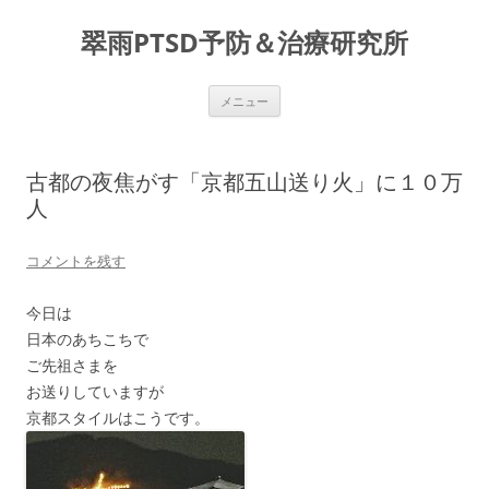
コ
ン
翠雨PTSD予防＆治療研究所
テ
ン
ツ
へ
ス
メニュー
キ
ッ
プ
古都の夜焦がす「京都五山送り火」に１０万
人
コメントを残す
今日は
日本のあちこちで
ご先祖さまを
お送りしていますが
京都スタイルはこうです。