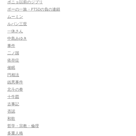
ポニョ以前のジブリ
ポーの一族・PTSDの負の連鎖
ムーミン
ルパン三世
一休さん
中島みゆき
事件
二ノ国
依存症
催眠
円相法
凶悪事件
北斗の拳
十牛図
古事記
否認
和歌
哲学・宗教・倫理
多重人格