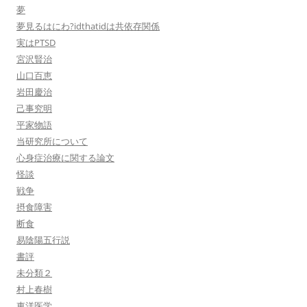
夢
夢見るはにわ?idthatidは共依存関係
実はPTSD
宮沢賢治
山口百恵
岩田慶治
己事究明
平家物語
当研究所について
心身症治療に関する論文
怪談
戦争
摂食障害
断食
易陰陽五行説
書評
未分類２
村上春樹
東洋医学