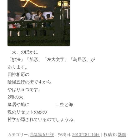
「大」のほかに
「妙法」「船形」「左大文字」「鳥居形」が
あります。
四神相応の
陰陽五行の街ですから
やはり５つです。
2種の大
鳥居や船に ←空と海
魂のリセットの妙の
哲学が隠されているのでしょうね。
カテゴリー:
易陰陽五行説
| 投稿日:
2010年8月16日
|
投稿者:
翠雨