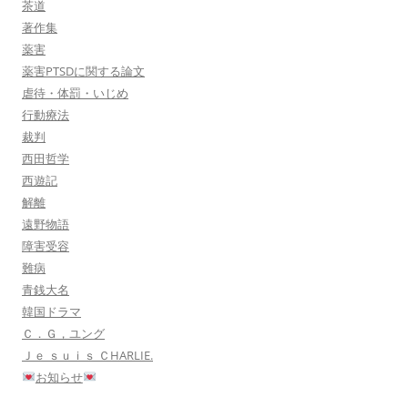
茶道
著作集
薬害
薬害PTSDに関する論文
虐待・体罰・いじめ
行動療法
裁判
西田哲学
西遊記
解離
遠野物語
障害受容
難病
青銭大名
韓国ドラマ
Ｃ．Ｇ，ユング
Ｊｅ ｓｕｉｓ ＣHARLIE.
お知らせ