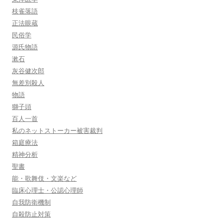
枝雀落語
正法眼蔵
民俗学
源氏物語
漱石
灰谷健次郎
無差別殺人
物語
獅子頭
百人一首
私のネットストーカー被害裁判
箱庭療法
精神分析
聖書
能・歌舞伎・文楽など
臨床心理士・公認心理師
自我防衛機制
自殺防止対策