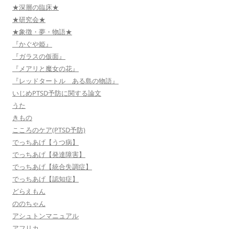
★深層の臨床★
★研究会★
★象徴・夢・物語★
『かぐや姫』
『ガラスの仮面』
『メアリと魔女の花』
『レッドタートル ある島の物語』
いじめPTSD予防に関する論文
うた
きもの
こころのケア(PTSD予防)
でっちあげ【うつ病】
でっちあげ【発達障害】
でっちあげ【統合失調症】
でっちあげ【認知症】
どらえもん
ののちゃん
アシュトンマニュアル
アフリカ