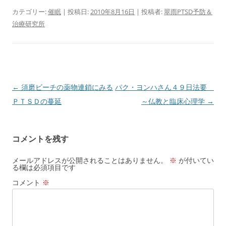
カテゴリー:
催眠
| 投稿日:
2010年8月16日
|
投稿者:
翠雨PTSD予防＆
治療研究所
投
←
須磨ビーチの薬物連鎖にみる
パク・ヨンハさん４９日法要
稿
ＰＴＳＤの蔓延
～仏教と臨床心理学
→
ナ
ビ
コメントを残す
ゲ
ー
メールアドレスが公開されることはありません。
※
が付いてい
る欄は必須項目です
シ
コメント
※
ョ
ン