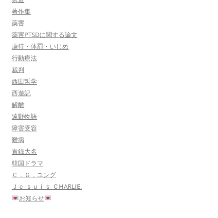
著作集
薬害
薬害PTSDに関する論文
虐待・体罰・いじめ
行動療法
裁判
西田哲学
西遊記
解離
遠野物語
障害受容
難病
青銭大名
韓国ドラマ
Ｃ．Ｇ，ユング
Ｊｅ ｓｕｉｓ ＣHARLIE.
お知らせ