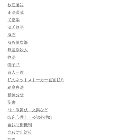
枝雀落語
正法眼蔵
民俗学
源氏物語
漱石
灰谷健次郎
無差別殺人
物語
獅子頭
百人一首
私のネットストーカー被害裁判
箱庭療法
精神分析
聖書
能・歌舞伎・文楽など
臨床心理士・公認心理師
自我防衛機制
自殺防止対策
茶道