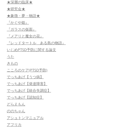
★深層の臨床★
★研究会★
★象徴・夢・物語★
『かぐや姫』
『ガラスの仮面』
『メアリと魔女の花』
『レッドタートル ある島の物語』
いじめPTSD予防に関する論文
うた
きもの
こころのケア(PTSD予防)
でっちあげ【うつ病】
でっちあげ【発達障害】
でっちあげ【統合失調症】
でっちあげ【認知症】
どらえもん
ののちゃん
アシュトンマニュアル
アフリカ