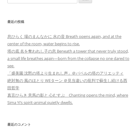
索:
最近の投稿
息ひらく 場のまんなかに 水の音 Breath opens again, and at the
center of the room, water begins to rise.
塔の底 名を奪われし子の息 Beneath a tower that never truly stood,
a small life breathes again—born from the collapse no one dared to
see.
「盛美園 沈黙の塔より生まれし声」＠バベルの塔のアリエッティ
絶対無の 風のほとり WEターン ＠見当違いの批判で蘇生し続ける西
田哲学
真言ひらき 意馬の影と 心むすぶ Chanting opens the mind, where
Sima Yi’s spirit-animal quietly dwells.
最近のコメント