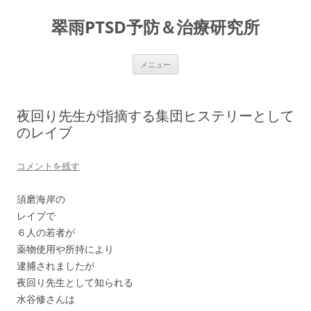
コ
ン
翠雨PTSD予防＆治療研究所
テ
ン
ツ
へ
ス
メニュー
キ
ッ
プ
夜回り先生が指摘する集団ヒステリーとして
のレイブ
コメントを残す
須磨海岸の
レイブで
６人の若者が
薬物使用や所持により
逮捕されましたが
夜回り先生として知られる
水谷修さんは