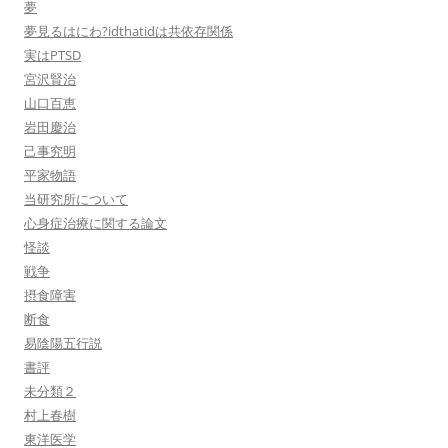
夢
夢見るはにわ?idthatidは共依存関係
実はPTSD
宮沢賢治
山口百恵
岩田慶治
己事究明
平家物語
当研究所について
心身症治療に関する論文
怪談
戦争
摂食障害
断食
易陰陽五行説
書評
未分類２
村上春樹
東洋医学