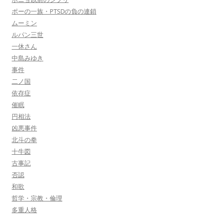
ポーの一族・PTSDの負の連鎖
ムーミン
ルパン三世
一休さん
中島みゆき
事件
二ノ国
依存症
催眠
円相法
凶悪事件
北斗の拳
十牛図
古事記
否認
和歌
哲学・宗教・倫理
多重人格