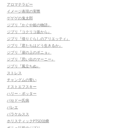
アロマテラピー
イメージ表現の実際
ゲゲゲの鬼太郎
ジブリ『かぐや姫の物語』
ジブリ『コクリコ坂から』
ジブリ『借りぐらしのアリエッティ』
ジブリ『君たちはどう生きるか』
ジブリ『崖の上のポニョ』
ジブリ『思い出のマーニー』
ジブリ『風立ちぬ』
ストレス
チャングムの誓い
ドストエフスキー
ハリー・ポッター
バセドー氏病
バレエ
パラケルスス
ホリスティックPTSD治療
ポニョ以前のジブリ