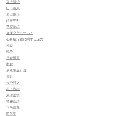
宮沢賢治
山口百恵
岩田慶治
己事究明
平家物語
当研究所について
心身症治療に関する論文
怪談
戦争
摂食障害
断食
易陰陽五行説
書評
未分類２
村上春樹
東洋医学
枝雀落語
正法眼蔵
民俗学