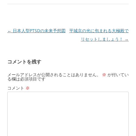
投
←
日本人型PTSDの未来予想図
平城京の光に包まれる大極殿で
稿
リセットしましょう！
→
ナ
ビ
コメントを残す
ゲ
ー
メールアドレスが公開されることはありません。
※
が付いてい
る欄は必須項目です
シ
コメント
※
ョ
ン