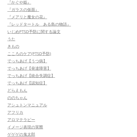
『かぐや姫』
『ガラスの仮面』
『メアリと魔女の花』
『レッドタートル ある島の物語』
いじめPTSD予防に関する論文
うた
きもの
こころのケア(PTSD予防)
でっちあげ【うつ病】
でっちあげ【発達障害】
でっちあげ【統合失調症】
でっちあげ【認知症】
どらえもん
ののちゃん
アシュトンマニュアル
アフリカ
アロマテラピー
イメージ表現の実際
ゲゲゲの鬼太郎