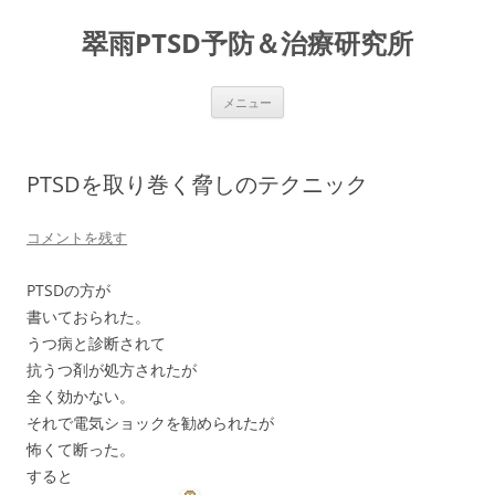
コ
ン
翠雨PTSD予防＆治療研究所
テ
ン
ツ
へ
ス
メニュー
キ
ッ
プ
PTSDを取り巻く脅しのテクニック
コメントを残す
PTSDの方が
書いておられた。
うつ病と診断されて
抗うつ剤が処方されたが
全く効かない。
それで電気ショックを勧められたが
怖くて断った。
すると