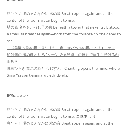
息ひらく 場のまんなかに 水の音 Breath opens again, and at the
center of the room, water begins to rise.
塔の底 名を奪われし子の息 Beneath a tower that never truly stood,
a small life breathes again—born from the collapse no one dared to
see.
「盛美園 沈黙の塔より生まれし声」＠バベルの塔のアリエッティ
絶対無の 風のほとり WEターン ＠見当違いの批判で蘇生し続ける西
田哲学
真言ひらき 意馬の影と 心むすぶ Chanting opens the mind, where
Sima Yi’s spirit-animal quietly dwells.
最近のコメント
息ひらく 場のまんなかに 水の音 Breath opens again, and at the
center of the room, water begins to rise.
に
翠雨
より
息ひらく 場のまんなかに 水の音 Breath opens again, and at the