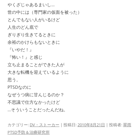
やくざじゃあるまいし…
世の中には（専門家の仮面を被った）
とんでもない人がいるけど
人生のどん底で
ぎりぎり生きてるときに
余裕のかけらもないときに
『いやだ！』
『怖い！』と感じ
立ち止まることができた人が
大きな転機を迎えているように
思う。
PTSDなのに
なぜうつ病に甘んじるのか？
不思議で仕方なかったけど
…そういうことだったんだね。
カテゴリー:
DV・ストーカー
| 投稿日:
2010年8月21日
|
投稿者:
翠雨
PTSD予防＆治療研究所