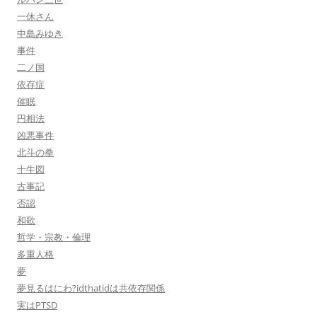
一休さん
中島みゆき
事件
二ノ国
依存症
催眠
円相法
凶悪事件
北斗の拳
十牛図
古事記
否認
和歌
哲学・宗教・倫理
多重人格
夢
夢見るはにわ?idthatidは共依存関係
実はPTSD