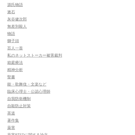
源氏物語
漱石
灰谷健次郎
無差別殺人
物語
獅子頭
百人一首
私のネットストーカー被害裁判
箱庭療法
精神分析
聖書
能・歌舞伎・文楽など
臨床心理士・公認心理師
自我防衛機制
自殺防止対策
茶道
著作集
薬害
薬害PTSDに関する論文