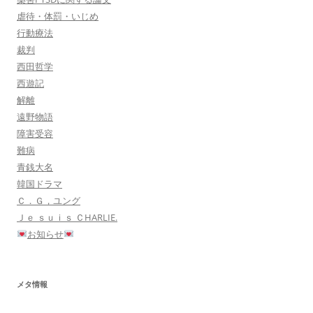
虐待・体罰・いじめ
行動療法
裁判
西田哲学
西遊記
解離
遠野物語
障害受容
難病
青銭大名
韓国ドラマ
Ｃ．Ｇ，ユング
Ｊｅ ｓｕｉｓ ＣHARLIE.
お知らせ
メタ情報