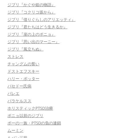
ジブリ『かぐや姫の物語』
ジブリ『コクリコ坂から』
ジブリ『借りぐらしのアリエッティ』
ジブリ『君たちはどう生きるか』
ジブリ『崖の上のポニョ』
ジブリ『思い出のマーニー』
ジブリ『風立ちぬ』
ストレス
チャングムの誓い
ドストエフスキー
ハリー・ポッター
バセドー氏病
バレエ
パラケルスス
ホリスティックPTSD治療
ポニョ以前のジブリ
ポーの一族・PTSDの負の連鎖
ムーミン
ルパン三世