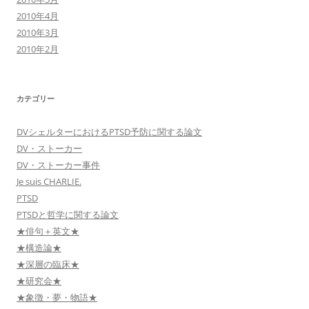
2010年4月
2010年3月
2010年2月
カテゴリー
DVシェルターにおけるPTSD予防に関する論文
DV・ストーカー
DV・ストーカー事件
Je suis CHARLIE.
PTSD
PTSDと哲学に関する論文
★俳句＋英文★
★構造論★
★深層の臨床★
★研究会★
★象徴・夢・物語★