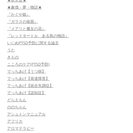
★研究会★
★象徴・夢・物語★
『かぐや姫』
『ガラスの仮面』
『メアリと魔女の花』
『レッドタートル ある島の物語』
いじめPTSD予防に関する論文
うた
きもの
こころのケア(PTSD予防)
でっちあげ【うつ病】
でっちあげ【発達障害】
でっちあげ【統合失調症】
でっちあげ【認知症】
どらえもん
ののちゃん
アシュトンマニュアル
アフリカ
アロマテラピー