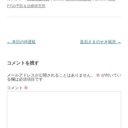
PTSD予防＆治療研究所
投
←
本日のJR遅延
皇后さまのせき喘息
→
稿
ナ
コメントを残す
ビ
ゲ
メールアドレスが公開されることはありません。
※
が付いてい
る欄は必須項目です
ー
コメント
※
シ
ョ
ン