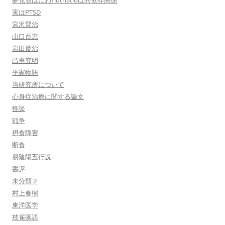
夢見るはにわ?idthatidは共依存関係
実はPTSD
宮沢賢治
山口百恵
岩田慶治
己事究明
平家物語
当研究所について
心身症治療に関する論文
怪談
戦争
摂食障害
断食
易陰陽五行説
書評
未分類２
村上春樹
東洋医学
枝雀落語