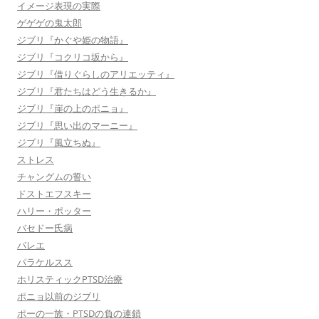
イメージ表現の実際
ゲゲゲの鬼太郎
ジブリ『かぐや姫の物語』
ジブリ『コクリコ坂から』
ジブリ『借りぐらしのアリエッティ』
ジブリ『君たちはどう生きるか』
ジブリ『崖の上のポニョ』
ジブリ『思い出のマーニー』
ジブリ『風立ちぬ』
ストレス
チャングムの誓い
ドストエフスキー
ハリー・ポッター
バセドー氏病
バレエ
パラケルスス
ホリスティックPTSD治療
ポニョ以前のジブリ
ポーの一族・PTSDの負の連鎖