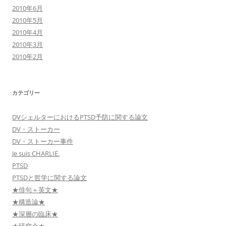
2010年6月
2010年5月
2010年4月
2010年3月
2010年2月
カテゴリー
DVシェルターにおけるPTSD予防に関する論文
DV・ストーカー
DV・ストーカー事件
Je suis CHARLIE.
PTSD
PTSDと哲学に関する論文
★俳句＋英文★
★構造論★
★深層の臨床★