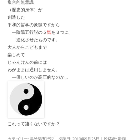
集合的無意識
（歴史的身体）が
創造した
平和的哲学の象徴ですから
―陰陽五行説の５
気
を３つに
進化させたものです。
大人からこどもまで
楽しめて
じゃんけんの前には
わがままは通用しません。
―優しいのか高圧的なのか…
これって凄くないですか？
カテゴリー:
易陰陽五行説
| 投稿日:
2010年9月25日
|
投稿者:
翠雨