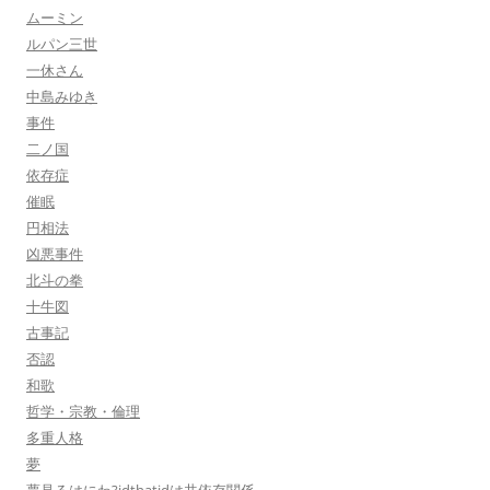
ムーミン
ルパン三世
一休さん
中島みゆき
事件
二ノ国
依存症
催眠
円相法
凶悪事件
北斗の拳
十牛図
古事記
否認
和歌
哲学・宗教・倫理
多重人格
夢