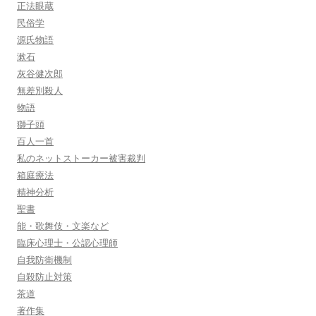
正法眼蔵
民俗学
源氏物語
漱石
灰谷健次郎
無差別殺人
物語
獅子頭
百人一首
私のネットストーカー被害裁判
箱庭療法
精神分析
聖書
能・歌舞伎・文楽など
臨床心理士・公認心理師
自我防衛機制
自殺防止対策
茶道
著作集