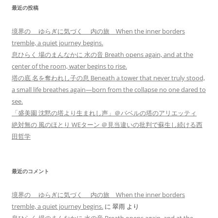
最近の投稿
境界の ゆらぎに気づく 内の旅 When the inner borders
tremble, a quiet journey begins.
息ひらく 場のまんなかに 水の音 Breath opens again, and at the
center of the room, water begins to rise.
塔の底 名を奪われし子の息 Beneath a tower that never truly stood,
a small life breathes again—born from the collapse no one dared to
see.
「盛美園 沈黙の塔より生まれし声」＠バベルの塔のアリエッティ
絶対無の 風のほとり WEターン ＠見当違いの批判で蘇生し続ける西
田哲学
最近のコメント
境界の ゆらぎに気づく 内の旅 When the inner borders
tremble, a quiet journey begins.
に
翠雨
より