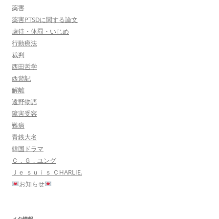
薬害
薬害PTSDに関する論文
虐待・体罰・いじめ
行動療法
裁判
西田哲学
西遊記
解離
遠野物語
障害受容
難病
青銭大名
韓国ドラマ
Ｃ．Ｇ，ユング
Ｊｅ ｓｕｉｓ ＣHARLIE.
お知らせ
メタ情報