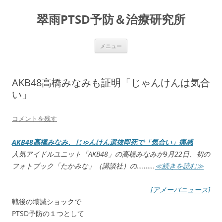
コ
ン
翠雨PTSD予防＆治療研究所
テ
ン
ツ
へ
ス
メニュー
キ
ッ
プ
AKB48高橋みなみも証明「じゃんけんは気合
い」
コメントを残す
AKB48高橋みなみ、じゃんけん選抜即死で「気合い」痛感
人気アイドルユニット「AKB48」の高橋みなみが9月22日、初の
フォトブック「たかみな」（講談社）の……….
≪続きを読む≫
[アメーバニュース]
戦後の壊滅ショックで
PTSD予防の１つとして