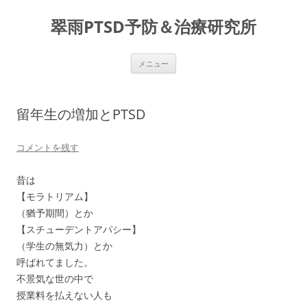
コ
ン
翠雨PTSD予防＆治療研究所
テ
ン
ツ
へ
ス
メニュー
キ
ッ
プ
留年生の増加とPTSD
コメントを残す
昔は
【モラトリアム】
（猶予期間）とか
【スチューデントアパシー】
（学生の無気力）とか
呼ばれてました。
不景気な世の中で
授業料を払えない人も