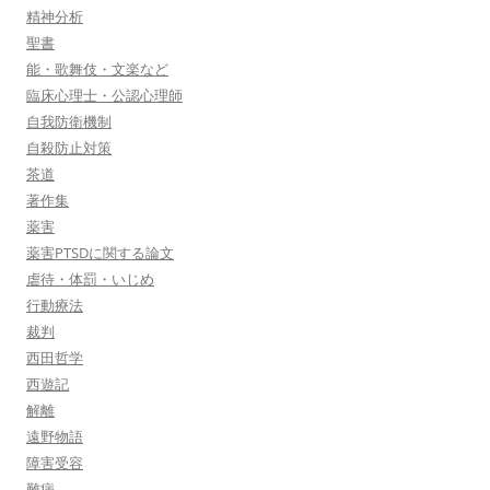
精神分析
聖書
能・歌舞伎・文楽など
臨床心理士・公認心理師
自我防衛機制
自殺防止対策
茶道
著作集
薬害
薬害PTSDに関する論文
虐待・体罰・いじめ
行動療法
裁判
西田哲学
西遊記
解離
遠野物語
障害受容
難病