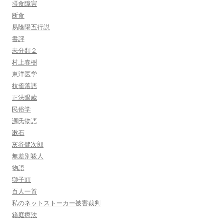
摂食障害
断食
易陰陽五行説
書評
未分類２
村上春樹
東洋医学
枝雀落語
正法眼蔵
民俗学
源氏物語
漱石
灰谷健次郎
無差別殺人
物語
獅子頭
百人一首
私のネットストーカー被害裁判
箱庭療法