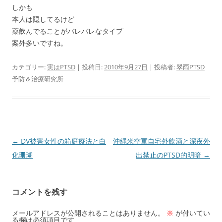
しかも
本人は隠してるけど
薬飲んでることがバレバレなタイプ
案外多いですね。
カテゴリー:
実はPTSD
| 投稿日:
2010年9月27日
|
投稿者:
翠雨PTSD
予防＆治療研究所
投
←
DV被害女性の箱庭療法と白
沖縄米空軍自宅外飲酒と深夜外
稿
化珊瑚
出禁止のPTSD的明暗
→
ナ
ビ
コメントを残す
ゲ
ー
メールアドレスが公開されることはありません。
※
が付いてい
る欄は必須項目です