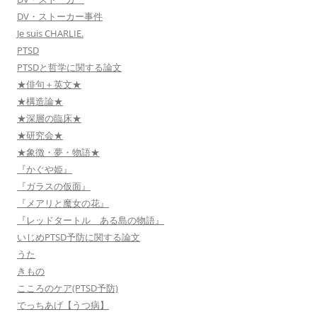
DV・ストーカー事件
Je suis CHARLIE.
PTSD
PTSDと哲学に関する論文
★俳句＋英文★
★構造論★
★深層の臨床★
★研究会★
★象徴・夢・物語★
『かぐや姫』
『ガラスの仮面』
『メアリと魔女の花』
『レッドタートル ある島の物語』
いじめPTSD予防に関する論文
うた
きもの
こころのケア(PTSD予防)
でっちあげ【うつ病】