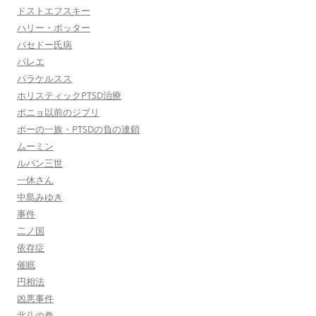
ドストエフスキー
ハリー・ポッター
バセドー氏病
バレエ
パラケルスス
ホリスティックPTSD治療
ポニョ以前のジブリ
ポーの一族・PTSDの負の連鎖
ムーミン
ルパン三世
一休さん
中島みゆき
事件
二ノ国
依存症
催眠
円相法
凶悪事件
北斗の拳