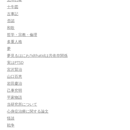
十牛図
古事記
否認
和歌
哲学・宗教・倫理
多重人格
夢
夢見るはにわ?idthatidは共依存関係
実はPTSD
宮沢賢治
山口百恵
岩田慶治
己事究明
平家物語
当研究所について
心身症治療に関する論文
怪談
戦争