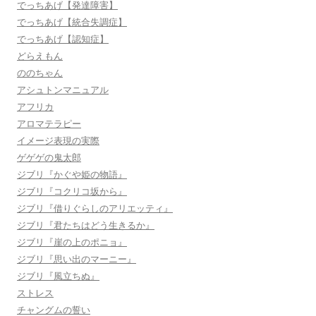
でっちあげ【発達障害】
でっちあげ【統合失調症】
でっちあげ【認知症】
どらえもん
ののちゃん
アシュトンマニュアル
アフリカ
アロマテラピー
イメージ表現の実際
ゲゲゲの鬼太郎
ジブリ『かぐや姫の物語』
ジブリ『コクリコ坂から』
ジブリ『借りぐらしのアリエッティ』
ジブリ『君たちはどう生きるか』
ジブリ『崖の上のポニョ』
ジブリ『思い出のマーニー』
ジブリ『風立ちぬ』
ストレス
チャングムの誓い