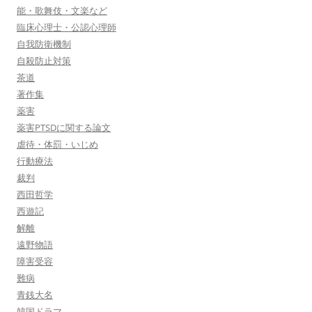
能・歌舞伎・文楽など
臨床心理士・公認心理師
自我防衛機制
自殺防止対策
茶道
著作集
薬害
薬害PTSDに関する論文
虐待・体罰・いじめ
行動療法
裁判
西田哲学
西遊記
解離
遠野物語
障害受容
難病
青銭大名
韓国ドラマ