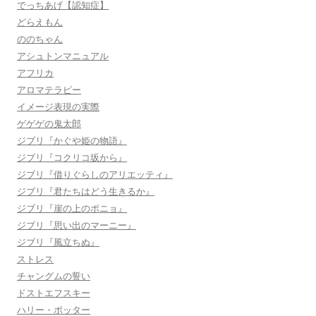
でっちあげ【認知症】
どらえもん
ののちゃん
アシュトンマニュアル
アフリカ
アロマテラピー
イメージ表現の実際
ゲゲゲの鬼太郎
ジブリ『かぐや姫の物語』
ジブリ『コクリコ坂から』
ジブリ『借りぐらしのアリエッティ』
ジブリ『君たちはどう生きるか』
ジブリ『崖の上のポニョ』
ジブリ『思い出のマーニー』
ジブリ『風立ちぬ』
ストレス
チャングムの誓い
ドストエフスキー
ハリー・ポッター