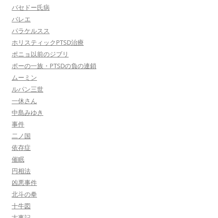
バセドー氏病
バレエ
パラケルスス
ホリスティックPTSD治療
ポニョ以前のジブリ
ポーの一族・PTSDの負の連鎖
ムーミン
ルパン三世
一休さん
中島みゆき
事件
二ノ国
依存症
催眠
円相法
凶悪事件
北斗の拳
十牛図
古事記