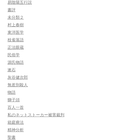
易陰陽五行説
書評
未分類２
村上春樹
東洋医学
枝雀落語
正法眼蔵
民俗学
源氏物語
漱石
灰谷健次郎
無差別殺人
物語
獅子頭
百人一首
私のネットストーカー被害裁判
箱庭療法
精神分析
聖書