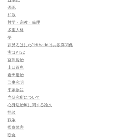
否認
和歌
哲学・宗教・倫理
多重人格
夢
夢見るはにわ?idthatidは共依存関係
実はPTSD
宮沢賢治
山口百恵
岩田慶治
己事究明
平家物語
当研究所について
心身症治療に関する論文
怪談
戦争
摂食障害
断食