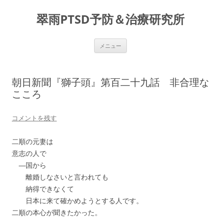
コ
ン
翠雨PTSD予防＆治療研究所
テ
ン
ツ
へ
ス
メニュー
キ
ッ
プ
朝日新聞『獅子頭』第百二十九話 非合理な
こころ
コメントを残す
二順の元妻は
意志の人で
―国から
離婚しなさいと言われても
納得できなくて
日本に来て確かめようとする人です。
二順の本心が聞きたかった。