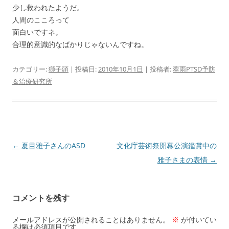
少し救われたようだ。
人間のこころって
面白いですネ。
合理的意識的なばかりじゃないんですね。
カテゴリー:
獅子頭
| 投稿日:
2010年10月1日
|
投稿者:
翠雨PTSD予防
＆治療研究所
投
←
夏目雅子さんのASD
文化庁芸術祭開幕公演鑑賞中の
稿
雅子さまの表情
→
ナ
ビ
コメントを残す
ゲ
ー
メールアドレスが公開されることはありません。
※
が付いてい
る欄は必須項目です