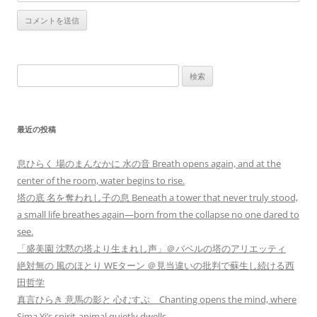
検
索:
最近の投稿
息ひらく 場のまんなかに 水の音 Breath opens again, and at the
center of the room, water begins to rise.
塔の底 名を奪われし子の息 Beneath a tower that never truly stood,
a small life breathes again—born from the collapse no one dared to
see.
「盛美園 沈黙の塔より生まれし声」＠バベルの塔のアリエッティ
絶対無の 風のほとり WEターン ＠見当違いの批判で蘇生し続ける西
田哲学
真言ひらき 意馬の影と 心むすぶ Chanting opens the mind, where
Sima Yi’s spirit-animal quietly dwells.