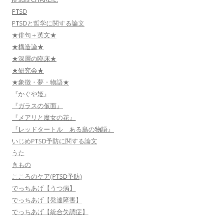
PTSD
PTSDと哲学に関する論文
★俳句＋英文★
★構造論★
★深層の臨床★
★研究会★
★象徴・夢・物語★
『かぐや姫』
『ガラスの仮面』
『メアリと魔女の花』
『レッドタートル ある島の物語』
いじめPTSD予防に関する論文
うた
きもの
こころのケア(PTSD予防)
でっちあげ【うつ病】
でっちあげ【発達障害】
でっちあげ【統合失調症】