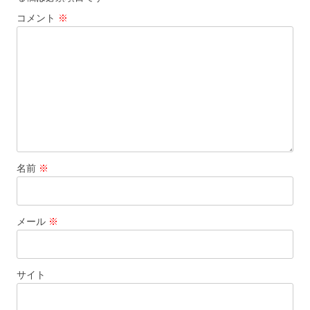
シ
コメント
※
ョ
ン
名前
※
メール
※
サイト