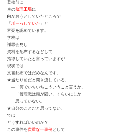
登校前に
車の
修理工場
に
向かおうとしていたところで
「
ボーっしていた
」と
容疑を認めています。
学校は
謝罪会見し
資料を配布するなどして
指導していたと言っていますが
現状では
文書配布ではだめなんです。
★当たり前だと聞き流している。
―「何でいちいちこういうこと言うか」
「管理職は頭が固い」くらいにしか
思っていない。
★自分のことだと思ってない。
では
どうすればいいのか？
この事件を
貴重な一事例
として