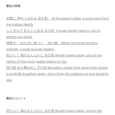
最近の投稿
水際に 声のうまれる 深き影 At the water’s edge, a voice rises from
the hidden depth.
ふと立ちて 足もとにある 今の息 A quiet breath returns you to
where you stand.
境界の ゆらぎに気づく 内の旅 When the inner borders
tremble, a quiet journey begins.
息ひらく 場のまんなかに 水の音 Breath opens again, and at the
center of the room, water begins to rise.
塔の底 名を奪われし子の息 Beneath a tower that never truly stood,
a small life breathes again—born from the collapse no one dared to
see.
最近のコメント
息ひらく 場のまんなかに 水の音 Breath opens again, and at the