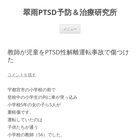
コ
ン
翠雨PTSD予防＆治療研究所
テ
ン
ツ
へ
ス
メニュー
キ
ッ
プ
教師が児童をPTSD性解離運転事故で傷つけ
た
コメントを残す
宇都宮市の小学校の前で
登校中の小学生の列に車が突っ込み
小学校5年の女の子ら5人が
重軽傷です。
運転していたのは
子供たちが通う
小学校の教師（56）でした。