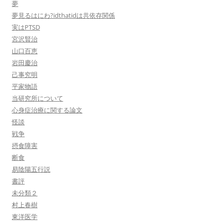
夢
夢見るはにわ?idthatidは共依存関係
実はPTSD
宮沢賢治
山口百恵
岩田慶治
己事究明
平家物語
当研究所について
心身症治療に関する論文
怪談
戦争
摂食障害
断食
易陰陽五行説
書評
未分類２
村上春樹
東洋医学