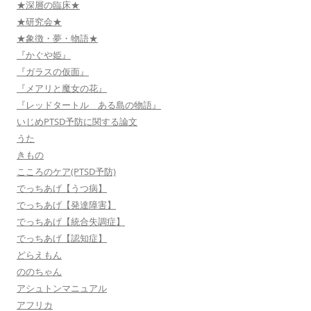
★深層の臨床★
★研究会★
★象徴・夢・物語★
『かぐや姫』
『ガラスの仮面』
『メアリと魔女の花』
『レッドタートル ある島の物語』
いじめPTSD予防に関する論文
うた
きもの
こころのケア(PTSD予防)
でっちあげ【うつ病】
でっちあげ【発達障害】
でっちあげ【統合失調症】
でっちあげ【認知症】
どらえもん
ののちゃん
アシュトンマニュアル
アフリカ