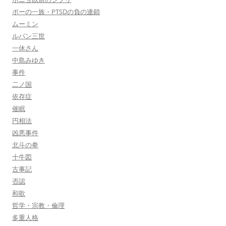
ポーの一族・PTSDの負の連鎖
ムーミン
ルパン三世
一休さん
中島みゆき
事件
二ノ国
依存症
催眠
円相法
凶悪事件
北斗の拳
十牛図
古事記
否認
和歌
哲学・宗教・倫理
多重人格