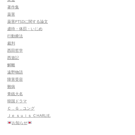
著作集
薬害
薬害PTSDに関する論文
虐待・体罰・いじめ
行動療法
裁判
西田哲学
西遊記
解離
遠野物語
障害受容
難病
青銭大名
韓国ドラマ
Ｃ．Ｇ，ユング
Ｊｅ ｓｕｉｓ ＣHARLIE.
お知らせ