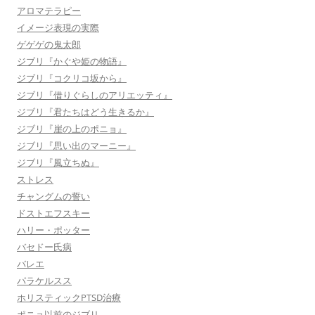
アロマテラピー
イメージ表現の実際
ゲゲゲの鬼太郎
ジブリ『かぐや姫の物語』
ジブリ『コクリコ坂から』
ジブリ『借りぐらしのアリエッティ』
ジブリ『君たちはどう生きるか』
ジブリ『崖の上のポニョ』
ジブリ『思い出のマーニー』
ジブリ『風立ちぬ』
ストレス
チャングムの誓い
ドストエフスキー
ハリー・ポッター
バセドー氏病
バレエ
パラケルスス
ホリスティックPTSD治療
ポニョ以前のジブリ