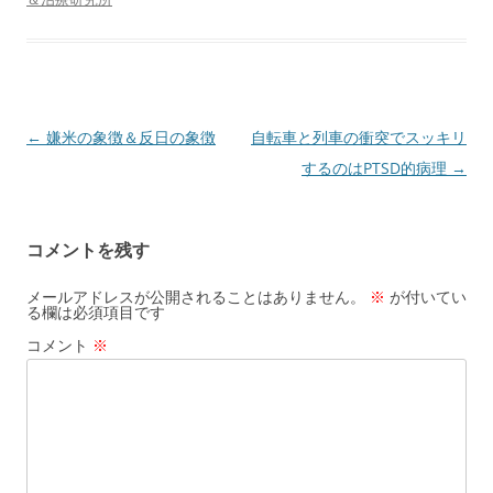
投
←
嫌米の象徴＆反日の象徴
自転車と列車の衝突でスッキリ
稿
するのはPTSD的病理
→
ナ
ビ
コメントを残す
ゲ
ー
メールアドレスが公開されることはありません。
※
が付いてい
る欄は必須項目です
シ
コメント
※
ョ
ン