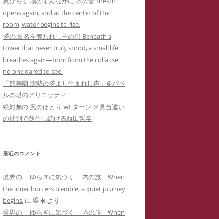
息ひらく 場のまんなかに 水の音 Breath
カー
メソッド 訴訟スキル編
り 心理療法とは何か？ 象徴で癒
イコドクターS 先生アメブロ休止
opens again, and at the center of the
ラップ訴訟①
ねらわれた闘病記ブログ１ 無断でサ
男子高校生のいじめPTSDによる不
されるPTSD（定価1,000円
）
陰にもネットストーカー
room, water begins to rise.
イバーストーカーの手下にされたア
登校とストラテラ等の離脱症状が解
個人情報収集手口】安談サイバー
人の発達障害 ＝ PTSD
塔の底 名を奪われし子の息 Beneath a
こころのケアの哲学 古事記に示さ
メーバブログの一事例(定価1,000円)
イコドクターS先生にもサイバー
消した母子合同箱庭療法の一事例(定
トーカー
メソッド 訴訟スキル
tower that never truly stood, a small life
れた普遍的エビデンス(定価1,000円
ーカーIDTHATIDは何度もスラ
価10,000円)
 スラップ訴訟③
breathes again—born from the collapse
)
プ訴訟恫喝
ねらわれた闘病記ブログ２ 実名とと
no one dared to see.
れでわかるか大人のADHD
直送】安談サイバーストーカー
ジブリによる拡充法『思い出のマー
もに無断でサイバーストーカーに症
「盛美園 沈黙の塔より生まれし声」＠バベ
バーストーカーIDTHATID あ
ソッド 訴訟スキル編
ニー』―PTSD性心身症を癒す円相
例報告されたアメーバブログの一事
ルの塔のアリエッティ
さまへのストーカー行為
法と『十牛図』の禅的世界―(定価
例(定価1,000円)
絶対無の 風のほとり WEターン ＠見当違い
珍述書】安談サイバーストーカー
ネットストーカーに引用された『最
バーストーカーIDTHATIDが学
1,000円)
の批判で蘇生し続ける西田哲学
メソッド 訴訟スキル編
新判例にみるインターネット上の名
サイバーストーカーIDTHATIDが悪
に送った怪文書① 自称解離性同
誉棄損の理論と実務』
発達障害なんかじゃない？！PTSD
用した「ちひろ」の攻撃的で執拗な
性障害「夢見るはにわ」に関する
からの自己実現モデルとしての『崖
ストーカーコメント集(定価1,000円)
偽情報
最近のコメント
の上のポニョ』(定価1,000円
)
サイバーストーカーIDTHATIDが悪
バーストーカーIDTHATIDが学
境界の ゆらぎに気づく 内の旅 When
自己実現の普遍的モデルとしてのジ
用した「みみタン」恐怖のSNS連続
に送った怪文書② 発達障害児の
the inner borders tremble, a quiet journey
ブリの『かぐや姫の物語』の象徴性
送信記録(定価1,000円)
「みみタン」に関する虚偽情報
begins.
に
翠雨
より
―華厳経と陰陽五行説の習合―(定価
境界の ゆらぎに気づく 内の旅 When
サイバーストーカーIDTHATIDが悪
バーストーカーIDTHATIDが学
1,000円)