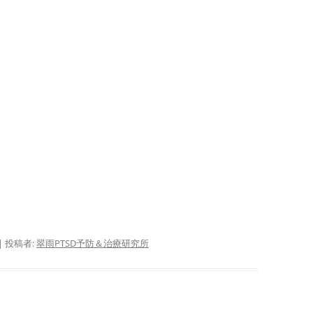
サ
護
サ
活
サ
抄
闘
り
偽
サ
|
投稿者:
翠雨PTSD予防＆治療研究所
ID
か