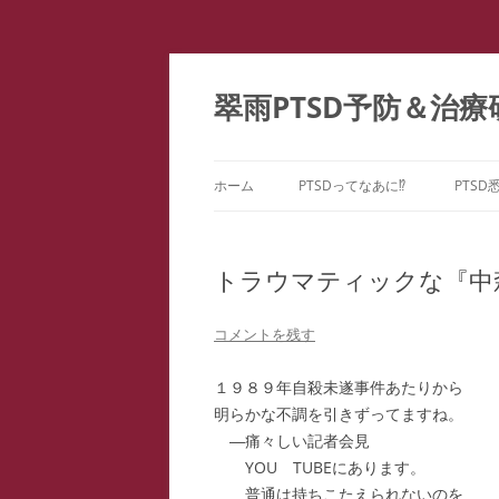
コ
ン
テ
翠雨PTSD予防＆治療
ン
ツ
へ
ス
キ
ッ
ホーム
PTSDってなあに⁉
PTSD
プ
PTSDの百花繚乱
PTS
ー
トラウマティックな『中
こころのケア ＝ PTSD予防
PTS
どうしてPTSDになるの⁉
コメントを残す
PTS
１９８９年自殺未遂事件あたりから
PTS
明らかな不調を引きずってますね。
―痛々しい記者会見
教育
YOU TUBEにあります。
ファ
普通は持ちこたえられないのを