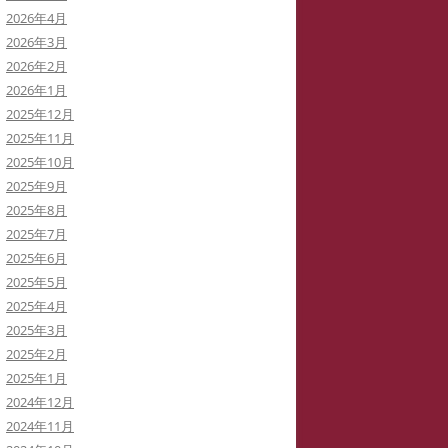
2026年4月
イバーストーカーと訴訟代理人弁
2026年3月
士
2026年2月
2026年1月
イバーストーカーによる私の学会
2025年12月
動の妨害
2025年11月
2025年10月
イバーストーカーの虚言癖
2025年9月
2025年8月
録集を巡って
2025年7月
病ブログを書いていた「駅弁祭
2025年6月
」さんは知らないうちに実名の虚
2025年5月
症例に仕立てられた！
2025年4月
2025年3月
イバーストーカー
「警察がIPアドレスを公表してい
2025年2月
THATID(TLROS)は訴訟中でも嘘ば
る」と大嘘つきの安談サイバースト
2025年1月
り書き込みます。
ーカーIDTHATID
2024年12月
2024年11月