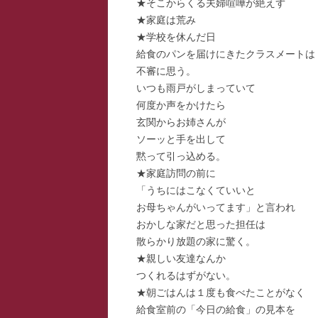
★そこからくる夫婦喧嘩が絶えず
★家庭は荒み
★学校を休んだ日
給食のパンを届けにきたクラスメートは
不審に思う。
いつも雨戸がしまっていて
何度か声をかけたら
玄関からお姉さんが
ソーッと手を出して
黙って引っ込める。
★家庭訪問の前に
「うちにはこなくていいと
お母ちゃんがいってます」と言われ
おかしな家だと思った担任は
散らかり放題の家に驚く。
★親しい友達なんか
つくれるはずがない。
★朝ごはんは１度も食べたことがなく
給食室前の「今日の給食」の見本を