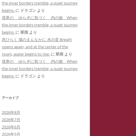
the inner borders tremble, a quiet journey
用した「ユリナ」の豹変コメント集
に送った怪文書③ 自称身障児の
begins.
に
ドラゴン
より
(定価1,000円)
「ユリナ」に関する虚偽情報
境界の ゆらぎに気づく 内の旅 When
サイバーストーカーIDTHATIDが悪
the inner borders tremble, a quiet journey
バーストーカーIDTHATIDが学
用した「夢見るはにわ」のゴロツキ
begins.
に
翠雨
より
に送った怪文書④ PTSDと診断
コメント集(定価1,000円)
息ひらく 場のまんなかに 水の音 Breath
れた薬学部学生「ちひろ」に関す
opens again, and at the center of the
虚偽情報
サイバーストーカーとSNS連続送信
room, water begins to rise.
に
翠雨
より
―複数の名前をつかった多重人格性
バーストーカーIDTHATIDが学
境界の ゆらぎに気づく 内の旅 When
ゴロツキコメントの一事例(定価
に送った怪文書⑤ 「臨床心理学
the inner borders tremble, a quiet journey
1,000円)
たち」に関しての虚偽情報
begins.
に
ドラゴン
より
バーストーカーIDTHATIDに名
しで奇襲威迫されブログ凍結のく
アーカイブ
先生
2026年8月
イバーストーカーIT攻略の一事例
2026年7月
多重人格性と依存症が顕著な
2026年6月
TSDとの気づきからゲーム・オー
2026年5月
ーまで―