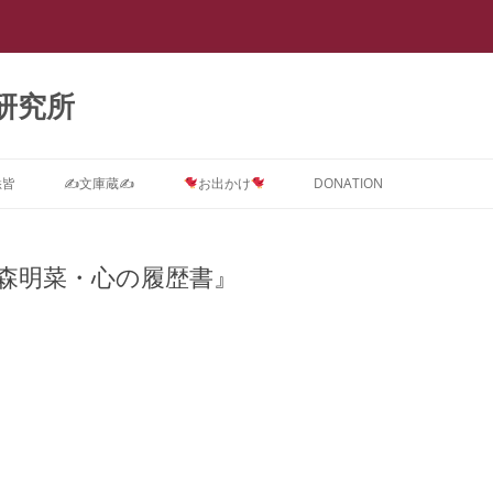
研究所
悉皆
✍文庫蔵✍
お出かけ
DONATION
Dに関するインテーク★質問コ
ストーカー ＝ PTSD
スライド集
会議室0
【スラップ訴訟】
スライド『サイバーストーカー研究
★DONATION BOX★
メソッド
速報
【
ス
で浮き彫りとなった臨床心理学系諸
森明菜・心の履歴書』
摂食障害(拒食症・過食症(カショオ)
DV被害者にはPTSD予防が必要で
抄録集
会議室１ SNS
【SNS連続送信１】安談サイバース
レディ・ガガの摂食障害もいじめ
抄録『サイバーストーカー研究で浮
【
学会の見識』(定価3,000円)
D治療コース
＝ PTSD
す。
トーカー
PTSDから
き彫りとなった臨床心理学系諸学会
メソッド
ー
箱庭画集
会議室２
の見識』(定価1,000円)
ラ
D予防コース
真子さまと複雑性PTSD
なぜ戦争してはいけないのでしょう
【SNS連続送信２】安談サイバース
遠野なぎこさんも毒親PTSDという
『ランボー』はベトナム帰還兵型
箱庭絵本
会議室３
【箱庭絵本】DVとこころのケア
か？
トーカー
名の摂食障害
PTSD
メソッド
【
Dアフターケアコース
ひきこもり ＝ PTSD
(PTSD予防)シリーズ『夢見るここ
ー
論文集
会議室４
PTSDに対する親子合同箱庭療法
離婚PTSD予防の子守歌『ヘイ・ジ
【怪文書１】安談サイバーストーカ
名曲『禁じられた遊び』も戦争孤児
ろ 実母に殺害されかけた女の子の
「
ラ
分析コース
ギャンブル=PTSD
事例集
ュード♪』
ー
のPTSD予防から
メソッド
トラウマを箱庭療法はどう癒やすの
カ
講演集
会議室５
サイバーストーカー研究で浮き彫り
か』(定価3,000円)
【
ら
スティングコース
吃音 ＝ PTSD
となった臨床心理学系諸学会の見識
PTSDに関する哲学論文集
本邦ユング派によるデタラメ「ここ
【自作自演】安談サイバーストーカ