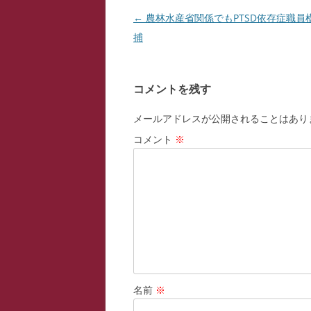
投
←
農林水産省関係でもPTSD依存症職員
稿
捕
ナ
ビ
コメントを残す
ゲ
ー
メールアドレスが公開されることはあり
シ
コメント
※
ョ
ン
名前
※