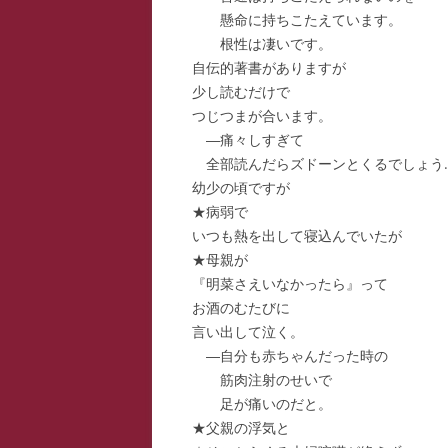
懸命に持ちこたえています。
スー
根性は凄いです。
自伝的著書がありますが
寺子
少し読むだけで
寺子
つじつまが合います。
―痛々しすぎて
寺子
全部読んだらズドーンとくるでしょう
幼少の頃ですが
駆け
★病弱で
いつも熱を出して寝込んでいたが
駆け
★母親が
駆け
『明菜さえいなかったら』って
お酒のむたびに
言い出して泣く。
―自分も赤ちゃんだった時の
筋肉注射のせいで
足が痛いのだと。
★父親の浮気と