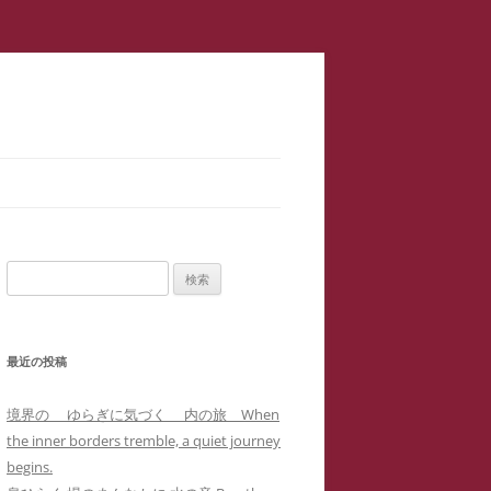
スラップ訴訟】速報
サロン１
検
二重起訴】安談サイバーストーカ
索:
メソッド 訴訟スキル編 ス
ップ訴訟④
最近の投稿
集団訴訟】安談サイバーストーカ
メソッド 訴訟スキル編 ス
ジブリ『思い出のマーニー』４回の
境界の ゆらぎに気づく 内の旅 When
職場に訴状送達」サイバーストー
ップ訴訟②
母子合同箱庭療法で治癒した中3女
the inner borders tremble, a quiet journey
ー「濫訴」による業務妨害の嫌が
子生徒のいじめPTSDによる難治性
begins.
提訴取り下げ】安談サイバースト
せから解雇まで
『借りぐらしのアリエッティ』よ
喘息の一事例(定価1,0000円)