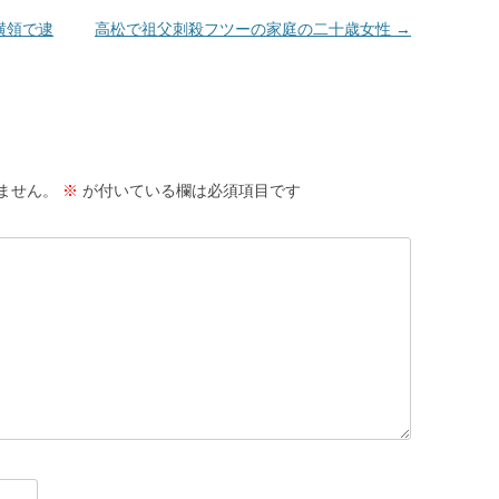
横領で逮
高松で祖父刺殺フツーの家庭の二十歳女性
→
ません。
※
が付いている欄は必須項目です