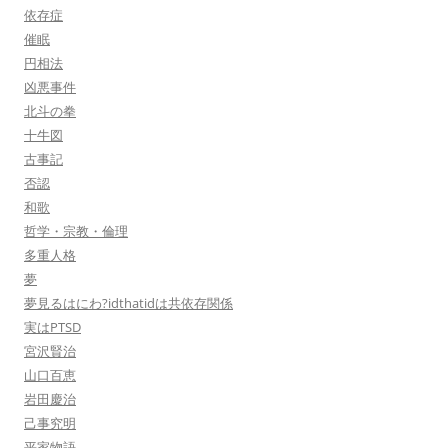
依存症
催眠
円相法
凶悪事件
北斗の拳
十牛図
古事記
否認
和歌
哲学・宗教・倫理
多重人格
夢
夢見るはにわ?idthatidは共依存関係
実はPTSD
宮沢賢治
山口百恵
岩田慶治
己事究明
平家物語