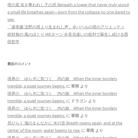
塔の底 名を奪われし子の息 Beneath a tower that never truly stood,
a small life breathes again—born from the collapse no one dared to
see.
「盛美園 沈黙の塔より生まれし声」＠バベルの塔のアリエッティ
絶対無の 風のほとり WEターン ＠見当違いの批判で蘇生し続ける西
田哲学
最近のコメント
境界の ゆらぎに気づく 内の旅 When the inner borders
tremble, a quiet journey begins.
に
翠雨
より
境界の ゆらぎに気づく 内の旅 When the inner borders
tremble, a quiet journey begins.
に
ドラゴン
より
境界の ゆらぎに気づく 内の旅 When the inner borders
tremble, a quiet journey begins.
に
翠雨
より
息ひらく 場のまんなかに 水の音 Breath opens again, and at the
center of the room, water begins to rise.
に
翠雨
より
境界の ゆらぎに気づく 内の旅 When the inner borders