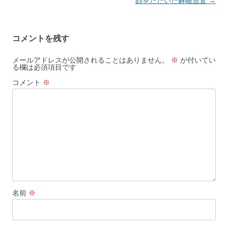
稿
顔をたたいた解離巡査
→
ナ
ビ
コメントを残す
ゲ
ー
メールアドレスが公開されることはありません。
※
が付いてい
る欄は必須項目です
シ
コメント
※
ョ
ン
名前
※