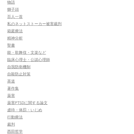
物語
獅子頭
百人一首
私のネットストーカー被害裁判
箱庭療法
精神分析
聖書
能・歌舞伎・文楽など
臨床心理士・公認心理師
自我防衛機制
自殺防止対策
茶道
著作集
薬害
薬害PTSDに関する論文
虐待・体罰・いじめ
行動療法
裁判
西田哲学