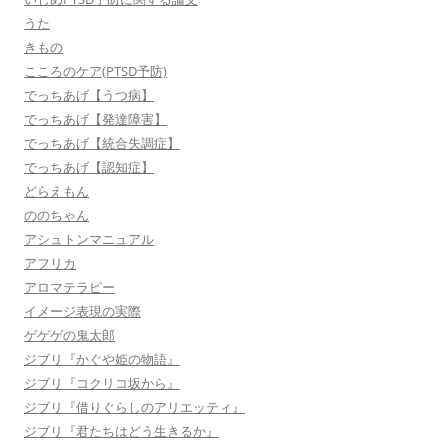
うた
きもの
こころのケア(PTSD予防)
でっちあげ【うつ病】
でっちあげ【発達障害】
でっちあげ【統合失調症】
でっちあげ【認知症】
どらえもん
ののちゃん
アシュトンマニュアル
アフリカ
アロマテラピー
イメージ表現の実際
ゲゲゲの鬼太郎
ジブリ『かぐや姫の物語』
ジブリ『コクリコ坂から』
ジブリ『借りぐらしのアリエッティ』
ジブリ『君たちはどう生きるか』