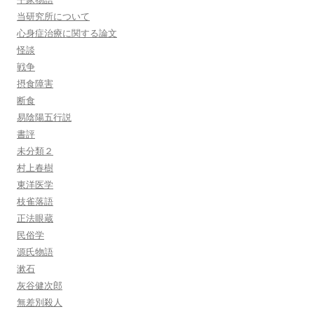
当研究所について
心身症治療に関する論文
怪談
戦争
摂食障害
断食
易陰陽五行説
書評
未分類２
村上春樹
東洋医学
枝雀落語
正法眼蔵
民俗学
源氏物語
漱石
灰谷健次郎
無差別殺人