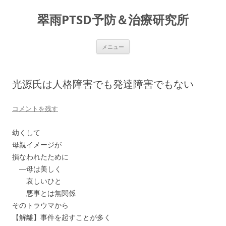
コ
ン
翠雨PTSD予防＆治療研究所
テ
ン
ツ
へ
ス
メニュー
キ
ッ
プ
光源氏は人格障害でも発達障害でもない
コメントを残す
幼くして
母親イメージが
損なわれたために
―母は美しく
哀しいひと
悪事とは無関係
そのトラウマから
【解離】事件を起すことが多く