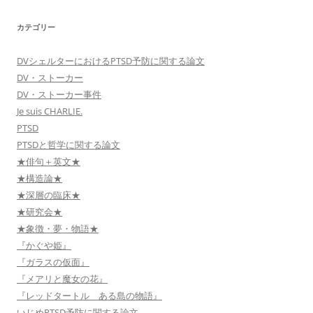
カテゴリー
DVシェルターにおけるPTSD予防に関する論文
DV・ストーカー
DV・ストーカー事件
Je suis CHARLIE.
PTSD
PTSDと哲学に関する論文
★俳句＋英文★
★構造論★
★深層の臨床★
★研究会★
★象徴・夢・物語★
『かぐや姫』
『ガラスの仮面』
『メアリと魔女の花』
『レッドタートル ある島の物語』
いじめPTSD予防に関する論文