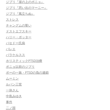
ジブリ『崖の上のポニョ』
ジブリ『思い出のマーニー』
ジブリ『風立ちぬ』
ストレス
チャングムの誓い
ドストエフスキー
ハリー・ポッター
バセドー氏病
バレエ
パラケルスス
ホリスティックPTSD治療
ポニョ以前のジブリ
ポーの一族・PTSDの負の連鎖
ムーミン
ルパン三世
一休さん
中島みゆき
事件
二ノ国