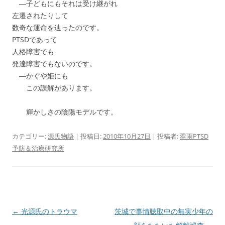
―子どもにもそれは受け継がれ
左遷されたりして
数奇な運命を辿ったのです。
PTSDであって
人格障害でも
発達障害でもないのです。
―かぐや姫にも
この誤解があります。
輝かしさの陰陽モデルです。
カテゴリー:
源氏物語
| 投稿日:
2010年10月27日
|
投稿者:
翠雨PTSD
予防＆治療研究所
投
←
光源氏のトラウマ
茨城で事情聴取中の無実少年の