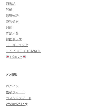
西遊記
解離
遠野物語
障害受容
難病
青銭大名
韓国ドラマ
Ｃ．Ｇ，ユング
Ｊｅ ｓｕｉｓ ＣHARLIE.
お知らせ
メタ情報
ログイン
投稿フィード
コメントフィード
WordPress.org