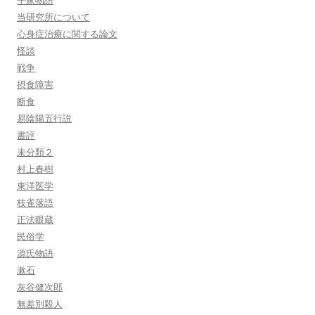
平家物語
当研究所について
心身症治療に関する論文
怪談
戦争
摂食障害
断食
易陰陽五行説
書評
未分類２
村上春樹
東洋医学
枝雀落語
正法眼蔵
民俗学
源氏物語
漱石
灰谷健次郎
無差別殺人