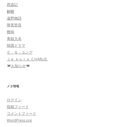
西遊記
解離
遠野物語
障害受容
難病
青銭大名
韓国ドラマ
Ｃ．Ｇ，ユング
Ｊｅ ｓｕｉｓ ＣHARLIE.
お知らせ
メタ情報
ログイン
投稿フィード
コメントフィード
WordPress.org