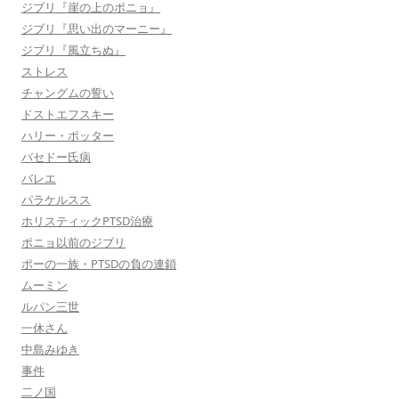
ジブリ『崖の上のポニョ』
ジブリ『思い出のマーニー』
ジブリ『風立ちぬ』
ストレス
チャングムの誓い
ドストエフスキー
ハリー・ポッター
バセドー氏病
バレエ
パラケルスス
ホリスティックPTSD治療
ポニョ以前のジブリ
ポーの一族・PTSDの負の連鎖
ムーミン
ルパン三世
一休さん
中島みゆき
事件
二ノ国