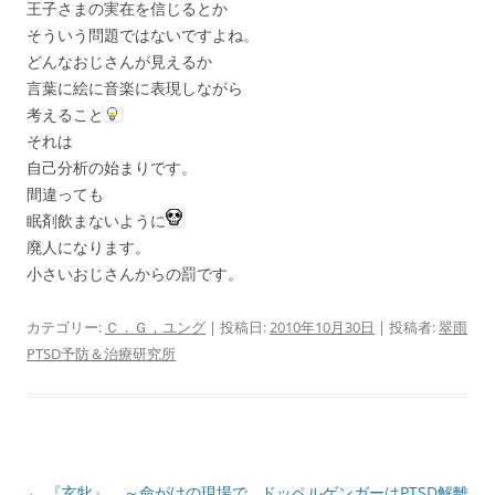
王子さまの実在を信じるとか
そういう問題ではないですよね。
どんなおじさんが見えるか
言葉に絵に音楽に表現しながら
考えること
それは
自己分析の始まりです。
間違っても
眠剤飲まないように
廃人になります。
小さいおじさんからの罰です。
カテゴリー:
Ｃ．Ｇ，ユング
| 投稿日:
2010年10月30日
|
投稿者:
翠雨
PTSD予防＆治療研究所
投
←
『玄牝』 ～命がけの現場で
ドッペルゲンガーはPTSD解離