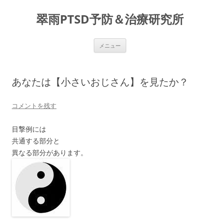
コ
ン
翠雨PTSD予防＆治療研究所
テ
ン
ツ
へ
ス
メニュー
キ
ッ
プ
あなたは【小さいおじさん】を見たか？
コメントを残す
目撃例には
共通する部分と
異なる部分があります。