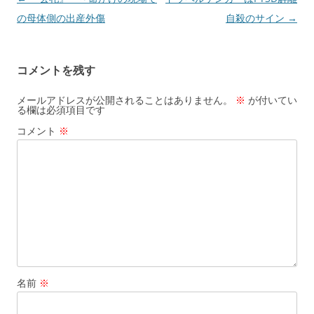
稿
の母体側の出産外傷
自殺のサイン
→
ナ
ビ
コメントを残す
ゲ
ー
メールアドレスが公開されることはありません。
※
が付いてい
る欄は必須項目です
シ
コメント
※
ョ
ン
名前
※