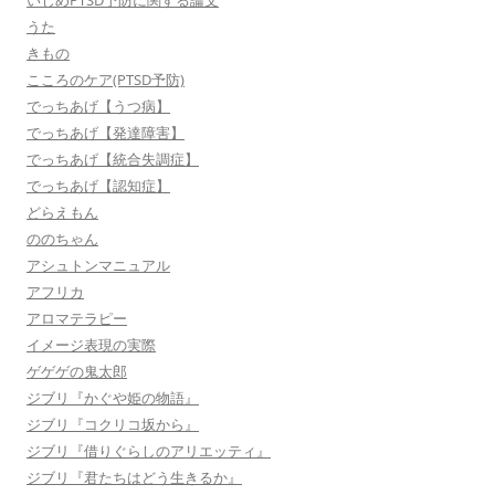
いじめPTSD予防に関する論文
うた
きもの
こころのケア(PTSD予防)
でっちあげ【うつ病】
でっちあげ【発達障害】
でっちあげ【統合失調症】
でっちあげ【認知症】
どらえもん
ののちゃん
アシュトンマニュアル
アフリカ
アロマテラピー
イメージ表現の実際
ゲゲゲの鬼太郎
ジブリ『かぐや姫の物語』
ジブリ『コクリコ坂から』
ジブリ『借りぐらしのアリエッティ』
ジブリ『君たちはどう生きるか』