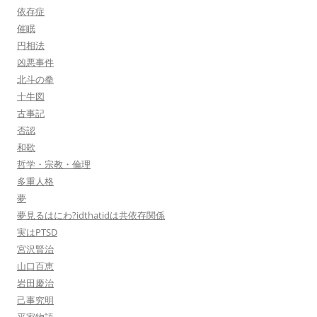
依存症
催眠
円相法
凶悪事件
北斗の拳
十牛図
古事記
否認
和歌
哲学・宗教・倫理
多重人格
夢
夢見るはにわ?idthatidは共依存関係
実はPTSD
宮沢賢治
山口百恵
岩田慶治
己事究明