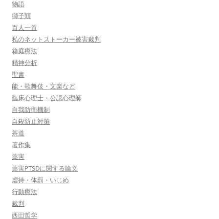
物語
獅子頭
百人一首
私のネットストーカー被害裁判
箱庭療法
精神分析
聖書
能・歌舞伎・文楽など
臨床心理士・公認心理師
自我防衛機制
自殺防止対策
茶道
著作集
薬害
薬害PTSDに関する論文
虐待・体罰・いじめ
行動療法
裁判
西田哲学