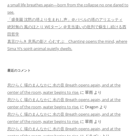
a small life breathes again—born from the collapse no one dared to
see.
「盛美園 沈黙の塔より生まれし声」＠バベルの塔のアリエッティ
絶対無の 風のほとり WEターン ＠見当違いの批判で蘇生し続ける西
田哲学
真言ひらき 意馬の影と 心むすぶ Chanting opens the mind, where
Sima Yi’s spirit-animal quietly dwells.
最近のコメント
息ひらく 場のまんなかに 水の音 Breath opens again, and at the
center of the room, water begins to rise.
に
翠雨
より
息ひらく 場のまんなかに 水の音 Breath opens again, and at the
center of the room, water begins to rise.
に
Dragon
より
息ひらく 場のまんなかに 水の音 Breath opens again, and at the
center of the room, water begins to rise.
に
翠雨
より
息ひらく 場のまんなかに 水の音 Breath opens again, and at the