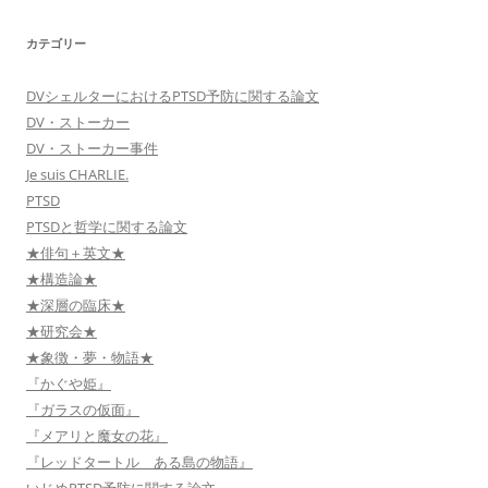
カテゴリー
DVシェルターにおけるPTSD予防に関する論文
DV・ストーカー
DV・ストーカー事件
Je suis CHARLIE.
PTSD
PTSDと哲学に関する論文
★俳句＋英文★
★構造論★
★深層の臨床★
★研究会★
★象徴・夢・物語★
『かぐや姫』
『ガラスの仮面』
『メアリと魔女の花』
『レッドタートル ある島の物語』