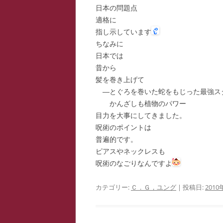
日本の問題点
適格に
指し示しています
ちなみに
日本では
昔から
髪を巻き上げて
―とぐろを巻いた蛇をもじった最強ス
かんざしも植物のパワー
目力を大事にしてきました。
呪術のポイントは
普遍的です。
ピアスやネックレスも
呪術のなごりなんですよ
カテゴリー:
Ｃ．Ｇ，ユング
| 投稿日:
2010