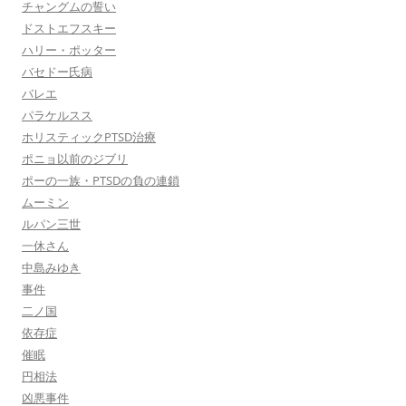
チャングムの誓い
ドストエフスキー
ハリー・ポッター
バセドー氏病
バレエ
パラケルスス
ホリスティックPTSD治療
ポニョ以前のジブリ
ポーの一族・PTSDの負の連鎖
ムーミン
ルパン三世
一休さん
中島みゆき
事件
二ノ国
依存症
催眠
円相法
凶悪事件