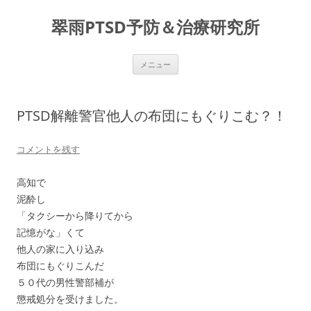
コ
ン
翠雨PTSD予防＆治療研究所
テ
ン
ツ
へ
ス
メニュー
キ
ッ
プ
PTSD解離警官他人の布団にもぐりこむ？！
コメントを残す
高知で
泥酔し
「タクシーから降りてから
記憶がな」くて
他人の家に入り込み
布団にもぐりこんだ
５０代の男性警部補が
懲戒処分を受けました。