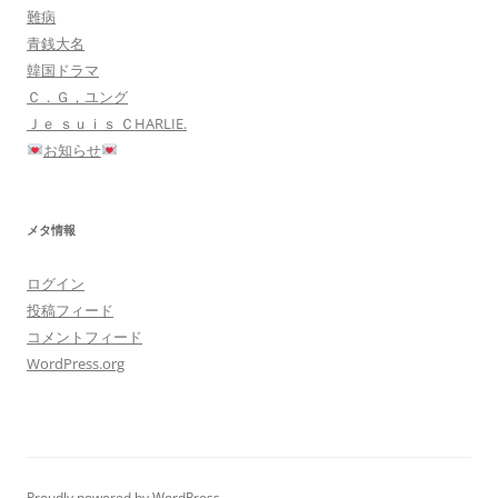
難病
青銭大名
韓国ドラマ
Ｃ．Ｇ，ユング
Ｊｅ ｓｕｉｓ ＣHARLIE.
お知らせ
メタ情報
ログイン
投稿フィード
コメントフィード
WordPress.org
Proudly powered by WordPress