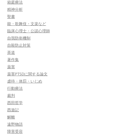
箱庭療法
精神分析
聖書
能・歌舞伎・文楽など
臨床心理士・公認心理師
自我防衛機制
自殺防止対策
茶道
著作集
薬害
薬害PTSDに関する論文
虐待・体罰・いじめ
行動療法
裁判
西田哲学
西遊記
解離
遠野物語
障害受容