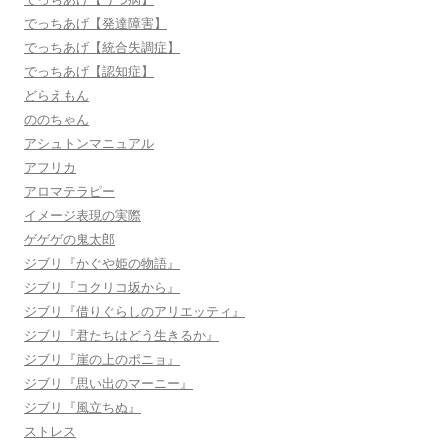
でっちあげ【発達障害】
でっちあげ【統合失調症】
でっちあげ【認知症】
どらえもん
ののちゃん
アシュトンマニュアル
アフリカ
アロマテラピー
イメージ表現の実際
ゲゲゲの鬼太郎
ジブリ『かぐや姫の物語』
ジブリ『コクリコ坂から』
ジブリ『借りぐらしのアリエッティ』
ジブリ『君たちはどう生きるか』
ジブリ『崖の上のポニョ』
ジブリ『思い出のマーニー』
ジブリ『風立ちぬ』
ストレス