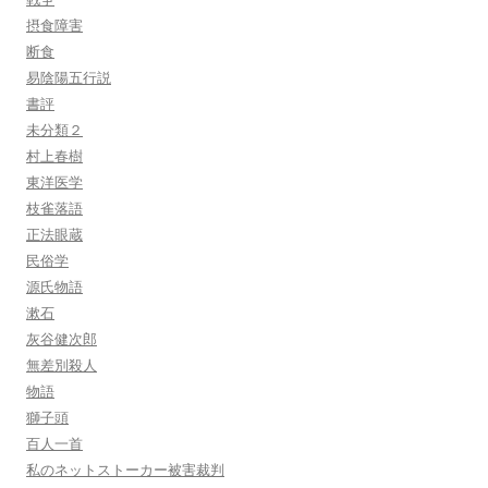
摂食障害
断食
易陰陽五行説
書評
未分類２
村上春樹
東洋医学
枝雀落語
正法眼蔵
民俗学
源氏物語
漱石
灰谷健次郎
無差別殺人
物語
獅子頭
百人一首
私のネットストーカー被害裁判