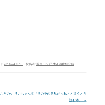
会
自殺 ＝ PTSD
腰痛 ＝ PTSD 『腰痛は怒り
母
である』より
不登校 ＝ PTSD
サイ
芸能人の体調不良・急死(変死)
会
＝ PTSD
さ
る
サイ
会
者
日:
2011年4月7日
|
投稿者:
翠雨PTSD予防＆治療研究所
サイ
指
ぷ
サ
ころのケ
リカちゃん本『世の中の意見が＜私＞と違うとき
―
P
読む本』
→
バ