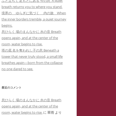
ふと立ちて 足もとにある 今の息 A quiet
カー
メソッド 訴訟スキル編
り 心理療法とは何か？ 象徴で癒
イコドクターS 先生アメブロ休止
breath returns you to where you stand.
ラップ訴訟①
ねらわれた闘病記ブログ１ 無断でサ
男子高校生のいじめPTSDによる不
されるPTSD（定価1,000円
）
陰にもネットストーカー
境界の ゆらぎに気づく 内の旅 When
イバーストーカーの手下にされたア
登校とストラテラ等の離脱症状が解
個人情報収集手口】安談サイバー
人の発達障害 ＝ PTSD
the inner borders tremble, a quiet journey
こころのケアの哲学 古事記に示さ
メーバブログの一事例(定価1,000円)
イコドクターS先生にもサイバー
消した母子合同箱庭療法の一事例(定
トーカー
メソッド 訴訟スキル
begins.
れた普遍的エビデンス(定価1,000円
ーカーIDTHATIDは何度もスラ
価10,000円)
 スラップ訴訟③
息ひらく 場のまんなかに 水の音 Breath
)
プ訴訟恫喝
ねらわれた闘病記ブログ２ 実名とと
opens again, and at the center of the
れでわかるか大人のADHD
直送】安談サイバーストーカー
ジブリによる拡充法『思い出のマー
もに無断でサイバーストーカーに症
room, water begins to rise.
バーストーカーIDTHATID あ
ソッド 訴訟スキル編
ニー』―PTSD性心身症を癒す円相
例報告されたアメーバブログの一事
塔の底 名を奪われし子の息 Beneath a
さまへのストーカー行為
法と『十牛図』の禅的世界―(定価
例(定価1,000円)
tower that never truly stood, a small life
珍述書】安談サイバーストーカー
ネットストーカーに引用された『最
バーストーカーIDTHATIDが学
1,000円)
breathes again—born from the collapse
メソッド 訴訟スキル編
新判例にみるインターネット上の名
サイバーストーカーIDTHATIDが悪
に送った怪文書① 自称解離性同
no one dared to see.
誉棄損の理論と実務』
発達障害なんかじゃない？！PTSD
用した「ちひろ」の攻撃的で執拗な
性障害「夢見るはにわ」に関する
からの自己実現モデルとしての『崖
ストーカーコメント集(定価1,000円)
偽情報
の上のポニョ』(定価1,000円
)
最近のコメント
サイバーストーカーIDTHATIDが悪
バーストーカーIDTHATIDが学
自己実現の普遍的モデルとしてのジ
用した「みみタン」恐怖のSNS連続
に送った怪文書② 発達障害児の
息ひらく 場のまんなかに 水の音 Breath
ブリの『かぐや姫の物語』の象徴性
送信記録(定価1,000円)
「みみタン」に関する虚偽情報
opens again, and at the center of the
―華厳経と陰陽五行説の習合―(定価
room, water begins to rise.
に
翠雨
より
サイバーストーカーIDTHATIDが悪
バーストーカーIDTHATIDが学
1,000円)