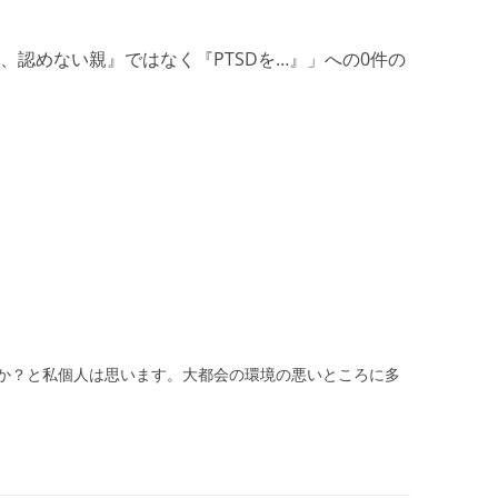
サ
、認めない親』ではなく『PTSDを…』
」への0件の
護
サ
活
サ
抄
闘
り
偽
か？と私個人は思います。大都会の環境の悪いところに多
サ
ID
か