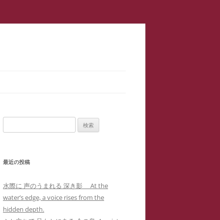
スラップ訴訟】速報
サロン１
検
二重起訴】安談サイバーストーカ
索:
メソッド 訴訟スキル編 ス
ップ訴訟④
最近の投稿
集団訴訟】安談サイバーストーカ
メソッド 訴訟スキル編 ス
ジブリ『思い出のマーニー』４回の
水際に 声のうまれる 深き影 At the
職場に訴状送達」サイバーストー
ップ訴訟②
母子合同箱庭療法で治癒した中3女
water’s edge, a voice rises from the
ー「濫訴」による業務妨害の嫌が
子生徒のいじめPTSDによる難治性
hidden depth.
提訴取り下げ】安談サイバースト
せから解雇まで
『借りぐらしのアリエッティ』よ
喘息の一事例(定価1,0000円)