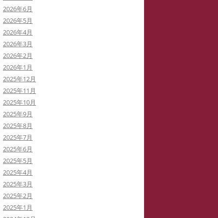
2026年6月
イバーストーカーと訴訟代理人弁
2026年5月
士
2026年4月
2026年3月
イバーストーカーによる私の学会
2026年2月
動の妨害
2026年1月
2025年12月
イバーストーカーの虚言癖
2025年11月
2025年10月
録集を巡って
2025年9月
病ブログを書いていた「駅弁祭
2025年8月
」さんは知らないうちに実名の虚
2025年7月
症例に仕立てられた！
2025年6月
2025年5月
イバーストーカー
「警察がIPアドレスを公表してい
2025年4月
THATID(TLROS)は訴訟中でも嘘ば
る」と大嘘つきの安談サイバースト
2025年3月
り書き込みます。
ーカーIDTHATID
2025年2月
2025年1月