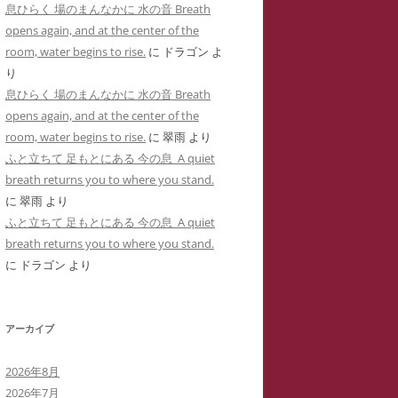
息ひらく 場のまんなかに 水の音 Breath
用した「ユリナ」の豹変コメント集
に送った怪文書③ 自称身障児の
opens again, and at the center of the
(定価1,000円)
「ユリナ」に関する虚偽情報
room, water begins to rise.
に
ドラゴン
よ
サイバーストーカーIDTHATIDが悪
り
バーストーカーIDTHATIDが学
用した「夢見るはにわ」のゴロツキ
息ひらく 場のまんなかに 水の音 Breath
に送った怪文書④ PTSDと診断
コメント集(定価1,000円)
opens again, and at the center of the
れた薬学部学生「ちひろ」に関す
room, water begins to rise.
に
翠雨
より
虚偽情報
サイバーストーカーとSNS連続送信
ふと立ちて 足もとにある 今の息 A quiet
―複数の名前をつかった多重人格性
バーストーカーIDTHATIDが学
breath returns you to where you stand.
ゴロツキコメントの一事例(定価
に送った怪文書⑤ 「臨床心理学
に
翠雨
より
1,000円)
たち」に関しての虚偽情報
ふと立ちて 足もとにある 今の息 A quiet
breath returns you to where you stand.
バーストーカーIDTHATIDに名
に
ドラゴン
より
しで奇襲威迫されブログ凍結のく
先生
アーカイブ
イバーストーカーIT攻略の一事例
多重人格性と依存症が顕著な
2026年8月
TSDとの気づきからゲーム・オー
2026年7月
ーまで―