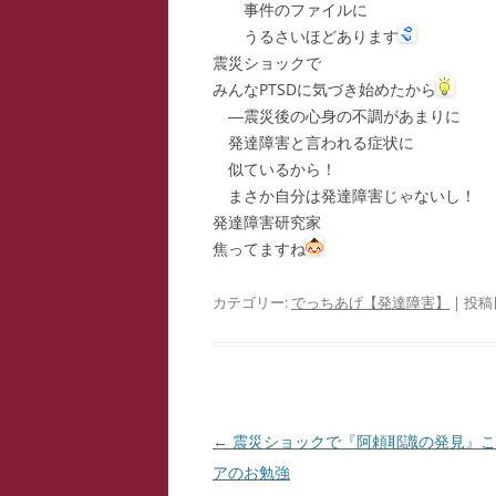
事件のファイルに
うるさいほどあります
震災ショックで
みんなPTSDに気づき始めたから
―震災後の心身の不調があまりに
発達障害と言われる症状に
似ているから！
まさか自分は発達障害じゃないし！
発達障害研究家
焦ってますね
カテゴリー:
でっちあげ【発達障害】
| 投稿
投
←
震災ショックで『阿頼耶識の発見』こ
稿
アのお勉強