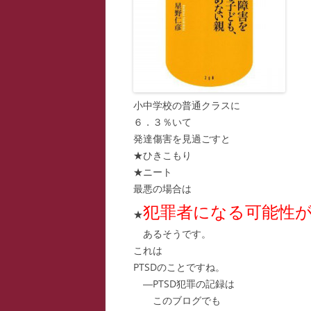
スー
寺子
寺子
小中学校の普通クラスに
寺子
６．３％いて
駆け
発達傷害を見過ごすと
★ひきこもり
駆け
★ニート
最悪の場合は
駆け
犯罪者になる可能性
★
あるそうです。
これは
PTSDのことですね。
―PTSD犯罪の記録は
このブログでも