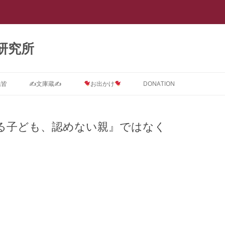
研究所
悉皆
✍文庫蔵✍
お出かけ
DONATION
Dに関するインテーク★質問コ
ストーカー ＝ PTSD
スライド集
会議室0
【スラップ訴訟】
スライド『サイバーストーカー研究
★DONATION BOX★
メソッド
速報
【
ス
で浮き彫りとなった臨床心理学系諸
る子ども、認めない親』ではなく
摂食障害(拒食症・過食症(カショオ)
DV被害者にはPTSD予防が必要で
抄録集
会議室１ SNS
【SNS連続送信１】安談サイバース
レディ・ガガの摂食障害もいじめ
抄録『サイバーストーカー研究で浮
【
学会の見識』(定価3,000円)
D治療コース
＝ PTSD
す。
トーカー
PTSDから
き彫りとなった臨床心理学系諸学会
メソッド
ー
箱庭画集
会議室２
の見識』(定価1,000円)
ラ
D予防コース
真子さまと複雑性PTSD
なぜ戦争してはいけないのでしょう
【SNS連続送信２】安談サイバース
遠野なぎこさんも毒親PTSDという
『ランボー』はベトナム帰還兵型
箱庭絵本
会議室３
【箱庭絵本】DVとこころのケア
か？
トーカー
名の摂食障害
PTSD
メソッド
【
Dアフターケアコース
ひきこもり ＝ PTSD
(PTSD予防)シリーズ『夢見るここ
ー
論文集
会議室４
PTSDに対する親子合同箱庭療法
離婚PTSD予防の子守歌『ヘイ・ジ
【怪文書１】安談サイバーストーカ
名曲『禁じられた遊び』も戦争孤児
ろ 実母に殺害されかけた女の子の
「
ラ
分析コース
ギャンブル=PTSD
事例集
ュード♪』
ー
のPTSD予防から
メソッド
トラウマを箱庭療法はどう癒やすの
カ
講演集
会議室５
サイバーストーカー研究で浮き彫り
か』(定価3,000円)
【
ら
スティングコース
吃音 ＝ PTSD
となった臨床心理学系諸学会の見識
PTSDに関する哲学論文集
本邦ユング派によるデタラメ「ここ
【自作自演】安談サイバーストーカ