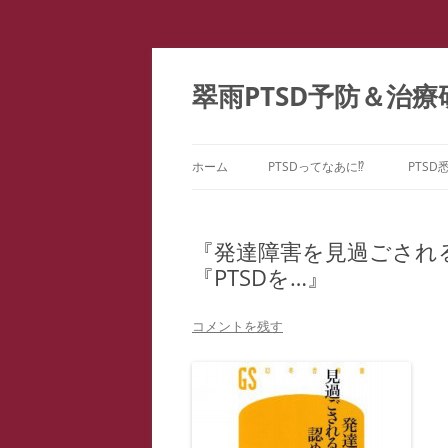
コ
ン
テ
翠雨PTSD予防＆治療
ン
ツ
へ
ス
キ
ッ
ホーム
PTSDってなあに⁉
PTSD
プ
PTSDの百花繚乱
PTS
ー
『発達障害を見過ごされ
こころのケア ＝ PTSD予防
『PTSDを…』
PTS
どうしてPTSDになるの⁉
PTS
コメントを残す
PTS
教育
ファ