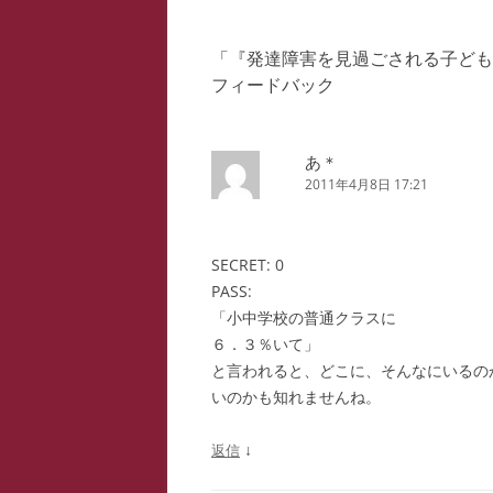
ナ
ビ
「
『発達障害を見過ごされる子ども
ゲ
フィードバック
ー
シ
ョ
あ＊
2011年4月8日 17:21
ン
SECRET: 0
PASS:
「小中学校の普通クラスに
６．３％いて」
と言われると、どこに、そんなにいるの
いのかも知れませんね。
↓
返信