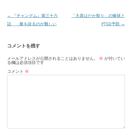
投
←
『チャングム』第三十六
「大原はだか祭り」の惨状と
稿
話 脈を診るのが難しい
PTSD予防
→
ナ
ビ
コメントを残す
ゲ
ー
メールアドレスが公開されることはありません。
※
が付いてい
る欄は必須項目です
シ
コメント
※
ョ
ン