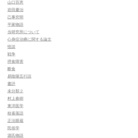
山口百恵
岩田慶治
己事究明
平家物語
当研究所について
心身症治療に関する論文
怪談
戦争
摂食障害
断食
易陰陽五行説
書評
未分類２
村上春樹
東洋医学
枝雀落語
正法眼蔵
民俗学
源氏物語