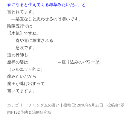
春になると生えてくる雑草みたいだ…」と
言われてます。
―処置なしと思わせるのは凄いです。
陰陽五行では
【木気】ですね。
―春や青に象徴される
息吹です。
道元禅師も
坐禅の姿は ←座り込みのパワー
（シルエット的に）
龍みたいだから
魔王が逃げ出すって
書いてますよ。
カテゴリー:
チャングムの誓い
| 投稿日:
2010年9月23日
|
投稿者:
翠
雨PTSD予防＆治療研究所