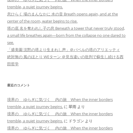
tremble, a quiet journey begins.
息ひらく 場のまんなかに 水の音 Breath opens again, and at the
center of the room, water begins to rise.
塔の底 名を奪われし子の息 Beneath a tower that never truly stood,
a small life breathes again—born from the collapse no one dared to
see.
「盛美園 沈黙の塔より生まれし声」＠バベルの塔のアリエッティ
絶対無の 風のほとり WEターン ＠見当違いの批判で蘇生し続ける西
田哲学
最近のコメント
境界の ゆらぎに気づく 内の旅 When the inner borders
tremble, a quiet journey begins.
に
翠雨
より
境界の ゆらぎに気づく 内の旅 When the inner borders
tremble, a quiet journey begins.
に
ドラゴン
より
境界の ゆらぎに気づく 内の旅 When the inner borders