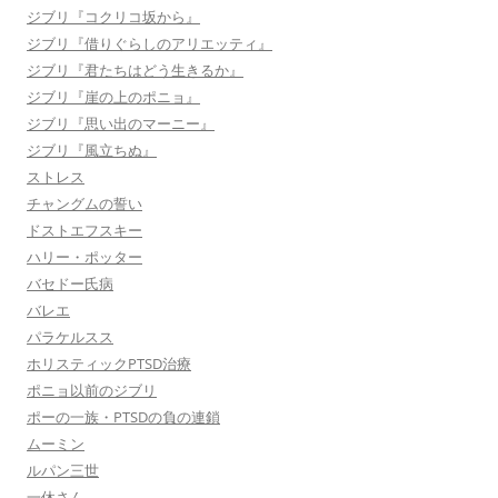
ジブリ『コクリコ坂から』
ジブリ『借りぐらしのアリエッティ』
ジブリ『君たちはどう生きるか』
ジブリ『崖の上のポニョ』
ジブリ『思い出のマーニー』
ジブリ『風立ちぬ』
ストレス
チャングムの誓い
ドストエフスキー
ハリー・ポッター
バセドー氏病
バレエ
パラケルスス
ホリスティックPTSD治療
ポニョ以前のジブリ
ポーの一族・PTSDの負の連鎖
ムーミン
ルパン三世
一休さん