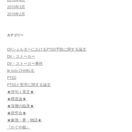
2010年3月
2010年2月
カテゴリー
DVシェルターにおけるPTSD予防に関する論文
DV・ストーカー
DV・ストーカー事件
Je suis CHARLIE.
PTSD
PTSDと哲学に関する論文
★俳句＋英文★
★構造論★
★深層の臨床★
★研究会★
★象徴・夢・物語★
『かぐや姫』