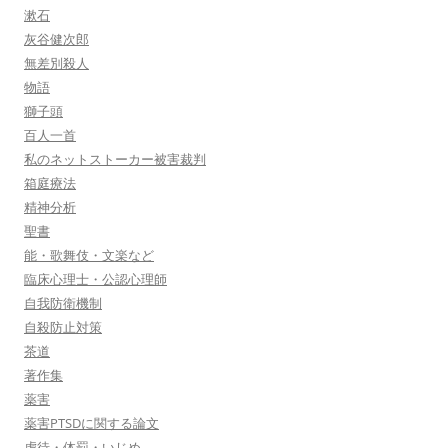
漱石
灰谷健次郎
無差別殺人
物語
獅子頭
百人一首
私のネットストーカー被害裁判
箱庭療法
精神分析
聖書
能・歌舞伎・文楽など
臨床心理士・公認心理師
自我防衛機制
自殺防止対策
茶道
著作集
薬害
薬害PTSDに関する論文
虐待・体罰・いじめ