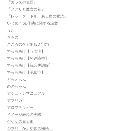
『ガラスの仮面』
『メアリと魔女の花』
『レッドタートル ある島の物語』
いじめPTSD予防に関する論文
うた
きもの
こころのケア(PTSD予防)
でっちあげ【うつ病】
でっちあげ【発達障害】
でっちあげ【統合失調症】
でっちあげ【認知症】
どらえもん
ののちゃん
アシュトンマニュアル
アフリカ
アロマテラピー
イメージ表現の実際
ゲゲゲの鬼太郎
ジブリ『かぐや姫の物語』