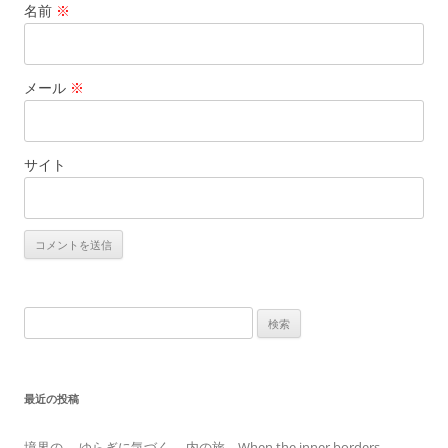
名前
※
メール
※
サイト
検
索:
最近の投稿
境界の ゆらぎに気づく 内の旅 When the inner borders