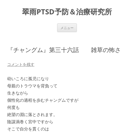
コ
ン
翠雨PTSD予防＆治療研究所
テ
ン
ツ
へ
ス
メニュー
キ
ッ
プ
『チャングム』第三十六話 雑草の怖さ
コメントを残す
幼いころに孤児になり
母親のトラウマを背負って
生きながら
個性化の過程を歩むチャングムですが
何度も
絶望の淵に落とされます。
陰謀渦巻く宮中ですから
そこで自分を貫くのは