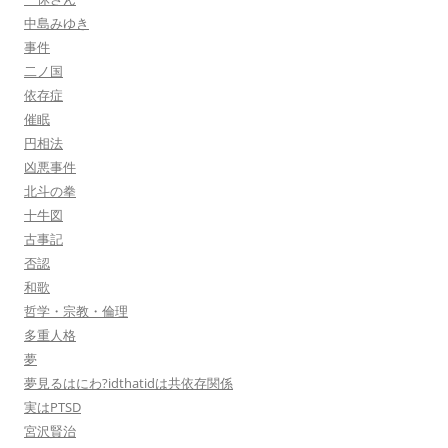
中島みゆき
事件
二ノ国
依存症
催眠
円相法
凶悪事件
北斗の拳
十牛図
古事記
否認
和歌
哲学・宗教・倫理
多重人格
夢
夢見るはにわ?idthatidは共依存関係
実はPTSD
宮沢賢治